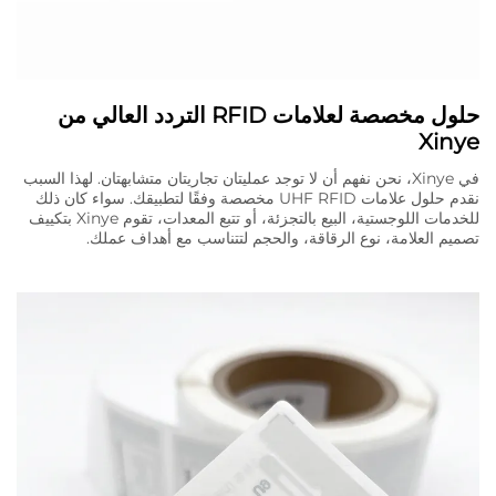
حلول مخصصة لعلامات RFID التردد العالي من
Xinye
في Xinye، نحن نفهم أن لا توجد عمليتان تجاريتان متشابهتان. لهذا السبب
نقدم حلول علامات UHF RFID مخصصة وفقًا لتطبيقك. سواء كان ذلك
للخدمات اللوجستية، البيع بالتجزئة، أو تتبع المعدات، تقوم Xinye بتكييف
تصميم العلامة، نوع الرقاقة، والحجم لتتناسب مع أهداف عملك.