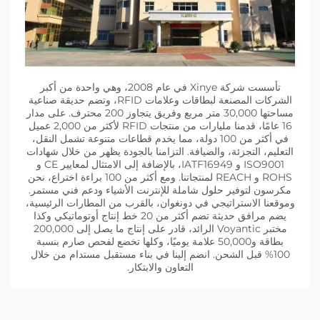
تأسست شركة Xinye في عام 2008، وهي واحدة من أكبر
الشركات المصنعة لبطاقات وعلامات RFID، وتضم حديقة صناعية
مساحتها 30,000 متر مربع وفريق يتجاوز 200 محترف. على مدار
16 عامًا، قدمنا مليارات من منتجات RFID لأكثر من 2,000 عميل
في أكثر من 100 دولة، مما يخدم قطاعات متنوعة تشمل النقل،
التعليم، التجزئة، والضيافة. التزامنا بالجودة يظهر من خلال شهادات
ISO9001 و IATF16949، بالإضافة إلى الامتثال لمعايير CE و
ROHS و REACH لمنتجاتنا. ومع أكثر من 100 براءة اختراع، نحن
مكرسون لتوفير حلول شاملة للإنترنت الأشياء ودعم فني مستمر.
وموقعنا الاستراتيجي في دونغوان، بالقرب من المطارات الرئيسية،
يضم مرافق حديثة تضم أكثر من 20 خط إنتاج أوتوماتيكي وكذا
مختبر Voyantic الرائد، قادر على إنتاج ما يصل إلى 200,000
بطاقة و50,000 علامة يوميًا، وكلها تخضع لفحص صارم بنسبة
100% قبل الشحن. انضم إلينا في بناء مستقبل مستدام من خلال
التعاون والابتكار.