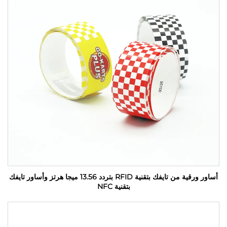
أساور ورقية من تايفك بتقنية RFID بتردد 13.56 ميجا هرتز وأساور تايفك
بتقنية NFC