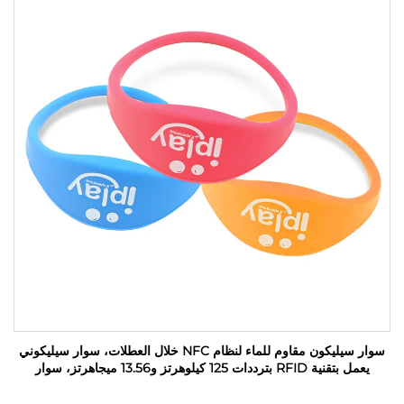
سوار سيليكون مقاوم للماء لنظام NFC خلال العطلات، سوار سيليكوني
يعمل بتقنية RFID بترددات 125 كيلوهرتز و13.56 ميجاهرتز، سوار
مطاطي