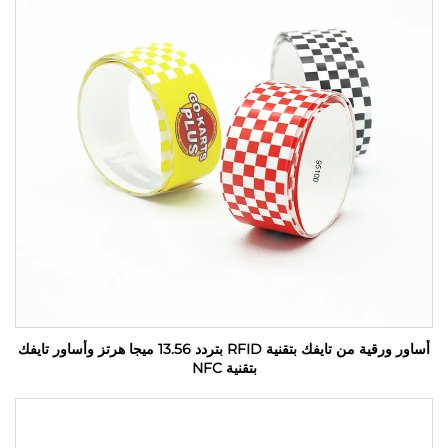
أساور ورقية من تايفك بتقنية RFID بتردد 13.56 ميجا هرتز وأساور تايفك
بتقنية NFC