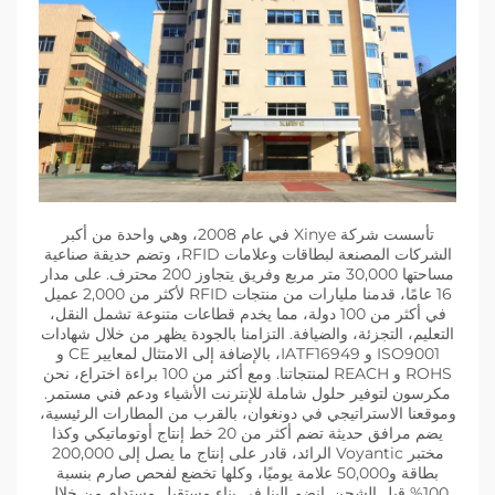
تأسست شركة Xinye في عام 2008، وهي واحدة من أكبر
الشركات المصنعة لبطاقات وعلامات RFID، وتضم حديقة صناعية
مساحتها 30,000 متر مربع وفريق يتجاوز 200 محترف. على مدار
16 عامًا، قدمنا مليارات من منتجات RFID لأكثر من 2,000 عميل
في أكثر من 100 دولة، مما يخدم قطاعات متنوعة تشمل النقل،
التعليم، التجزئة، والضيافة. التزامنا بالجودة يظهر من خلال شهادات
ISO9001 و IATF16949، بالإضافة إلى الامتثال لمعايير CE و
ROHS و REACH لمنتجاتنا. ومع أكثر من 100 براءة اختراع، نحن
مكرسون لتوفير حلول شاملة للإنترنت الأشياء ودعم فني مستمر.
وموقعنا الاستراتيجي في دونغوان، بالقرب من المطارات الرئيسية،
يضم مرافق حديثة تضم أكثر من 20 خط إنتاج أوتوماتيكي وكذا
مختبر Voyantic الرائد، قادر على إنتاج ما يصل إلى 200,000
بطاقة و50,000 علامة يوميًا، وكلها تخضع لفحص صارم بنسبة
100% قبل الشحن. انضم إلينا في بناء مستقبل مستدام من خلال