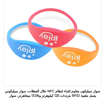
سوار سيليكون مقاوم للماء لنظام NFC خلال العطلات، سوار سيليكوني
يعمل بتقنية RFID بترددات 125 كيلوهرتز و13.56 ميجاهرتز، سوار
مطاطي