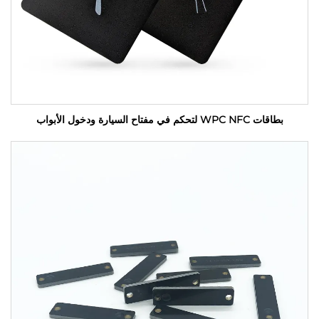
بطاقات WPC NFC لتحكم في مفتاح السيارة ودخول الأبواب