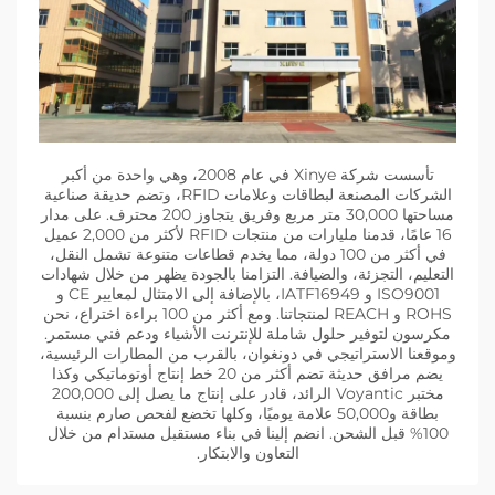
تأسست شركة Xinye في عام 2008، وهي واحدة من أكبر
الشركات المصنعة لبطاقات وعلامات RFID، وتضم حديقة صناعية
مساحتها 30,000 متر مربع وفريق يتجاوز 200 محترف. على مدار
16 عامًا، قدمنا مليارات من منتجات RFID لأكثر من 2,000 عميل
في أكثر من 100 دولة، مما يخدم قطاعات متنوعة تشمل النقل،
التعليم، التجزئة، والضيافة. التزامنا بالجودة يظهر من خلال شهادات
ISO9001 و IATF16949، بالإضافة إلى الامتثال لمعايير CE و
ROHS و REACH لمنتجاتنا. ومع أكثر من 100 براءة اختراع، نحن
مكرسون لتوفير حلول شاملة للإنترنت الأشياء ودعم فني مستمر.
وموقعنا الاستراتيجي في دونغوان، بالقرب من المطارات الرئيسية،
يضم مرافق حديثة تضم أكثر من 20 خط إنتاج أوتوماتيكي وكذا
مختبر Voyantic الرائد، قادر على إنتاج ما يصل إلى 200,000
بطاقة و50,000 علامة يوميًا، وكلها تخضع لفحص صارم بنسبة
100% قبل الشحن. انضم إلينا في بناء مستقبل مستدام من خلال
التعاون والابتكار.