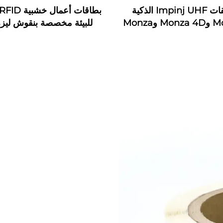
ملصقات Impinj UHF الذكية
Monza 3 وMonza 4D وMonza
للبيئة مخصصة بنقوش ليز
4E وMonza 4QT وMonza R6
خ
مقاومة للماء تردد 13.56 ميجاهرتز