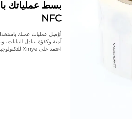
NFC
آمنة وكفؤة لتبادل البيانات، 
اعتمد على Xinye للتكنولوجيا المبتكرة لنظام NFC الذي يعزز الإنتاجية.