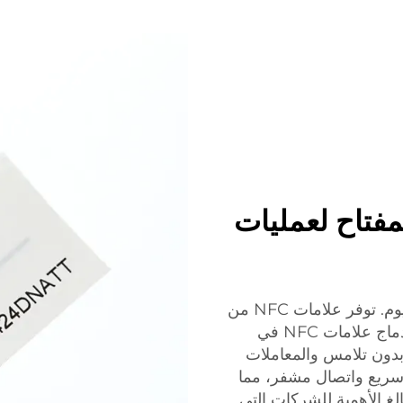
 NFC من XINYE: المفتاح لعمليات
السلامة هي الأولوية القصوى في العالم الرقمي اليوم. توفر علامات NFC من
XINYE حلًا آمنًا ومريحًا لعمليات الدفع. من خلال إدماج علامات NFC في
بدون تلامس والمعاملات
NF من XINYE نقل بيانات سريع واتصال مشفر، مما
لغ الأهمية للشركات التي