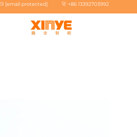
[email protected]
+86 13392703992