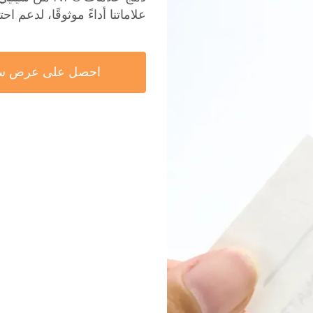
علاماتنا أداءً موثوقًا، لدعم اح
احصل على عرض س