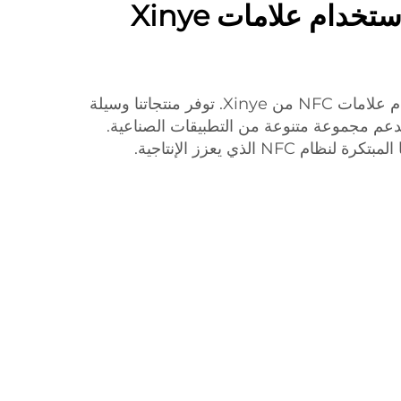
بسط عملياتك باستخدام علامات Xinye
أَوْصِل عمليات عملك باستخدام علامات NFC من Xinye. توفر منتجاتنا وسيلة
وتدعم مجموعة متنوعة من التطبيقات الصناعية.