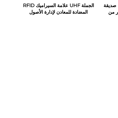
بطاقات أعمال خشبية RFID صديقة
الجملة UHF علامة السيراميك RFID
ر من
المضادة للمعادن لإدارة الأصول
شب الجوز تدعم واجهة NFC