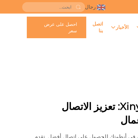
رجال
اتصل
احصل على عرض
الأخبار
بنا
سعر
علامات Xinye NFC: تعزيز الاتصال
عمال
NF من شينيي في أنظمتك للحصول على اتصال أفضل. تقدم