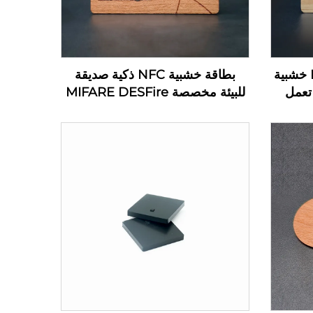
تحكم بالوصول ببطاقة RFID خشبية
بطاقة خشبية NFC ذكية صديقة
دوير بنسبة 100% تعمل
للبيئة مخصصة MIFARE DESFire
R بتردد 13.56 ميجاهرتز
EV1 4K بطاقة خشبية