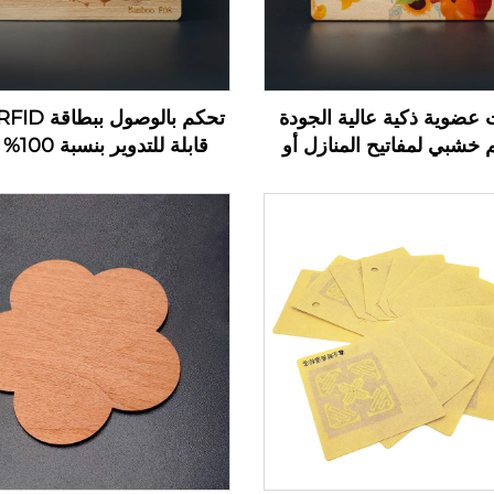
 عضوية ذكية عالية الجودة
 خشبي لمفاتيح المنازل أو
قابلة للت
 مع تقنية RFID/NFC
بتقنية FID
كبطاقة مفتاح فندقية