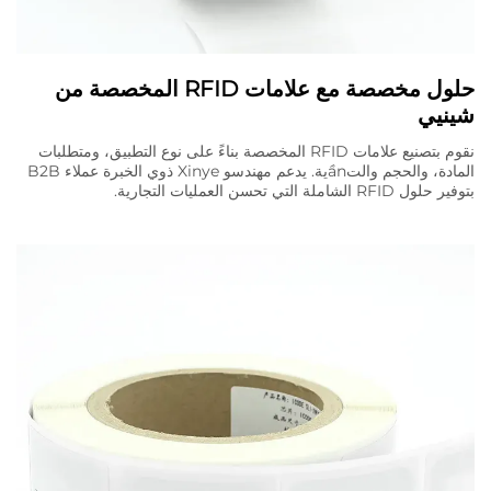
حلول مخصصة مع علامات RFID المخصصة من
شينيي
نقوم بتصنيع علامات RFID المخصصة بناءً على نوع التطبيق، ومتطلبات
المادة، والحجم والتầnية. يدعم مهندسو Xinye ذوي الخبرة عملاء B2B
بتوفير حلول RFID الشاملة التي تحسن العمليات التجارية.