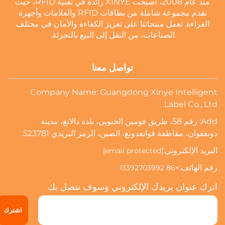
منذ عام 2008، أصبحت XINYE رائدة في تقنية RFID، حيث
تقدم مجموعة شاملة من بطاقات RFID والعلامات وأجهزة
القراءة. تعمل منتجاتنا على تعزيز الكفاءة والأمان في مختلف
الصناعات، من النقل إلى البيع بالتجزئة.
تواصل معنا
Company Name: Guangdong Xinye Intelligent
Label Co., Ltd.
Add: رقم 58، طريق فومين الجنوبي، بلدة دالانغ، مدينة
دونغقوان، مقاطعة قوانغدونغ، الصين، الرمز البريدي 523781.
البريد الإلكتروني:
[email protected]
رقم الهاتف:
+86 13392703992
اترك عنوان بريدك الإلكتروني وسوف نتصل بك
اشترك