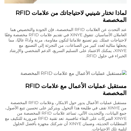
لماذا تختار شينيي لاحتياجاتك من علامات RFID
المخصصة
عند التحدث عن العلامات RFID المخصصة، فإن الجودة والتخصيص هما
العاملان الأساسيان. تتفوق XINYE في تقديم علامات RFID مخصصة وفقًا
لاحتياجات عملك. يتم تصنيع علاماتنا لتكون مقاومة، مرنة وأداءً عاليًا، مما
يجعلها مثالية لعدد كبير من الصناعات، من التجزئة إلى التصنيع. مع
XINYE، يمكنك الاعتماد على التسليم السريع، الدعم الشخصي والإرشاد
الخبراء في حلول RFID.
مستقبل عمليات الأعمال مع علامات RFID
المخصصة
مستقبل عمليات الأعمال يدور حول الابتكار، وعلامات RFID المخصصة
من XINYE تقف في طليعة هذا التحول. وبتركيز على تحسين تتبع الأصول،
جمع البيانات، والتحديث الآلي، تساعد علامات RFID المخصصة من
XINYE الشركات على البقاء تنافسية. تعد تقنية RFID ضرورية للتكيف مع
المتطلبات الحديثة، وضمان XINYE أن شركتك مجهزة بأفضل الحلول
لتلبية تلك الاحتياجات.