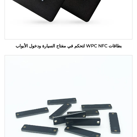
بطاقات WPC NFC لتحكم في مفتاح السيارة ودخول الأبواب