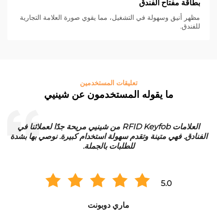
بطاقة مفتاح الفندق
مظهر أنيق وسهولة في التشغيل، مما يقوي صورة العلامة التجارية
للفندق.
تعليقات المستخدمين
ما يقوله المستخدمون عن شينيي
علامات الغسيل RFID من Xinye مثالية لعملية غسيلنا. فهي
مقاومة للماء ولها عمر افتراضي طويل. نحن راضون جدًا عن
ف
الجودة ونقوم بطلب كميات كبيرة بشكل منتظم.
5.0
هانز مولر