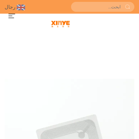
رجال
احصل على عرض سعر