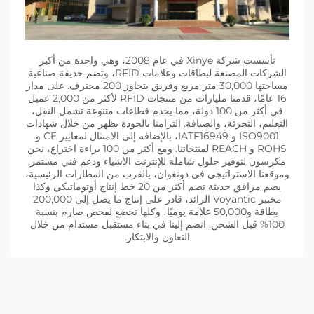
تأسست شركة Xinye في عام 2008، وهي واحدة من أكبر
الشركات المصنعة لبطاقات وعلامات RFID، وتضم حديقة صناعية
مساحتها 30,000 متر مربع وفريق يتجاوز 200 محترف. على مدار
16 عامًا، قدمنا مليارات من منتجات RFID لأكثر من 2,000 عميل
في أكثر من 100 دولة، مما يخدم قطاعات متنوعة تشمل النقل،
التعليم، التجزئة، والضيافة. التزامنا بالجودة يظهر من خلال شهادات
ISO9001 و IATF16949، بالإضافة إلى الامتثال لمعايير CE و
ROHS و REACH لمنتجاتنا. ومع أكثر من 100 براءة اختراع، نحن
مكرسون لتوفير حلول شاملة للإنترنت الأشياء ودعم فني مستمر.
وموقعنا الاستراتيجي في دونغوان، بالقرب من المطارات الرئيسية،
يضم مرافق حديثة تضم أكثر من 20 خط إنتاج أوتوماتيكي وكذا
مختبر Voyantic الرائد، قادر على إنتاج ما يصل إلى 200,000
بطاقة و50,000 علامة يوميًا، وكلها تخضع لفحص صارم بنسبة
100% قبل الشحن. انضم إلينا في بناء مستقبل مستدام من خلال
التعاون والابتكار.