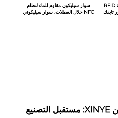
أساور ورقية من تايفك بتقنية RFID
سوار سيليكون مقاوم للماء لنظام
ساور تايفك
NFC خلال العطلات، سوار سيليكوني
يعمل بتقنية RFID بترددات 125
كيلوهرتز و13.56 ميجاهرتز، سوار
مطاطي
علامات RFID من XINYE: مستقبل التصنيع