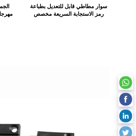
سوار مطاطي قابل للتعديل بطباعة
الجم
رمز الاستجابة السريعة مخصص
مهرجا
RFID من MIFARE Classic EV1
FC
سوار RFID من السيليكون
علامة RFID لمهرجان الموسيق