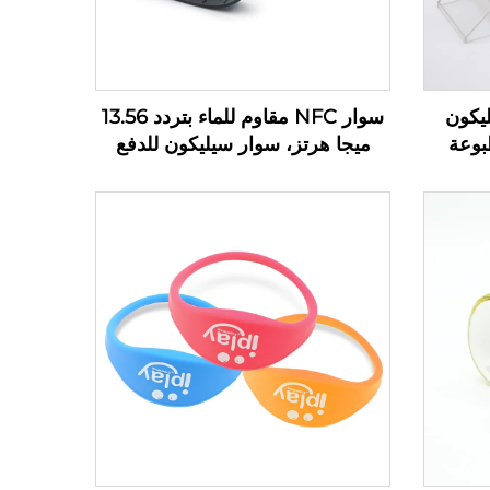
 السيليكون
سوار NFC مقاوم للماء بتردد 13.56
 مطبوعة
ميجا هرتز، سوار سيليكون للدفع
بدون نقود بتقنية RFID السلبية