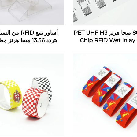
860-960 ميجا هرتز PET UHF H3
أساور تتبع RFID من
Chip RFID Wet Inlay
بتردد 13.56 ميجا هرتز
ق علامة ملصق مخصص
حسب الطلب للأطفال