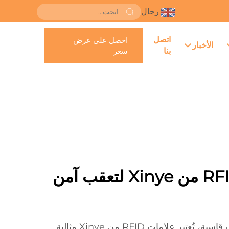
رجال
اتصل
احصل على عرض
الأخبار
بنا
سعر
حلول علامات RFID من Xinye لتعقب آمن
تم تصميمها للعمل في ظروف قاسية، تُعتبر علامات RFID من Xinye مثالية