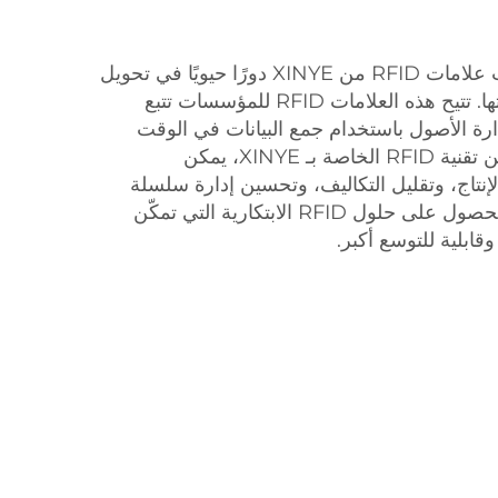
في عالم التصنيع الذكي، تلعب علامات RFID من XINYE دورًا حيويًا في تحويل
طريقة إدارة الشركات لعملياتها. تتيح هذه العلامات RFID للمؤسسات تتبع
ارة الأصول باستخدام جمع البيانات في الوقت
الفعلي. من خلال الاستفادة من تقنية RFID الخاصة بـ XINYE، يمكن
تاج، وتقليل التكاليف، وتحسين إدارة سلسلة
التوريد. اعتمد على XINYE للحصول على حلول RFID الابتكارية التي تمكّن
ابلية للتوسع أكبر.