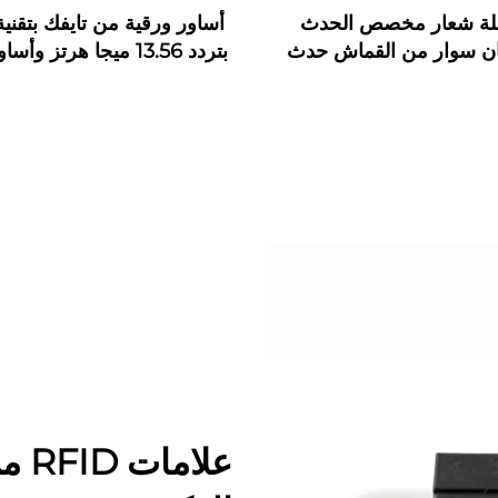
لة شعار مخصص الحدث
ن سوار من القماش حدث
بتردد 13.56 ميجا هرتز وأ
N سوار معصم من القماش مع
بتقنية NFC
ى