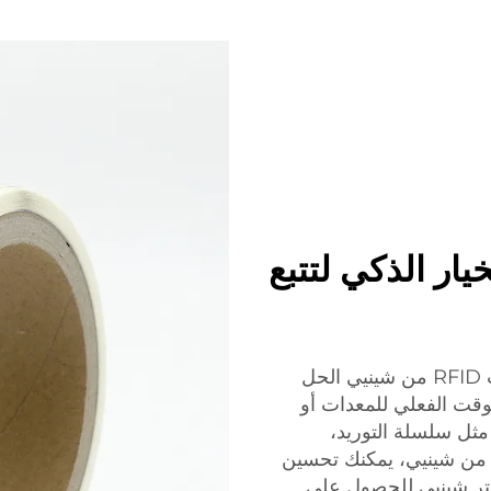
ي: الخيار الذكي لتتبع
للسعي الشركات لتحسين تتبع الأصول، تعد علامات RFID من شينيي الحل
 الوقت الفعلي للمعدات أو
 مثل سلسلة التوريد،
للوجستيات، والتجزئة. مع استخدام علامات RFID من شينيي، يمكنك تحسين
ختر شينيي للحصول على