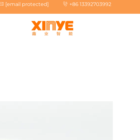
[email protected]
+86 13392703992