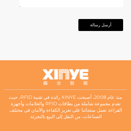
أرسل رسالة
منذ عام 2008، أصبحت XINYE رائدة في تقنية RFID، حيث
تقدم مجموعة شاملة من بطاقات RFID والعلامات وأجهزة
القراءة. تعمل منتجاتنا على تعزيز الكفاءة والأمان في مختلف
الصناعات، من النقل إلى البيع بالتجزئة.