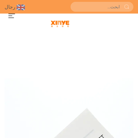
رجال
احصل على عرض سعر