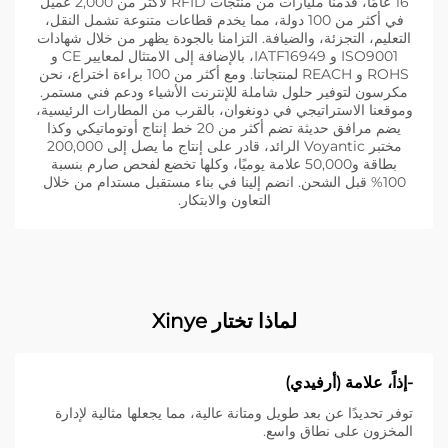
16 عامًا، قدمنا مليارات من منتجات RFID لأكثر من 2,000 عميل
في أكثر من 100 دولة، مما يخدم قطاعات متنوعة تشمل النقل،
التعليم، التجزئة، والضيافة. التزامنا بالجودة يظهر من خلال شهادات
ISO9001 و IATF16949، بالإضافة إلى الامتثال لمعايير CE و
ROHS و REACH لمنتجاتنا. ومع أكثر من 100 براءة اختراع، نحن
مكرسون لتوفير حلول شاملة للإنترنت الأشياء ودعم فني مستمر.
وموقعنا الاستراتيجي في دونغوان، بالقرب من المطارات الرئيسية،
يضم مرافق حديثة تضم أكثر من 20 خط إنتاج أوتوماتيكي وكذا
مختبر Voyantic الرائد، قادر على إنتاج ما يصل إلى 200,000
بطاقة و50,000 علامة يوميًا، وكلها تخضع لفحص صارم بنسبة
100% قبل الشحن. انضم إلينا في بناء مستقبل مستدام من خلال
التعاون والابتكار.
لماذا تختار Xinye
-إذاً، علامة (أرفيدي)
توفر تحديدًا عن بعد طويل ومتانة عالية، مما يجعلها مثالية لإدارة
المخزون على نطاق واسع.