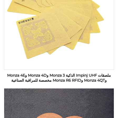
ملصقات Impinj UHF الذكية Monza 3 وMonza 4D وMonza 4E
وMonza 4QT وMonza R6 RFID مخصصة للمراقبة الصناعية