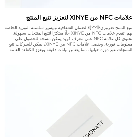
علامات NFC من XINYE لتعزيز تتبع المنتج
تتبع المنتج ضروري对企业 لضمان الشفافية وتيسير سلسلة التوريد الخاصة
بهم. تقدم علامات NFC من XINYE حلًا مبتكرًا لتتبع المنتجات بسهولة.
تحتوي كل علامة NFC على معرف فريد يمكن مسحه للحصول على
معلومات فورية. وبفضل علامات NFC من XINYE، يمكن للشركات تتبع
المنتجات عبر دورة حياتها، مما يضمن بيانات دقيقة ويعزز الكفاءة العامة.