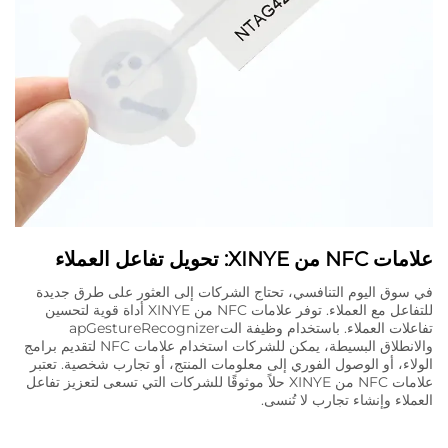
علامات NFC من XINYE: تحويل تفاعل العملاء
في سوق اليوم التنافسي، تحتاج الشركات إلى العثور على طرق جديدة
للتفاعل مع العملاء. توفر علامات NFC من XINYE أداة قوية لتحسين
تفاعلات العملاء. باستخدام وظيفة التapGestureRecognizer
والانطلاق البسيطة، يمكن للشركات استخدام علامات NFC لتقديم برامج
الولاء، أو الوصول الفوري إلى معلومات المنتج، أو تجارب شخصية. تعتبر
علامات NFC من XINYE حلاً موثوقًا للشركات التي تسعى لتعزيز تفاعل
العملاء وإنشاء تجارب لا تُنسى.