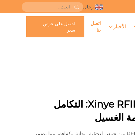
رجال
اتصل
احصل على عرض
الأخبار
بنا
سعر
علامات غسيل Xinye RFID: التكامل
ة الغسيل
تم تصميم علامات الغسيل RFID من شيني لتحقيق متانة وكفاءة، مما يضمن