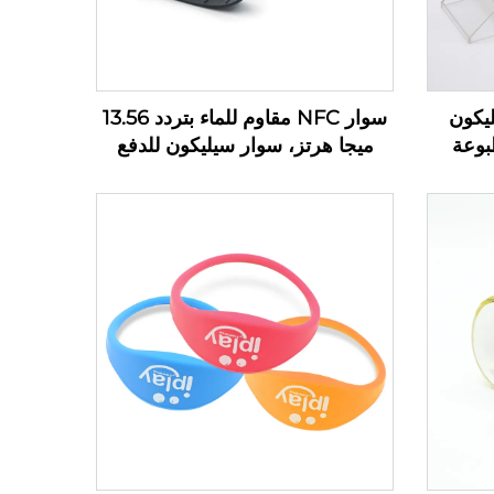
 السيليكون
سوار NFC مقاوم للماء بتردد 13.56
 مطبوعة
ميجا هرتز، سوار سيليكون للدفع
بدون نقود بتقنية RFID السلبية