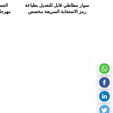
سوار مطاطي قابل للتعديل بطباعة
الجم
رمز الاستجابة السريعة مخصص
مهرجا
RFID من MIFARE Classic EV1
FC
سوار RFID من السيليكون
علامة RFID لمهرجان الموسيق