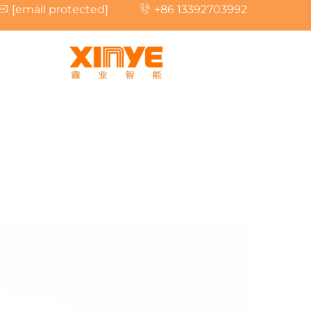
[email protected]
+86 13392703992