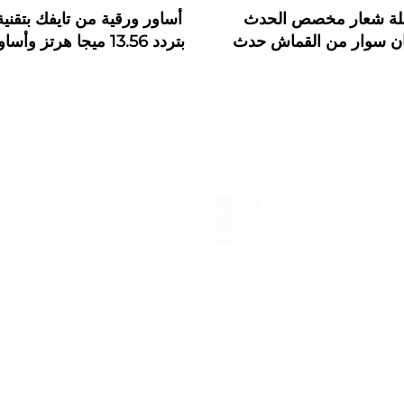
لة شعار مخصص الحدث
ن سوار من القماش حدث
بتردد 13.56 ميجا هرتز وأ
N سوار معصم من القماش مع
بتقنية NFC
ى