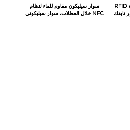
أساور ورقية من تايفك بتقنية RFID
سوار سيليكون مقاوم للماء لنظام
ساور تايفك
NFC خلال العطلات، سوار سيليكوني
يعمل بتقنية RFID بترددات 125
كيلوهرتز و13.56 ميجاهرتز، سوار
مطاطي