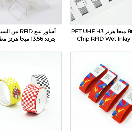
860-960 ميجا هرتز PET UHF H3
أساور تتبع RFID من
Chip RFID Wet Inlay
بتردد 13.56 ميجا هرتز
ق علامة ملصق مخصص
حسب الطلب للأطفال