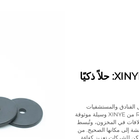
علامات الغسيل RFID من XINYE: حلاً ذكيًا
ل الفنادق والمستشفيات
ومحال الغسيل الكبيرة. توفر علامات الغسيل RFID من XINYE وسيلة موثوقة
لافات في المخزون، وتُبسط
ة إلى مكانها الصحيح. من
يار علامات الغسيل RFID من XINYE، يمكن للشركات تعزيز كفاءة