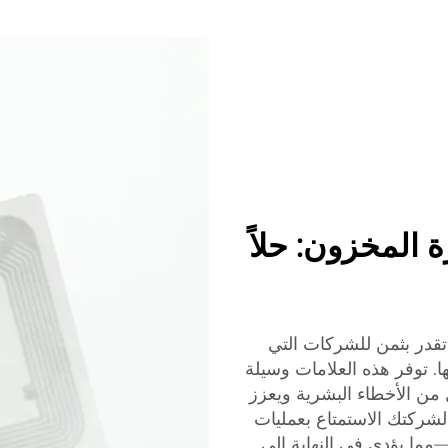
لإدارة المخزون: حلاً
RFI المخصصة من XINYE أداة لا تقدر بثمن للشركات التي
. توفر هذه العلامات وسيلة
 من الأخطاء البشرية ويعزز
 حلول RFID من XINYE، يمكن لشركتك الاستمتاع بعمليات
ما يؤدي في النهاية إلى