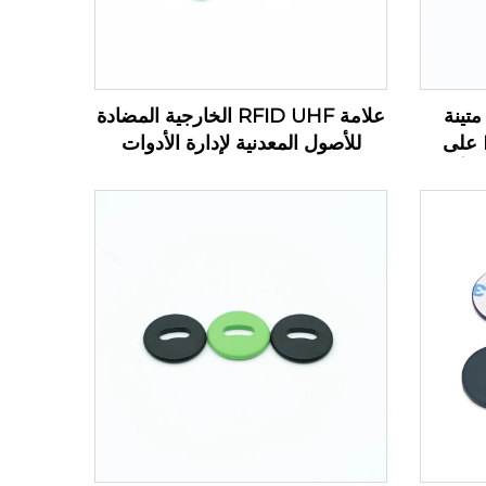
وحة دوائر مطبوعة UHF متينة
علامة RFID UHF الخارجية المضادة
صغيرة الحجم بتقنية RFID على
للأصول المعدنية لإدارة الأدوات
 الأصول
الإلكترونية PCB