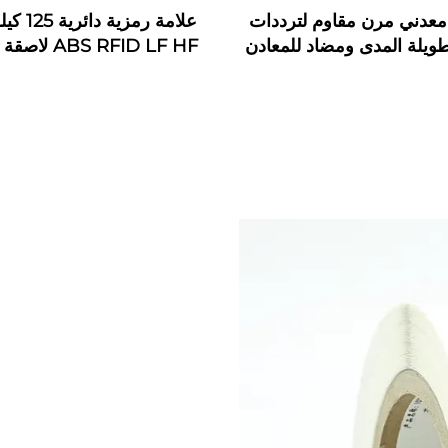
عدني مرن مقاوم لترددات
علامة رمزية 
طويلة المدى ومضاد للمعادن
وUHF RFID
على 
لإدارة دورية الحراسة