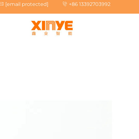
[email protected]
+86 13392703992