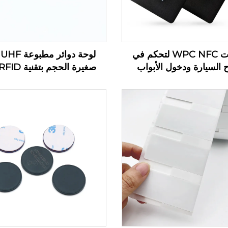
بطاقات WPC NFC لتحكم في
ل
 السيارة ودخول الأبواب
علامة معدنية لخط إنتاج إدارة
في الصناعة