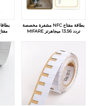
بطاقة مفتاح NFC مشفرة مخصصة
تردد 13.56 ميجاهرتز MIFARE
مفتاح
Classic 1K لتحكم الوصول بطاقة
PVC RFID لمفاتيح فندقية