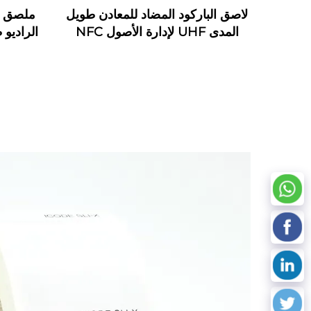
لاصق الباركود المضاد للمعادن طويل
ملصق م
المدى UHF لإدارة الأصول NFC
الراديو 
مرن على علامة معدنية وبطاقة
اتصال وملصق RFID