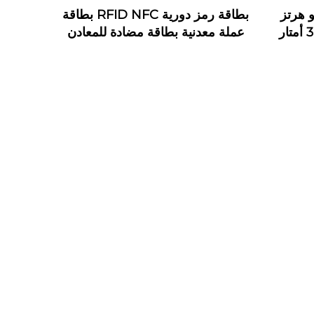
دائرية 125 كيلو هرتز
بطاقة رمز دورية RFID NFC بطاقة
ABS RFID LF HF لاصقة 3 أمتار
عملة معدنية بطاقة مضادة للمعادن
علامات دورية RFID معدنية
نظام دورية مع رقم ليزري وشعار
مخصص