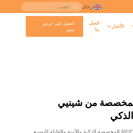
رجال
اتصل
احصل على عرض
الأخبار
بنا
سعر
مات RFID المخصصة من شينيي
الذكي
ثِق بـ Xinye لتصنيع علامات RFID المخصصة الذكية والآمنة والقابلة للتوسع.