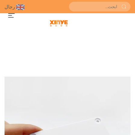
رجال
احصل على عرض سعر