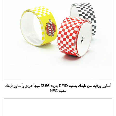
أساور ورقية من تايفك بتقنية RFID بتردد 13.56 ميجا هرتز وأساور تايفك
بتقنية NFC