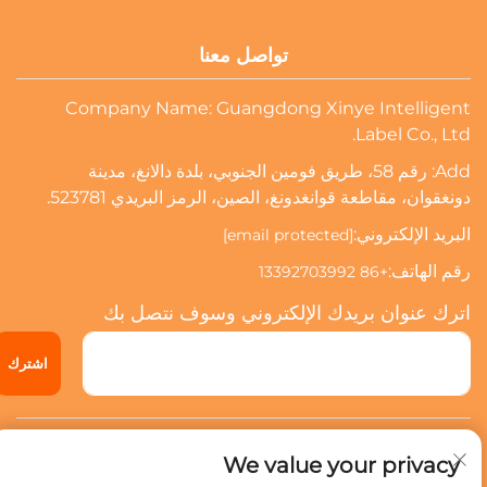
تواصل معنا
Company Name: Guangdong Xinye Intelligent
Label Co., Ltd.
Add: رقم 58، طريق فومين الجنوبي، بلدة دالانغ، مدينة
دونغقوان، مقاطعة قوانغدونغ، الصين، الرمز البريدي 523781.
البريد الإلكتروني:
[email protected]
رقم الهاتف:
+86 13392703992
اترك عنوان بريدك الإلكتروني وسوف نتصل بك
اشترك
حقوق النشر © 2024 شركة قوانغدونغ شينيي للعلامات الذكية المحدودة.
We value your privacy
جميع الحقوق محفوظة.
سياسة الخصوصية