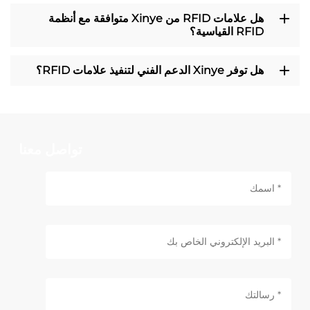
هل علامات RFID من Xinye متوافقة مع أنظمة
RFID القياسية؟
هل توفر Xinye الدعم الفني لتنفيذ علامات RFID؟
تواصل معنا