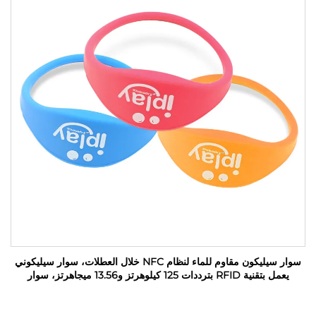
سوار سيليكون مقاوم للماء لنظام NFC خلال العطلات، سوار سيليكوني
يعمل بتقنية RFID بترددات 125 كيلوهرتز و13.56 ميجاهرتز، سوار
مطاطي