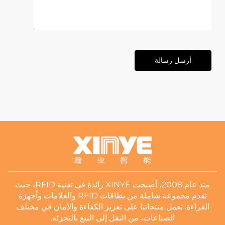
أرسل رسالة
منذ عام 2008، أصبحت XINYE رائدة في تقنية RFID، حيث
تقدم مجموعة شاملة من بطاقات RFID والعلامات وأجهزة
القراءة. تعمل منتجاتنا على تعزيز الكفاءة والأمان في مختلف
الصناعات، من النقل إلى البيع بالتجزئة.