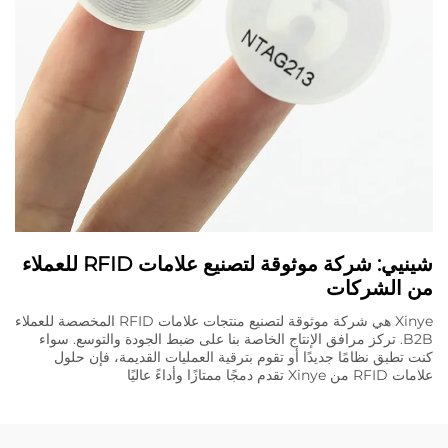
شينيي: شركة موثوقة لتصنيع علامات RFID للعملاء
من الشركات
Xinye هي شركة موثوقة لتصنيع منتجات علامات RFID المخصصة للعملاء
B2B. تركز مرافق الإنتاج الخاصة بنا على ضبط الجودة والتوسع. سواء
كنت تطبق نظامًا جديدًا أو تقوم بترقية العمليات القديمة، فإن حلول
علامات RFID من Xinye تقدم دمجًا ممتازًا وأداءً عاليًا