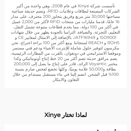
تأسست شركة Xinye في عام 2008، وهي واحدة من أكبر
الشركات المصنعة لبطاقات وعلامات RFID، وتضم حديقة صناعية
مساحتها 30,000 متر مربع وفريق يتجاوز 200 محترف. على مدار
16 عامًا، قدمنا مليارات من منتجات RFID لأكثر من 2,000 عميل
في أكثر من 100 دولة، مما يخدم قطاعات متنوعة تشمل النقل،
التعليم، التجزئة، والضيافة. التزامنا بالجودة يظهر من خلال شهادات
ISO9001 و IATF16949، بالإضافة إلى الامتثال لمعايير CE و
ROHS و REACH لمنتجاتنا. ومع أكثر من 100 براءة اختراع، نحن
مكرسون لتوفير حلول شاملة للإنترنت الأشياء ودعم فني مستمر.
وموقعنا الاستراتيجي في دونغوان، بالقرب من المطارات الرئيسية،
يضم مرافق حديثة تضم أكثر من 20 خط إنتاج أوتوماتيكي وكذا
مختبر Voyantic الرائد، قادر على إنتاج ما يصل إلى 200,000
بطاقة و50,000 علامة يوميًا، وكلها تخضع لفحص صارم بنسبة
100% قبل الشحن. انضم إلينا في بناء مستقبل مستدام من خلال
التعاون والابتكار.
لماذا تختار Xinye