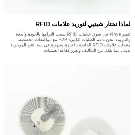
لماذا تختار شينيي لتوريد علامات RFID
تتميز Xinye في سوق علامات RFID بسبب التزامها بالجودة والدقة
والمرونة. نحن ندعم الطلبات الكبيرة B2B مع مواصفات مخصصة.
منتجات علامات RFID الخاصة بنا تدمج بسهولة في بنية التتبع الموجودة
لديك، مما يقلل من التكاليف ويعزز كفاءة العمليات