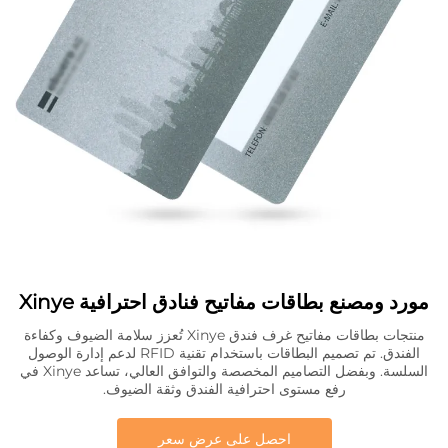
مورد ومصنع بطاقات مفاتيح فنادق احترافية Xinye
منتجات بطاقات مفاتيح غرف فندق Xinye تُعزز سلامة الضيوف وكفاءة
الفندق. تم تصميم البطاقات باستخدام تقنية RFID لدعم إدارة الوصول
السلسة. وبفضل التصاميم المخصصة والتوافق العالي، تساعد Xinye في
رفع مستوى احترافية الفندق وثقة الضيوف.
احصل على عرض سعر