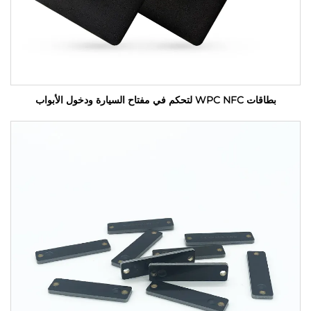
بطاقات WPC NFC لتحكم في مفتاح السيارة ودخول الأبواب