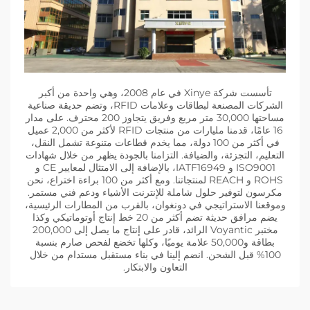
تأسست شركة Xinye في عام 2008، وهي واحدة من أكبر
الشركات المصنعة لبطاقات وعلامات RFID، وتضم حديقة صناعية
مساحتها 30,000 متر مربع وفريق يتجاوز 200 محترف. على مدار
16 عامًا، قدمنا مليارات من منتجات RFID لأكثر من 2,000 عميل
في أكثر من 100 دولة، مما يخدم قطاعات متنوعة تشمل النقل،
التعليم، التجزئة، والضيافة. التزامنا بالجودة يظهر من خلال شهادات
ISO9001 و IATF16949، بالإضافة إلى الامتثال لمعايير CE و
ROHS و REACH لمنتجاتنا. ومع أكثر من 100 براءة اختراع، نحن
مكرسون لتوفير حلول شاملة للإنترنت الأشياء ودعم فني مستمر.
وموقعنا الاستراتيجي في دونغوان، بالقرب من المطارات الرئيسية،
يضم مرافق حديثة تضم أكثر من 20 خط إنتاج أوتوماتيكي وكذا
مختبر Voyantic الرائد، قادر على إنتاج ما يصل إلى 200,000
بطاقة و50,000 علامة يوميًا، وكلها تخضع لفحص صارم بنسبة
100% قبل الشحن. انضم إلينا في بناء مستقبل مستدام من خلال
التعاون والابتكار.