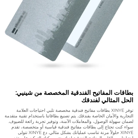
بطاقات المفاتيح الفندقية المخصصة من شينيي:
الحل المثالي لفندقك
توفر XINYE بطاقات مفاتيح فندقية مخصصة تلبي احتياجات العلامة
التجارية والأمان الخاصة بفندقك. يتم تصنيع بطاقاتنا باستخدام تقنية متقدمة
لضمان سهولة الوصول، والمعاملات الآمنة، وتوفير تجربة رائعة للضيوف.
سواء كنت تحتاج إلى بطاقات مفاتيح فندقية قياسية أو متخصصة، تقدم
XINYE حلولاً مرنة تناسب عملياتك بشكل مثالي. دع XINYE تتولى