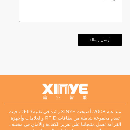
أرسل رسالة
منذ عام 2008، أصبحت XINYE رائدة في تقنية RFID، حيث
تقدم مجموعة شاملة من بطاقات RFID والعلامات وأجهزة
القراءة. تعمل منتجاتنا على تعزيز الكفاءة والأمان في مختلف