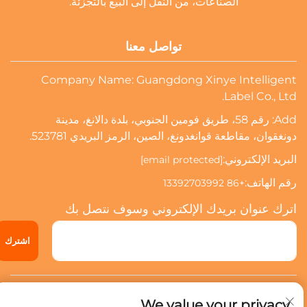
الصناعات، من النقل إلى البيع بالتجزئة.
تواصل معنا
Company Name: Guangdong Xinye Intelligent
Label Co., Ltd.
Add: رقم 58، طريق فومين الجنوبي، بلدة دالانغ، مدينة
دونغقوان، مقاطعة قوانغدونغ، الصين، الرمز البريدي 523781.
البريد الإلكتروني:
[email protected]
رقم الهاتف:
+86 13392703992
اترك عنوان بريدك الإلكتروني وسوف نتصل بك
اشترك
حقوق النشر © 2024 شركة قوانغدونغ شينيي للعلامات الذكية المحدودة.
We value your privacy
جميع الحقوق محفوظة.
سياسة الخصوصية