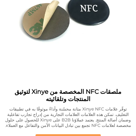
ملصقات NFC المخصصة من Xinye لتوثيق
المنتجات وتلقائيته
توفّر علامات Xinye NFC متانة محسّنة وأداءً موثوقًا به في تطبيقات
التغليف. تمكن هذه العلامات العلامات التجارية من إدراج تجارب تفاعلية
وضمان أصالة المنتج. يعتمد عملاؤنا B2B على Xinye للحصول على حلول
مخصصة لعلامات NFC تجمع بين تبادل البيانات الآمن والتفاعل مع العملاء.