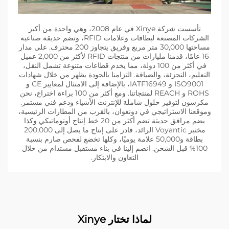
تأسست شركة Xinye في عام 2008، وهي واحدة من أكبر
الشركات المصنعة لبطاقات وعلامات RFID، وتضم حديقة صناعية
مساحتها 30,000 متر مربع وفريق يتجاوز 200 محترف. على مدار
16 عامًا، قدمنا مليارات من منتجات RFID لأكثر من 2,000 عميل
في أكثر من 100 دولة، مما يخدم قطاعات متنوعة تشمل النقل،
التعليم، التجزئة، والضيافة. التزامنا بالجودة يظهر من خلال شهادات
ISO9001 و IATF16949، بالإضافة إلى الامتثال لمعايير CE و
ROHS و REACH لمنتجاتنا. ومع أكثر من 100 براءة اختراع، نحن
مكرسون لتوفير حلول شاملة للإنترنت الأشياء ودعم فني مستمر.
وموقعنا الاستراتيجي في دونغوان، بالقرب من المطارات الرئيسية،
يضم مرافق حديثة تضم أكثر من 20 خط إنتاج أوتوماتيكي وكذا
مختبر Voyantic الرائد، قادر على إنتاج ما يصل إلى 200,000
بطاقة و50,000 علامة يوميًا، وكلها تخضع لفحص صارم بنسبة
100% قبل الشحن. انضم إلينا في بناء مستقبل مستدام من خلال
التعاون والابتكار.
لماذا تختار Xinye