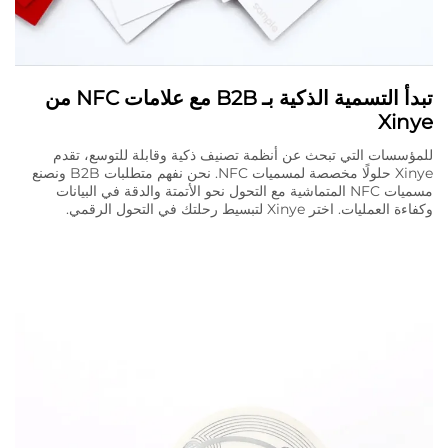
تبدأ التسمية الذكية بـ B2B مع علامات NFC من
Xinye
للمؤسسات التي تبحث عن أنظمة تصنيف ذكية وقابلة للتوسع، تقدم
Xinye حلولًا مخصصة لمسميات NFC. نحن نفهم متطلبات B2B ونصنع
مسميات NFC المتماشية مع التحول نحو الأتمتة والدقة في البيانات
وكفاءة العمليات. اختر Xinye لتبسيط رحلتك في التحول الرقمي.