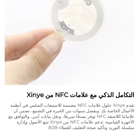
التكامل الذكي مع علامات NFC من Xinye
تقدم Xinye حلول علامات NFC مصممة للاستيعاب السلس في أنظمة
الأعمال الخاصة بك. وبفضل سنوات من الخبرة في التصنيع، نضمن أن
علاماتنا اللاصقة NFC توفر مسحًا سريعًا، ونقل بيانات آمن، والتوافق مع
الأجهزة القياسية. تدعم علامات NFC من Xinye تتبع الأصول وإدارة
سلسلة التوريد وتأكيد صحة التغليف للعملاء B2B.