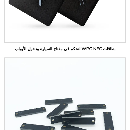
بطاقات WPC NFC لتحكم في مفتاح السيارة ودخول الأبواب