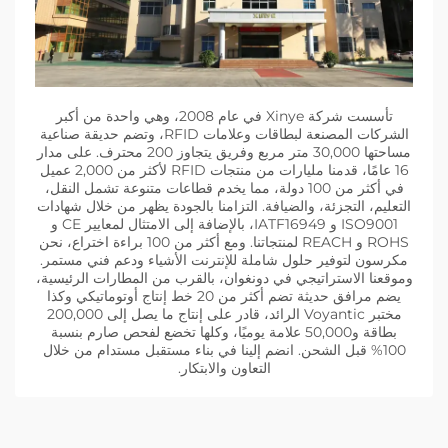
تأسست شركة Xinye في عام 2008، وهي واحدة من أكبر
الشركات المصنعة لبطاقات وعلامات RFID، وتضم حديقة صناعية
مساحتها 30,000 متر مربع وفريق يتجاوز 200 محترف. على مدار
16 عامًا، قدمنا مليارات من منتجات RFID لأكثر من 2,000 عميل
في أكثر من 100 دولة، مما يخدم قطاعات متنوعة تشمل النقل،
التعليم، التجزئة، والضيافة. التزامنا بالجودة يظهر من خلال شهادات
ISO9001 و IATF16949، بالإضافة إلى الامتثال لمعايير CE و
ROHS و REACH لمنتجاتنا. ومع أكثر من 100 براءة اختراع، نحن
مكرسون لتوفير حلول شاملة للإنترنت الأشياء ودعم فني مستمر.
وموقعنا الاستراتيجي في دونغوان، بالقرب من المطارات الرئيسية،
يضم مرافق حديثة تضم أكثر من 20 خط إنتاج أوتوماتيكي وكذا
مختبر Voyantic الرائد، قادر على إنتاج ما يصل إلى 200,000
بطاقة و50,000 علامة يوميًا، وكلها تخضع لفحص صارم بنسبة
100% قبل الشحن. انضم إلينا في بناء مستقبل مستدام من خلال
التعاون والابتكار.