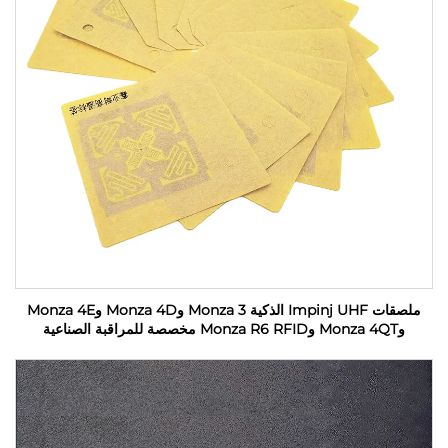
ملصقات Impinj UHF الذكية Monza 3 وMonza 4D وMonza 4E
وMonza 4QT وMonza R6 RFID مخصصة للمراقبة الصناعية