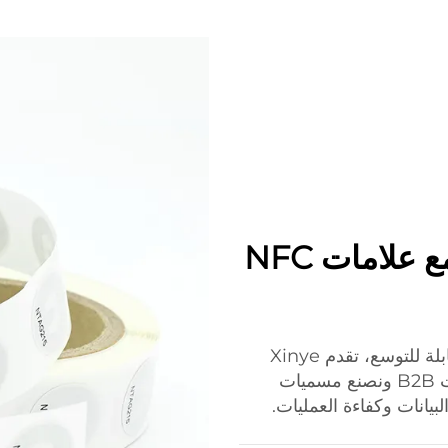
تبدأ التسمية الذكية بـ B2B مع علامات NFC
للمؤسسات التي تبحث عن أنظمة تصنيف ذكية وقابلة للتوسع، تقدم Xinye
حلولًا مخصصة لمسميات NFC. نحن نفهم متطلبات B2B ونصنع مسميات
البيانات وكفاءة العمليات.