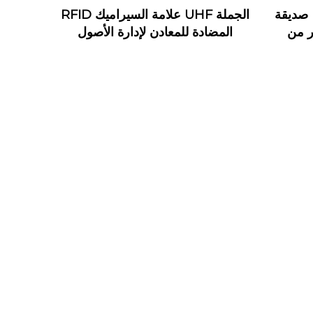
بطاقات أعمال خشبية RFID صديقة
الجملة UHF علامة السيراميك RFID
ر من
المضادة للمعادن لإدارة الأصول
شب الجوز تدعم واجهة NFC