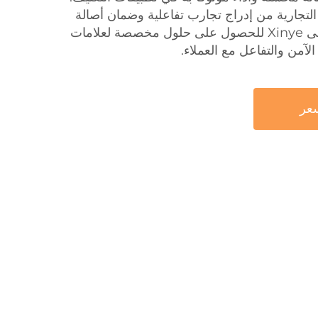
التجارية من إدراج تجارب تفاعلية وضمان أصالة
المنتج. يعتمد عملاؤنا B2B على Xinye للحصول على حلول مخصصة لعلامات
عر