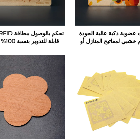
 عضوية ذكية عالية الجودة
 خشبي لمفاتيح المنازل أو
قابلة للت
 مع تقنية RFID/NFC
بتقنية FID
كبطاقة مفتاح فندقية