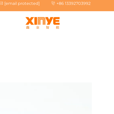
[email protected]
+86 13392703992