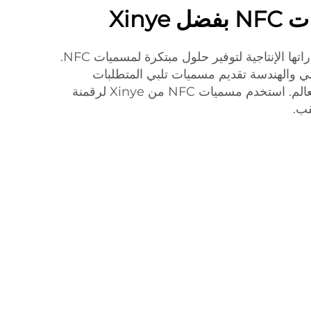
Xinye
تستمر Xinye في تحسين قدراتها الإنتاجية لتوفير حلول مبتكرة لمسميات NFC.
خلي والهندسة تقديم مسميات تلبي المتطلبات
المعقدة للعملاء B2B حول العالم. استخدم مسميات NFC من Xinye لرقمنة
قب.