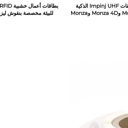
ملصقات Impinj UHF الذكية
Monza 3 وMonza 4D وMonza
للبيئة مخصصة بنقوش ليز
4E وMonza 4QT وMonza R6
خ
مقاومة للماء تردد 13.56 ميجاهرتز