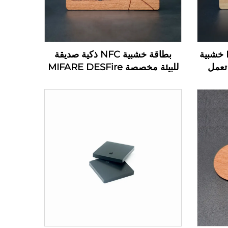
تحكم بالوصول ببطاقة RFID خشبية
بطاقة خشبية NFC ذكية صديقة
دوير بنسبة 100% تعمل
للبيئة مخصصة MIFARE DESFire
R بتردد 13.56 ميجاهرتز
EV1 4K بطاقة خشبية