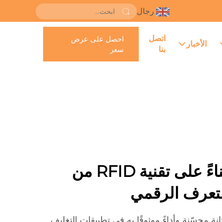
رجال
اتصل
احصل على عرض
الأخبار
بنا
سعر
ملصقات NFC بناءً على تقنية RFID من
ر علامات Xinye NFC متانة محسّنة وأداءً موثوقًا به في تطبيقات التغليف.