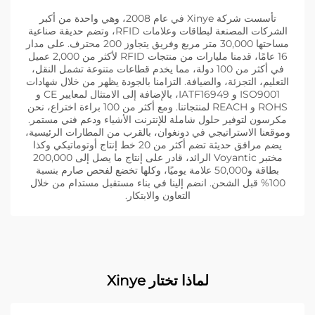
تأسست شركة Xinye في عام 2008، وهي واحدة من أكبر
الشركات المصنعة لبطاقات وعلامات RFID، وتضم حديقة صناعية
مساحتها 30,000 متر مربع وفريق يتجاوز 200 محترف. على مدار
16 عامًا، قدمنا مليارات من منتجات RFID لأكثر من 2,000 عميل
في أكثر من 100 دولة، مما يخدم قطاعات متنوعة تشمل النقل،
التعليم، التجزئة، والضيافة. التزامنا بالجودة يظهر من خلال شهادات
ISO9001 و IATF16949، بالإضافة إلى الامتثال لمعايير CE و
ROHS و REACH لمنتجاتنا. ومع أكثر من 100 براءة اختراع، نحن
مكرسون لتوفير حلول شاملة للإنترنت الأشياء ودعم فني مستمر.
وموقعنا الاستراتيجي في دونغوان، بالقرب من المطارات الرئيسية،
يضم مرافق حديثة تضم أكثر من 20 خط إنتاج أوتوماتيكي وكذا
مختبر Voyantic الرائد، قادر على إنتاج ما يصل إلى 200,000
بطاقة و50,000 علامة يوميًا، وكلها تخضع لفحص صارم بنسبة
100% قبل الشحن. انضم إلينا في بناء مستقبل مستدام من خلال
التعاون والابتكار.
لماذا تختار Xinye