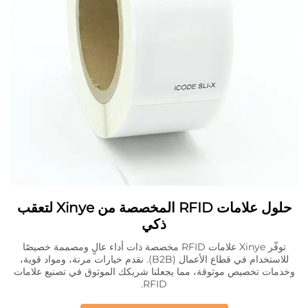
حلول علامات RFID المخصصة من Xinye لتعقب
ذكي
توفّر Xinye علامات RFID مخصصة ذات أداء عالٍ ومصممة خصيصًا
للاستخدام في قطاع الأعمال (B2B). نقدم خيارات مرنة، ومواد قوية،
وخدمات تخصيص موثوقة، مما يجعلنا شريكك الموثوق في تصنيع علامات
RFID.