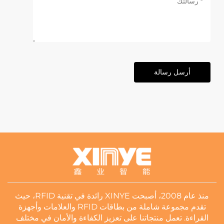
أرسل رسالة
منذ عام 2008، أصبحت XINYE رائدة في تقنية RFID، حيث
تقدم مجموعة شاملة من بطاقات RFID والعلامات وأجهزة
القراءة. تعمل منتجاتنا على تعزيز الكفاءة والأمان في مختلف