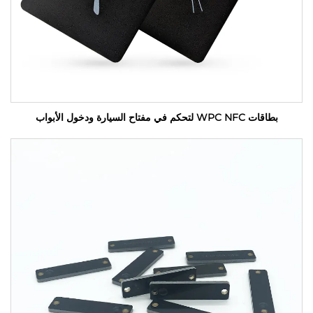
بطاقات WPC NFC لتحكم في مفتاح السيارة ودخول الأبواب