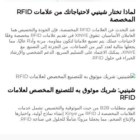
لماذا تختار شينيي لاحتياجاتك من علامات RFID
المخصصة
عند التحدث عن العلامات RFID المخصصة، فإن الجودة والتخصيص هما
العاملان الأساسيان. تتفوق XINYE في تقديم علامات RFID مخصصة وفقًا
لاحتياجات عملك. يتم تصنيع علاماتنا لتكون مقاومة، مرنة وأداءً عاليًا، مما
يجعلها مثالية لعدد كبير من الصناعات، من التجزئة إلى التصنيع. مع
XINYE، يمكنك الاعتماد على التسليم السريع، الدعم الشخصي والإرشاد
الخبراء في حلول RFID.
شينيي: شريك موثوق به للتصنيع المخصص لعلامات
RFID
نفهم متطلبات B2B من حيث الموثوقية والتخصيص. تشمل خدمات
العلامات المخصصة لـ RFID من Xinye إنشاء نماذج أولية، واختبارها
والإنتاج الضخم، مما يجعلنا مزودًا شاملًا للحلول في صناعة RFID.