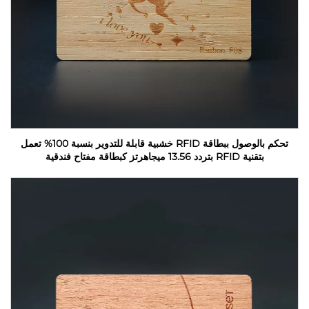
تحكم بالوصول ببطاقة RFID خشبية قابلة للتدوير بنسبة 100% تعمل
بتقنية RFID بتردد 13.56 ميجاهرتز كبطاقة مفتاح فندقية