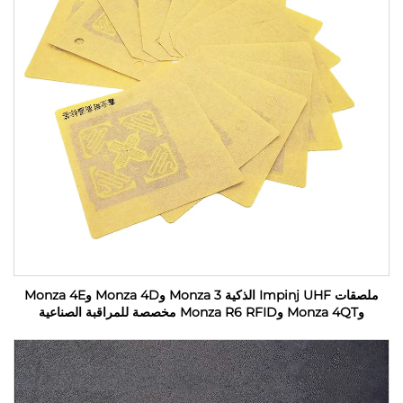
ملصقات Impinj UHF الذكية Monza 3 وMonza 4D وMonza 4E
وMonza 4QT وMonza R6 RFID مخصصة للمراقبة الصناعية