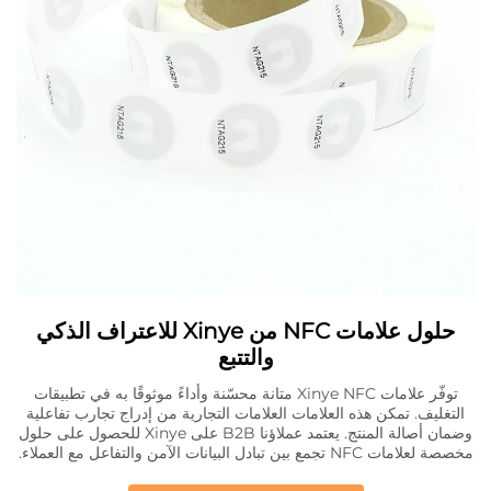
حلول علامات NFC من Xinye للاعتراف الذكي
والتتبع
توفّر علامات Xinye NFC متانة محسّنة وأداءً موثوقًا به في تطبيقات
التغليف. تمكن هذه العلامات العلامات التجارية من إدراج تجارب تفاعلية
وضمان أصالة المنتج. يعتمد عملاؤنا B2B على Xinye للحصول على حلول
مخصصة لعلامات NFC تجمع بين تبادل البيانات الآمن والتفاعل مع العملاء.