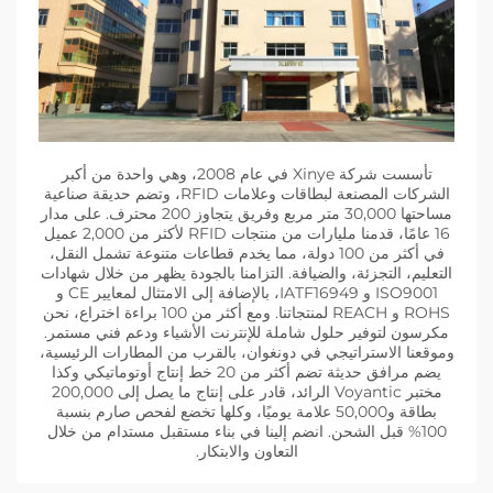
تأسست شركة Xinye في عام 2008، وهي واحدة من أكبر
الشركات المصنعة لبطاقات وعلامات RFID، وتضم حديقة صناعية
مساحتها 30,000 متر مربع وفريق يتجاوز 200 محترف. على مدار
16 عامًا، قدمنا مليارات من منتجات RFID لأكثر من 2,000 عميل
في أكثر من 100 دولة، مما يخدم قطاعات متنوعة تشمل النقل،
التعليم، التجزئة، والضيافة. التزامنا بالجودة يظهر من خلال شهادات
ISO9001 و IATF16949، بالإضافة إلى الامتثال لمعايير CE و
ROHS و REACH لمنتجاتنا. ومع أكثر من 100 براءة اختراع، نحن
مكرسون لتوفير حلول شاملة للإنترنت الأشياء ودعم فني مستمر.
وموقعنا الاستراتيجي في دونغوان، بالقرب من المطارات الرئيسية،
يضم مرافق حديثة تضم أكثر من 20 خط إنتاج أوتوماتيكي وكذا
مختبر Voyantic الرائد، قادر على إنتاج ما يصل إلى 200,000
بطاقة و50,000 علامة يوميًا، وكلها تخضع لفحص صارم بنسبة
100% قبل الشحن. انضم إلينا في بناء مستقبل مستدام من خلال
التعاون والابتكار.