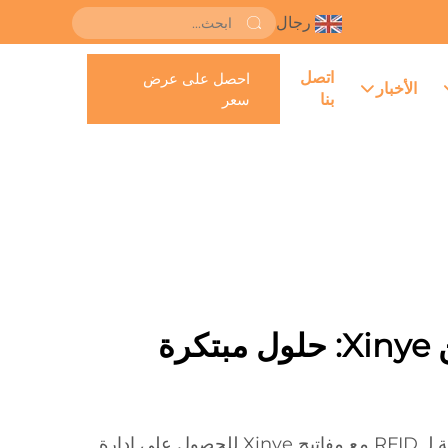
رجال
اتصل
احصل على عرض
الأخبار
بنا
سعر
مفاتيح RFID من Xinye: حلول مبتكرة
استفد من التكنولوجيا المتقدمة لـ RFID مع مفاتيح Xinye للحصول على إدارة