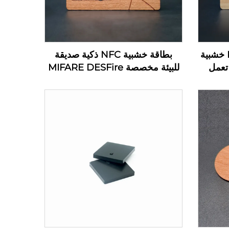
تحكم بالوصول ببطاقة RFID خشبية
بطاقة خشبية NFC ذكية صديقة
دوير بنسبة 100% تعمل
للبيئة مخصصة MIFARE DESFire
R بتردد 13.56 ميجاهرتز
EV1 4K بطاقة خشبية