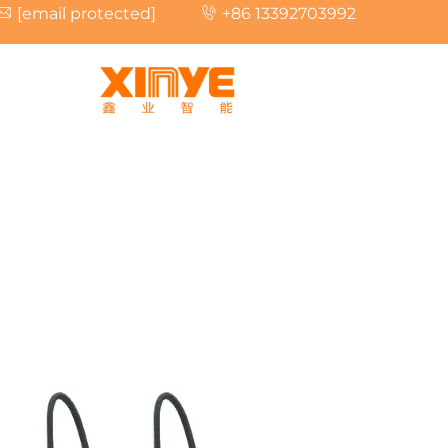
[email protected]
+86 13392703992