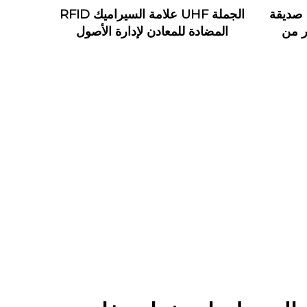
بطاقات أعمال خشبية RFID صديقة
الجملة UHF علامة السيراميك RFID
ر من
المضادة للمعادن لإدارة الأصول
شب الجوز تدعم واجهة NFC