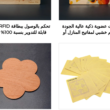
 عضوية ذكية عالية الجودة
 خشبي لمفاتيح المنازل أو
قابلة للت
 مع تقنية RFID/NFC
بتقنية FID
كبطاقة مفتاح فندقية