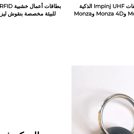
ملصقات Impinj UHF الذكية
Monza 3 وMonza 4D وMonza
للبيئة مخصصة بنقوش ليز
4E وMonza 4QT وMonza R6
خ
مقاومة للماء تردد 13.56 ميجاهرتز