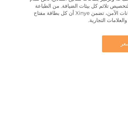
تيح RFID قابلة للتخصيص تلائم كل بيئات الضيافة. من الطباعة
الملونة الكاملة إلى ترميز البيانات الآمن، تضمن Xinye أن كل بطاقة مفتاح
العلامات التجارية.
عر