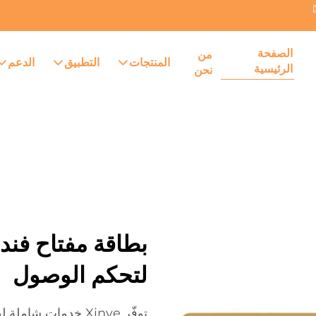
الصفحة
من
المنتجات
التطبيق
الدعم
الرئيسية
نحن
بطاقة مفتاح فند
لتحكم الوصول
توفّر Xinye خدمات ش