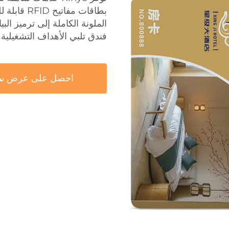
بطاقات مفا
فندق تلبي الأهداف التشغيلية و
احصل على عرض س