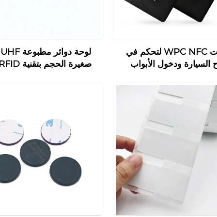
بطاقات WPC NFC لتحكم في
ل
 السيارة ودخول الأبواب
علامة معدنية لخط إنتاج إدارة
في الصناعة