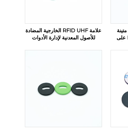
وحة دوائر مطبوعة UHF متينة
علامة RFID UHF الخارجية المضادة
صغيرة الحجم بتقنية RFID على
للأصول المعدنية لإدارة الأدوات
 الأصول
الإلكترونية PCB