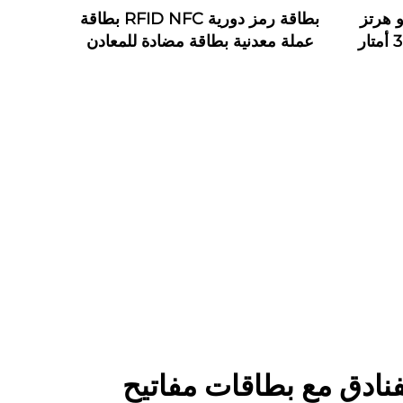
دائرية 125 كيلو هرتز
بطاقة رمز دورية RFID NFC بطاقة
ABS RFID LF HF لاصقة 3 أمتار
عملة معدنية بطاقة مضادة للمعادن
علامات دورية RFID معدنية
نظام دورية مع رقم ليزري وشعار
مخصص
فنادق مع بطاقات مفاتيح