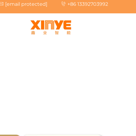
[email protected]
+86 13392703992