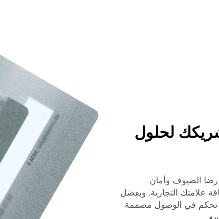
مفتاح فندق Xinye: شريكك لحلول
 رضا الضيوف وأمان
اقة علامتك التجارية. وبفضل
 شينيي منتجات تحكم في الوصول مصممة
سع.