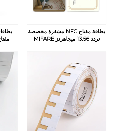
بطاقة مفتاح NFC مشفرة مخصصة
تردد 13.56 ميجاهرتز MIFARE
مفتاح
Classic 1K لتحكم الوصول بطاقة
PVC RFID لمفاتيح فندقية