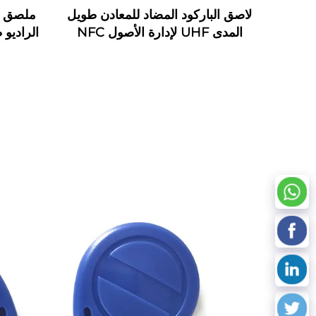
لاصق الباركود المضاد للمعادن طويل
ملصق م
المدى UHF لإدارة الأصول NFC
الراديو 
مرن على علامة معدنية وبطاقة
اتصال وملصق RFID