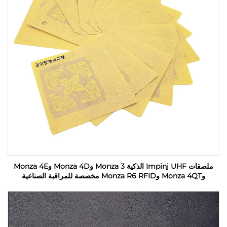
ملصقات Impinj UHF الذكية Monza 3 وMonza 4D وMonza 4E
وMonza 4QT وMonza R6 RFID مخصصة للمراقبة الصناعية