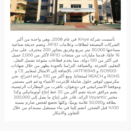
تأسست شركة Xinye في عام 2008، وهي واحدة من أكبر
الشركات المصنعة لبطاقات وعلامات RFID، وتضم حديقة صناعية
مساحتها 30,000 متر مربع وفريق يتجاوز 200 محترف. على مدار
16 عامًا، قدمنا مليارات من منتجات RFID لأكثر من 2,000 عميل
في أكثر من 100 دولة، مما يخدم قطاعات متنوعة تشمل النقل،
التعليم، التجزئة، والضيافة. التزامنا بالجودة يظهر من خلال شهادات
ISO9001 و IATF16949، بالإضافة إلى الامتثال لمعايير CE و
ROHS و REACH لمنتجاتنا. ومع أكثر من 100 براءة اختراع، نحن
مكرسون لتوفير حلول شاملة للإنترنت الأشياء ودعم فني مستمر.
وموقعنا الاستراتيجي في دونغوان، بالقرب من المطارات الرئيسية،
يضم مرافق حديثة تضم أكثر من 20 خط إنتاج أوتوماتيكي وكذا
مختبر Voyantic الرائد، قادر على إنتاج ما يصل إلى 200,000
بطاقة و50,000 علامة يوميًا، وكلها تخضع لفحص صارم بنسبة
100% قبل الشحن. انضم إلينا في بناء مستقبل مستدام من خلال
التعاون والابتكار.