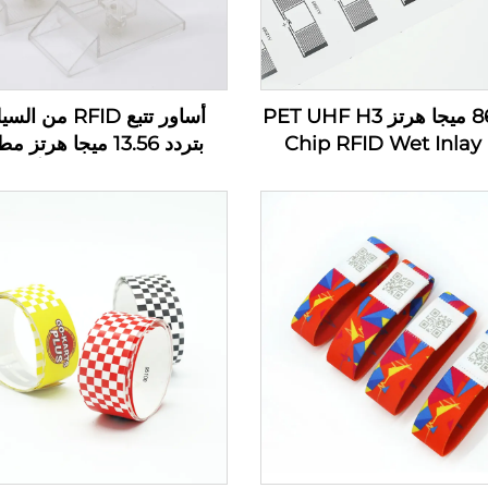
860-960 ميجا هرتز PET UHF H3
أساور تتبع RFID من
Chip RFID Wet Inlay
بتردد 13.56 ميجا هرتز
ق علامة ملصق مخصص
حسب الطلب للأطفال