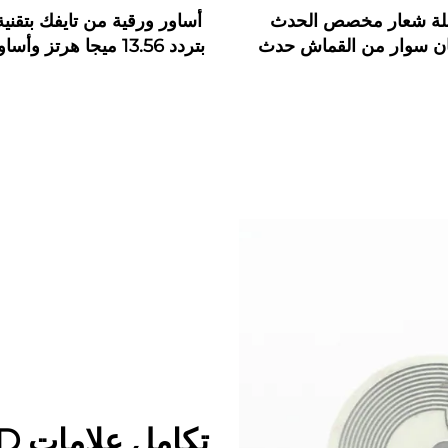
لة شعار مخصص الحدث
ن سوار من القماش حدث
بتردد 13.56 ميجا هرتز وأ
N سوار معصم من القماش مع
بتقنية NFC
ى