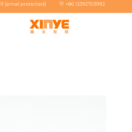
[email protected]
+86 13392703992