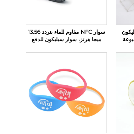
 السيليكون
سوار NFC مقاوم للماء بتردد 13.56
 مطبوعة
ميجا هرتز، سوار سيليكون للدفع
بدون نقود بتقنية RFID السلبية