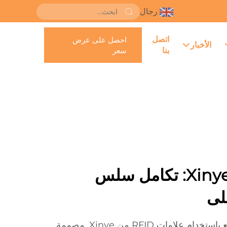
رجال
اتصل
احصل على عرض
الأخبار
بنا
سعر
تسميات Xinye RFID: تكامل سلس
لى
تأكد من التعرف الدقيق والتتبع باستخدام علامات RFID من Xinye. مصممة