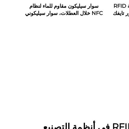
أساور ورقية من تايفك بتقنية RFID
سوار سيليكون مقاوم للماء لنظام
ساور تايفك
NFC خلال العطلات، سوار سيليكوني
يعمل بتقنية RFID بترددات 125
كيلوهرتز و13.56 ميجاهرتز، سوار
مطاطي
تكامل علامات RFID في أنظمة التصنيع