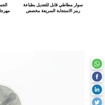
سوار مطاطي قابل للتعديل بطباعة
الجم
رمز الاستجابة السريعة مخصص
مهرجا
RFID من MIFARE Classic EV1
FC
سوار RFID من السيليكون
علامة RFID لمهرجان الموسيق