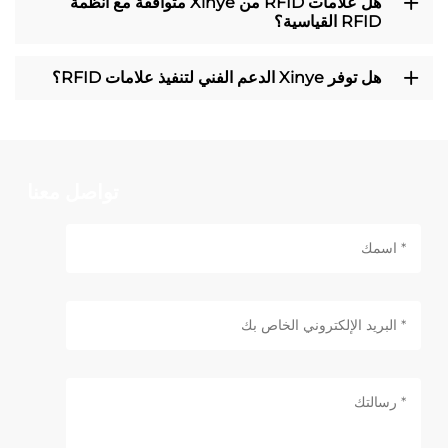
هل علامات RFID من Xinye متوافقة مع أنظمة
RFID القياسية؟
هل توفر Xinye الدعم الفني لتنفيذ علامات RFID؟
تواصل معنا