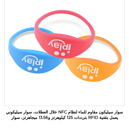
سوار سيليكون مقاوم للماء لنظام NFC خلال العطلات، سوار سيليكوني
يعمل بتقنية RFID بترددات 125 كيلوهرتز و13.56 ميجاهرتز، سوار
مطاطي