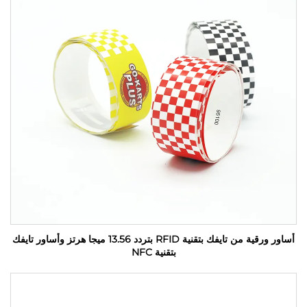
أساور ورقية من تايفك بتقنية RFID بتردد 13.56 ميجا هرتز وأساور تايفك
بتقنية NFC