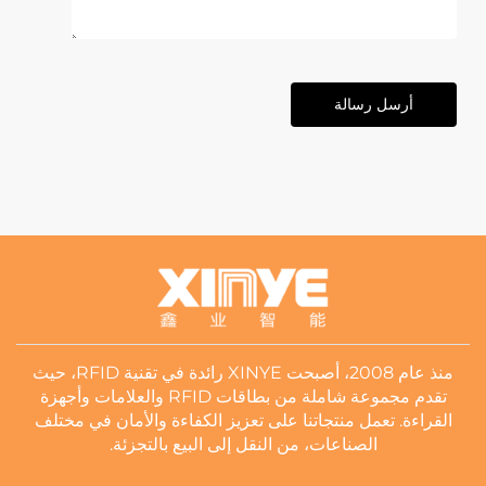
أرسل رسالة
منذ عام 2008، أصبحت XINYE رائدة في تقنية RFID، حيث
تقدم مجموعة شاملة من بطاقات RFID والعلامات وأجهزة
القراءة. تعمل منتجاتنا على تعزيز الكفاءة والأمان في مختلف
الصناعات، من النقل إلى البيع بالتجزئة.