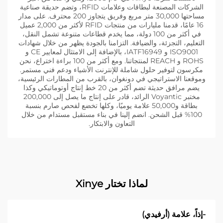
الشركات المصنعة لبطاقات وعلامات RFID، وتضم حديقة صناعية
مساحتها 30,000 متر مربع وفريق يتجاوز 200 محترف. على مدار
16 عامًا، قدمنا مليارات من منتجات RFID لأكثر من 2,000 عميل
في أكثر من 100 دولة، مما يخدم قطاعات متنوعة تشمل النقل،
التعليم، التجزئة، والضيافة. التزامنا بالجودة يظهر من خلال شهادات
ISO9001 و IATF16949، بالإضافة إلى الامتثال لمعايير CE و
ROHS و REACH لمنتجاتنا. ومع أكثر من 100 براءة اختراع، نحن
مكرسون لتوفير حلول شاملة للإنترنت الأشياء ودعم فني مستمر.
وموقعنا الاستراتيجي في دونغوان، بالقرب من المطارات الرئيسية،
يضم مرافق حديثة تضم أكثر من 20 خط إنتاج أوتوماتيكي وكذا
مختبر Voyantic الرائد، قادر على إنتاج ما يصل إلى 200,000
بطاقة و50,000 علامة يوميًا، وكلها تخضع لفحص صارم بنسبة
100% قبل الشحن. انضم إلينا في بناء مستقبل مستدام من خلال
التعاون والابتكار.
لماذا تختار Xinye
-إذاً، علامة (أرفيدي)