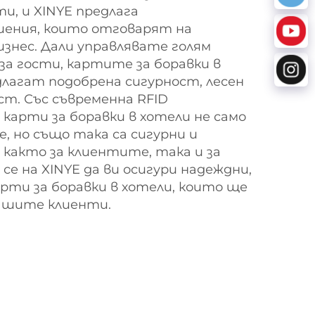
и, и XINYE предлага
шения, които отговарят на
знес. Дали управлявате голям
 за гости, картите за боравки в
длагат подобрена сигурност, лесен
т. Със съвременна RFID
карти за боравки в хотели не само
не, но също така са сигурни и
както за клиентите, така и за
се на XINYE да ви осигури надеждни,
рти за боравки в хотели, които ще
ашите клиенти.