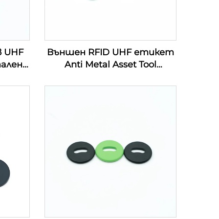
в UHF
Външен RFID UHF етикет
тален
Anti Metal Asset Tool
Management PCB
ия за
електронен етикет
иви в