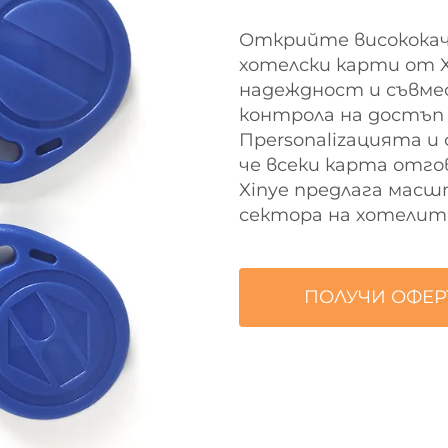
Открийте висококач
хотелски карти от 
надеждност и съвм
контрола на достъп
Пpersonalizацията и
че всеки карта отго
Xinye предлага масш
сектора на хотелит
ПОЛУЧИ ОФЕР