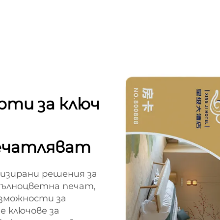
рти за ключ
ечатляват
изирани решения за
 пълноцветна печат,
ъзможности за
е ключове за