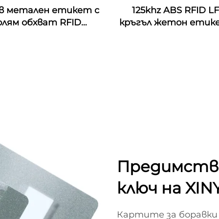
ав метален етикет с
125khz ABS RFID L
олям обхват RFID
кръгъл жетон етик
ойчивост Метален
лепило върху металн
 RFID антиметален
патрулни етикет
ет етикет стикер
управление на патр
охрана
Предимств
ключ на XIN
Картите за боравки 