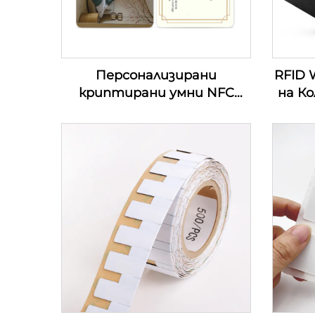
Персонализирани
RFID 
криптирани умни NFC
на К
ключови карти 13.56Mhz
MIFARE Classic 1K за
контрол на достъп PVC
RFID хотелски ключови
карти