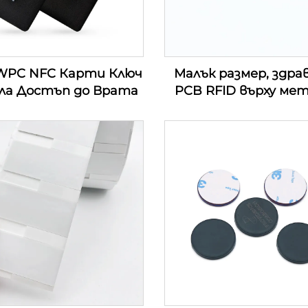
WPC NFC Карти Ключ
Малък размер, здра
ола Достъп до Врата
PCB RFID върху ме
етикет за
производствена лин
управление на акт
индустрията