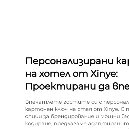
Персонализирани ка
на хотел от Xinye:
Проектирани да вп
Впечатлете гостите си с персонал
картонен ключ на стая от Xinye. С
опции за брендирование и мощни в
кодиране, предлагаме адаптиранит