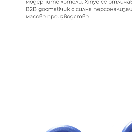
модерните хотели. Xinye се отлич
B2B доставчик с силна персонализа
масово производство.