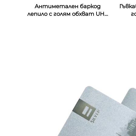
Антиметален баркод
Гъвк
лепило с голям обхват UHF
г
за управление на активи
уст
NFC Гъвкав върху метален
UHF
етикет Етикет за
етик
контактна карта RFID
етикет стикер