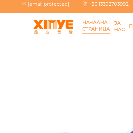
[email protected]
+86 13392703992
НАЧАЛНА
ЗА
П
СТРАНИЦА
НАС