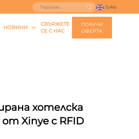
Ъже
СВЪРЖЕТЕ
ПОЛУЧИ
НОВИНИ
СЕ С НАС
ОФЕРТА
ирана хотелска
от Xinye с RFID