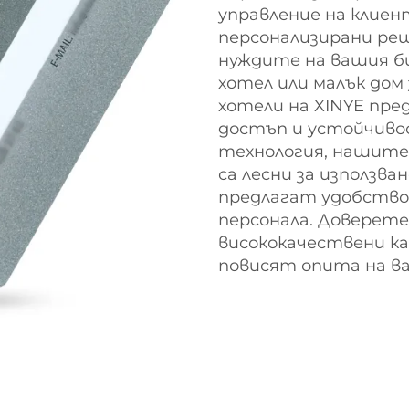
управление на клиент
персонализирани ре
нуждите на вашия би
хотел или малък дом
хотели на XINYE пре
достъп и устойчивос
технология, нашите 
са лесни за използва
предлагат удобство 
персонала. Доверете 
висококачествени ка
повисят опита на в