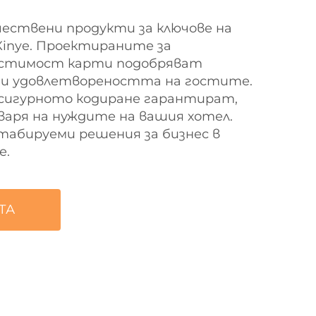
ествени продукти за ключове на
Xinye. Проектираните за
естимост карти подобряват
 и удовлетвореността на гостите.
 сигурното кодиране гарантират,
варя на нуждите на вашия хотел.
табируеми решения за бизнес в
е.
ТА