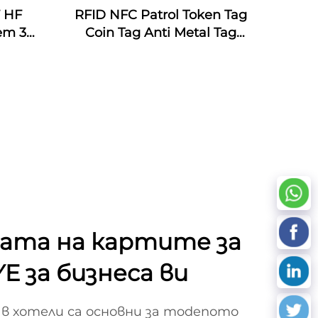
F HF
RFID NFC Patrol Token Tag
ет 3m
Coin Tag Anti Metal Tag
и RFID
Patrol System с
и за
персонализирано лого с
ул на
лазерен номер
ата на картите за
YE за бизнеса ви
в хотели са основни за modenото