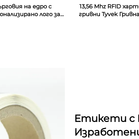
ърговия на едро с
13,56 Mhz RFID хар
онализирано лого за
гривни Tyvek Гривн
тивални платнени
хартия Tyvek
ети за китки с nfc
итие от плат с rfid
икет за музикален
фестивал
Етикети с R
Изработени