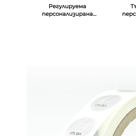
Регулируема
Т
персонализирана
перс
печатаща QR код гумена
фес
RFID гривна MIFARE Classic
манш
EV1 Силиконова RFID
съб
гривна
ет