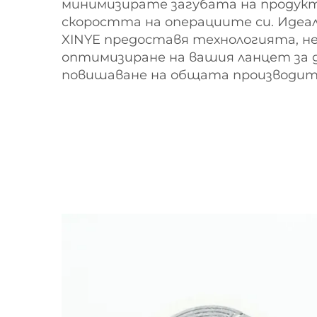
минимизирате загубата на продукт
скоростта на операциите си. Идеал
XINYE предоставя технологията, не
оптимизиране на вашия ланцет за 
повишаване на общата производите