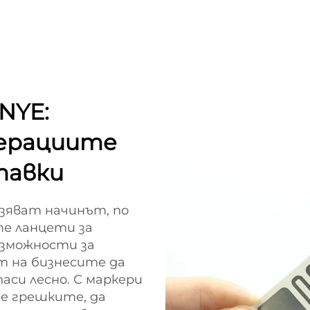
NYE:
ерациите
тавки
азяват начинът, по
е ланцети за
ъзможности за
т на бизнесите да
аси лесно. С маркери
е грешките, да