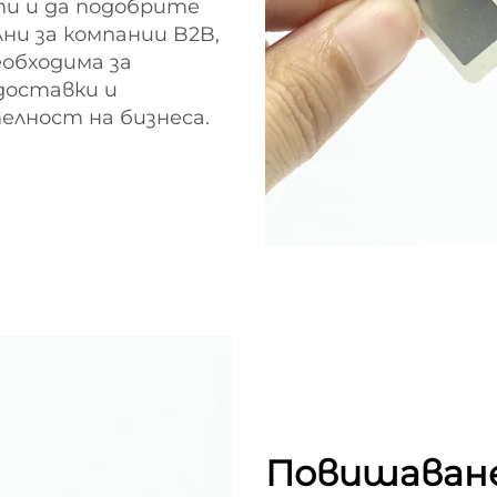
и и да подобрите
ни за компании B2B,
обходима за
доставки и
лност на бизнеса.
Повишаван