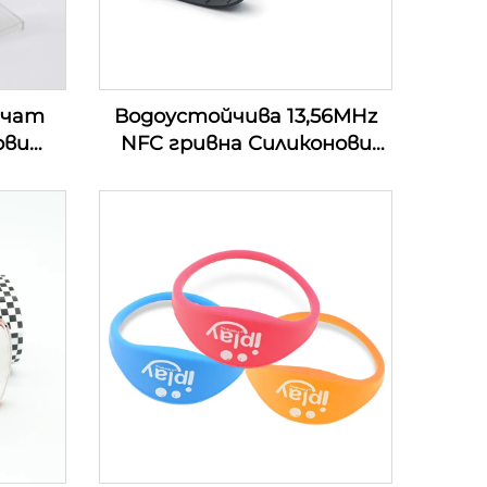
ечат
Водоустойчива 13,56MHz
ови
NFC гривна Силиконови
и RFID
гривни Пасивна Rfid гривна
за безкасово плащане