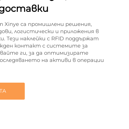
 доставки
т Xinye са промишлени решения,
дови, логистически и приложения в
и. Тези наклейки с RFID поддържат
ежден контакт с системите за
звайте ги, за да оптимизирате
оследяването на активи в операции
ТА