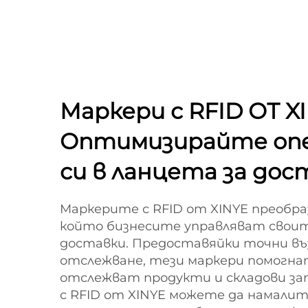
Маркери с RFID ОТ XI
Оптимизирайте оп
си в ланцета за дос
Маркерите с RFID от XINYE преобр
който бизнесите управляват своит
доставки. Предоставяйки точни в
отслежване, тези маркери помогна
отслежват продукти и складови зап
с RFID от XINYE можете да намалит