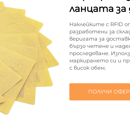
ланцата за
Наклейките с RFID о
разработени за скла
веригата за доставк
бързо четене и над
проследяване. Изпол
маркирането си и пр
с висок обем.
ПОЛУЧИ ОФЕР