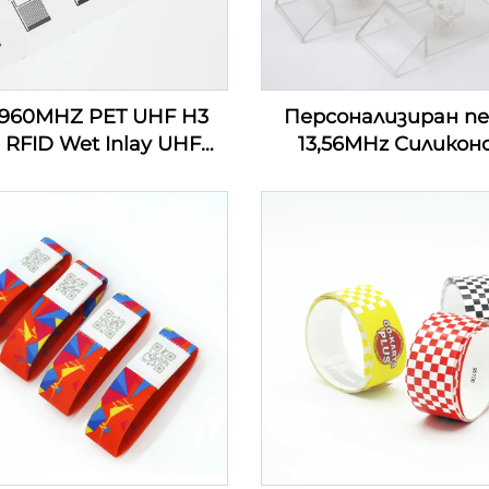
-960MHZ PET UHF H3
Персонализиран п
 RFID Wet Inlay UHF
13,56MHz Силикон
ер Етикет Етикет
детски проследяващ
Инкрустация
маншети
Персонализиран