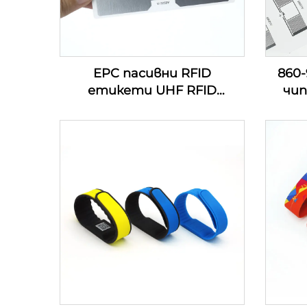
EPC пасивни RFID
860
етикети UHF RFID
чип
етикети за сигурност за
стик
управление на инвентара