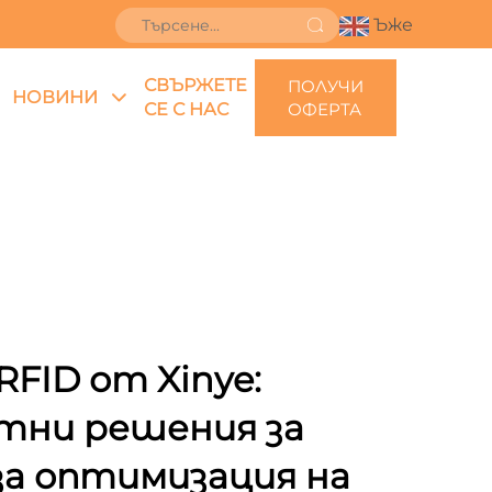
Ъже
СВЪРЖЕТЕ
ПОЛУЧИ
НОВИНИ
СЕ С НАС
ОФЕРТА
FID от Xinye:
тни решения за
за оптимизация на