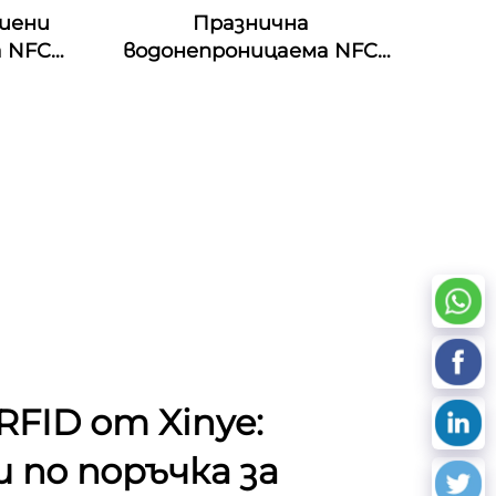
тиени
Празнична
а NFC
водонепроницаема NFC
силиконова браслетка
125khz Силиконова
ръкавичка Пасивен NFC
13.56mhz RFID резинен
запястник
FID от Xinye:
 по поръчка за