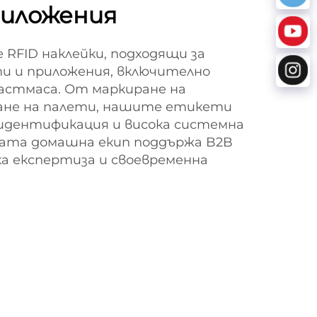
риложения
 RFID наклейки, подходящи за
и и приложения, включително
ластмаса. От маркиране на
ане на палети, нашите етикети
дентификация и висока системна
ата домашна екип поддържа B2B
а експертиза и своевременна