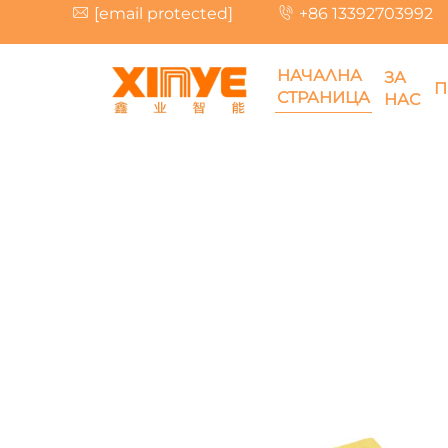
[email protected]
+86 13392703992
НАЧАЛНА
ЗА
П
СТРАНИЦА
НАС