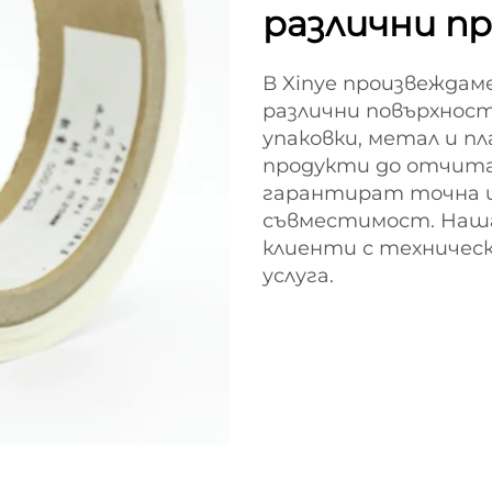
различни п
В Xinye произвеждаме
различни повърхност
упаковки, метал и п
продукти до отчит
гарантират точна и
съвместимост. Наш
клиенти с техническ
услуга.