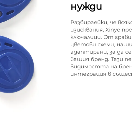
нужди
Разбираейки, че вся
изисквания, Xinye пр
ключалици. От грави
цветови схеми, наш
адаптирани, за да с
вашия бренд. Тази п
видимостта на бренд
интеграция в съще