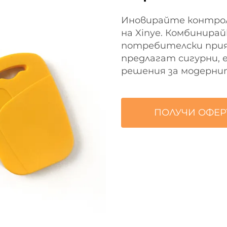
Иновирайте контрол
на Xinye. Комбинира
потребителски прия
предлагат сигурни, 
решения за модерни
ПОЛУЧИ ОФЕР