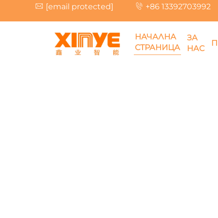
[email protected]
+86 13392703992
НАЧАЛНА
ЗА
П
СТРАНИЦА
НАС