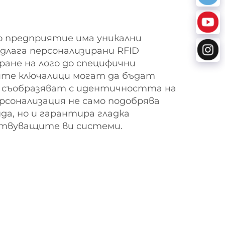
ко предприятие има уникални
едлага персонализирани RFID
ране на лого до специфични
ите ключалици могат да бъдат
е съобразяват с идентичността на
ерсонализация не само подобрява
а, но и гарантира гладка
ствуващите ви системи.