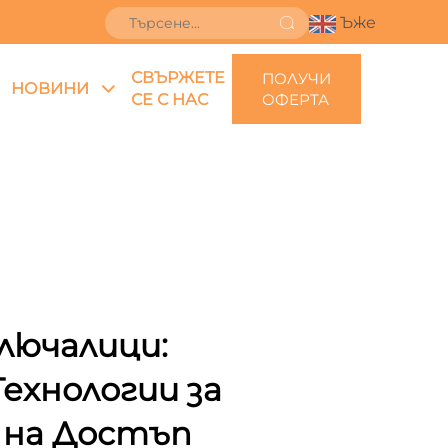
Ъже
СВЪРЖЕТЕ
ПОЛУЧИ
НОВИНИ
СЕ С НАС
ОФЕРТА
Ключалици:
ехнологии за
 на Достъп