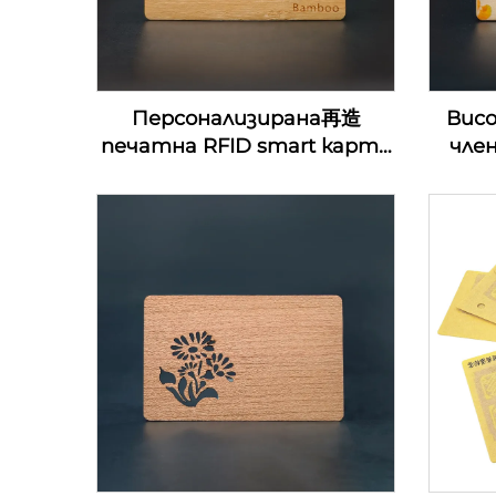
Персонализирана再造
Вис
печатна RFID smart карта
чле
за контрол на достъп
д
13.56Mhz дървена NFC
ключ
визитка празни за лазерна
д
гравировка