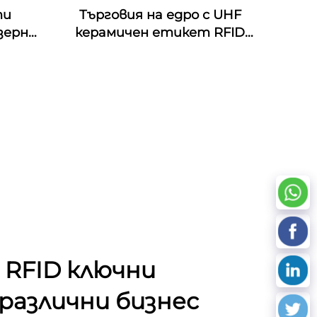
ти
Търговия на едро с UHF
зерно
керамичен етикет RFID
 RFID
антиметален етикет за
 NFC
управление на активи
ст на
Hz
 RFID ключни
различни бизнес