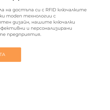
а на достъпа си с RFID ключалките
йки moden технологии с
тен дизайн, нашите ключалки
ефективни и персонализирани
те предприятия.
ТА