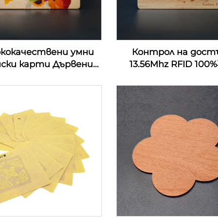
ококачествени умни
Контрол на дост
нски карти Дървени
13.56Mhz RFID 10
омашни хотелски
дървени rfid дърв
ови карти RFID NFC
ключови карти за 
ървени визитки