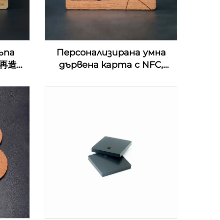
ъпа
Персонализирана умна
0%再造
дървена карта с NFC,
ени
екологична MIFARE DESFire
хотел
EV1 4K дървена карта