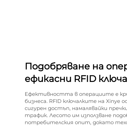
Подобряване на опе
ефикасни RFID ключ
Ефективността в операциите е кри
бизнеса. RFID ключалките на Xinye о
сигурен достъп, намалявайки пречк
трафик. Лесото им използване подо
потребителския опит, докато тех