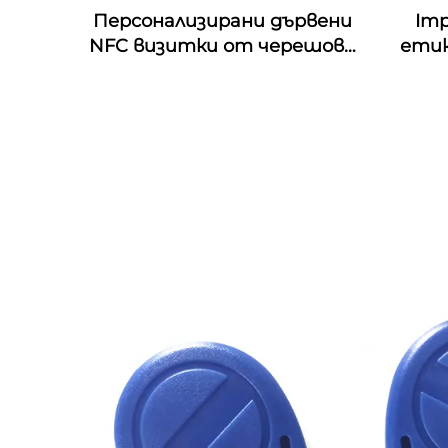
Персонализирани дървени
Imp
NFC визитки от черешово
етик
дърво с гравировка по
4D & 
дизайна, подходящи за
& Mo
подаръци с RFID
пе
технология