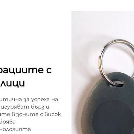
рациите с
алици
тична за успеха на
сигуряват бърз и
ите в зоните с висок
брява
нологията