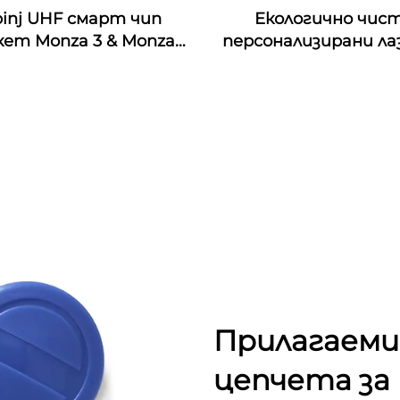
inj UHF смарт чип
Екологично чис
ет Monza 3 & Monza
персонализирани ла
Monza 4E & Monza 4QT
гравирани орехови
nza R6 RFID стикери,
дървени визитки с
рсонализирани за
интерфейс и
индустриален
водонепроницаемо
мониторинг
честота 13.56M
Прилагаеми
цепчета за 