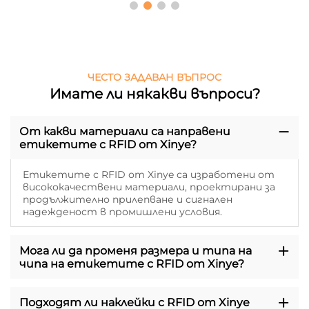
ЧЕСТО ЗАДАВАН ВЪПРОС
Имате ли някакви въпроси?
От какви материали са направени
етикетите с RFID от Xinye?
Етикетите с RFID от Xinye са изработени от
висококачествени материали, проектирани за
продължително прилепване и сигнален
надежденост в промишлени условия.
Мога ли да променя размера и типа на
чипа на етикетите с RFID от Xinye?
Подходят ли наклейки с RFID от Xinye