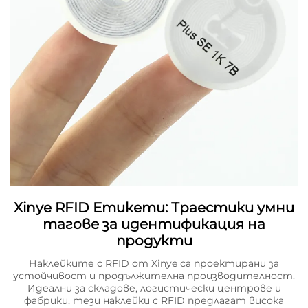
Xinye RFID Етикети: Траестики умни
тагове за идентификация на
продукти
Наклейките с RFID от Xinye са проектирани за
устойчивост и продължителна производителност.
Идеални за складове, логистически центрове и
фабрики, тези наклейки с RFID предлагат висока