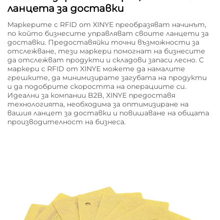
ланцета за доставки
Маркерите с RFID от XINYE преобразяват начинът,
по който бизнесите управляват своите ланцети за
доставки. Предоставяйки точни възможности за
отслежване, тези маркери помогнат на бизнесите
да отслежват продукти и складови запаси лесно. С
маркери с RFID от XINYE можете да намалите
грешките, да минимизирате загубата на продукти
и да подобрите скоростта на операциите си.
Идеални за компании B2B, XINYE предоставя
технологията, необходима за оптимизиране на
вашия ланцет за доставки и повишаване на общата
производителност на бизнеса.