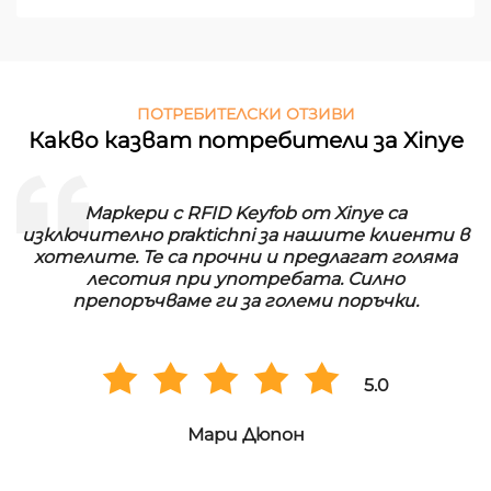
ПОТРЕБИТЕЛСКИ ОТЗИВИ
Какво казват потребители за Xinye
Маркери с RFID Keyfob от Xinye са
изключително praktichni за нашите клиенти в
хотелите. Те са прочни и предлагат голяма
лесотия при употребата. Силно
препоръчваме ги за големи поръчки.
5.0
Мари Дюпон