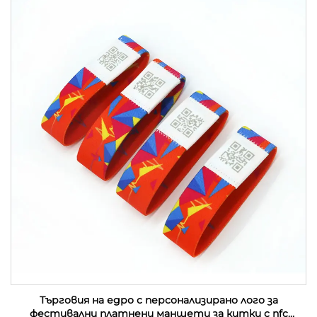
Търговия на едро с персонализирано лого за
фестивални платнени маншети за китки с nfc