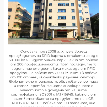
Основана през 2008 г., Xinye е водещ
производител на RFID карти и етикети, горд с
30,000 кв.м индустриален парк и екип от повече
от 200 професионалисти. През последните 16
години ние сме доставили милиарди от RFID
продукти на повече от 2,000 клиенти в повече
от 100 страни, обслужвайки различни сектори,
включително транспорт, образование, розница
и хотелиерство. Нашата ангажираност с
качеството е доказана от нашите
сертификати ISO9001 и IATF16949, както и от
съответствието на продуктите ни с CE,
ROHS и REACH. С повече от 100 патента, ние