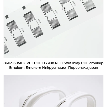
860-960MHZ PET UHF H3 чип RFID Wet Inlay UHF стикер
Етикет Етикет Инкрустация Персонализиран