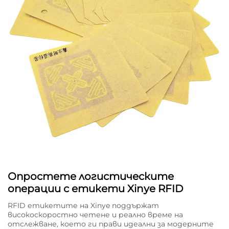
Опростете логистическите
операции с етикети Xinye RFID
RFID етикетите на Xinye поддържат
високоскоростно четене и реално време на
отслежване, което ги прави идеални за модерните