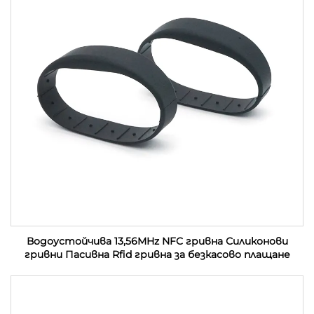
Водоустойчива 13,56MHz NFC гривна Силиконови
гривни Пасивна Rfid гривна за безкасово плащане