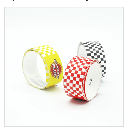
събитие от плат с rfid етикет за музикален
фестивал