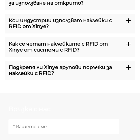
за използване на открито?
Кои индустрии използват наклейки с
RFID от Xinye?
Как се четат наклейките с RFID от
Xinye от системи с RFID?
Подкрепя ли Xinye групови поръчки за
наклейки с RFID?
Връзка с нас