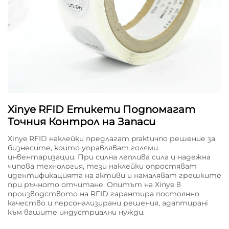
Xinye RFID Етикети Подпомагат
Точния Контрол на Запаси
Xinye RFID наклейки предлагат praktичno решение за
бизнесите, които управляват голями
инвентаризации. При силна леплива сила и надежна
чипова технология, тези наклейки опростяват
идентификацията на активи и намаляват грешките
при ръчното отчитане. Опитът на Xinye в
производството на RFID гарантира постоянно
качество и персонализирани решения, адаптиранi
към вашите индустриални нужди.