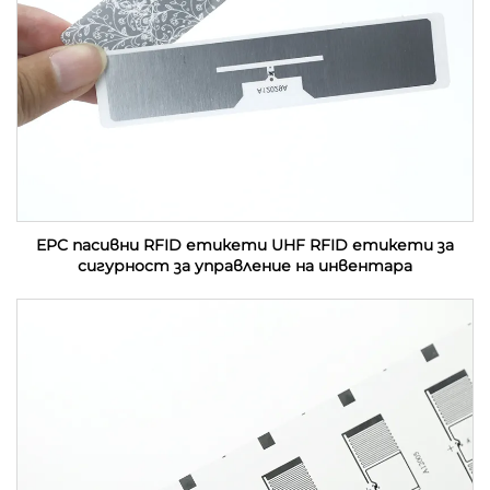
EPC пасивни RFID етикети UHF RFID етикети за
сигурност за управление на инвентара