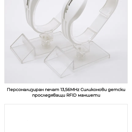
Персонализиран печат 13,56MHz Силиконови детски
проследяващи RFID маншети