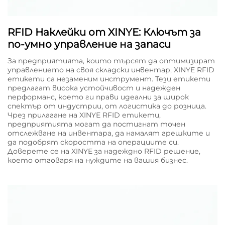
RFID Наклейки от XINYE: Ключът за
по-умно управление на запаси
За предприятията, които търсят да оптимизират
управлението на своя складски инвентар, XINYE RFID
етикети са незаменим инструмент. Тези етикети
предлагат висока устойчивост и надежден
перформанс, което ги прави идеални за широк
спектър от индустрии, от логистика до розница.
Чрез прилагане на XINYE RFID етикети,
предприятията могат да постигнат точен
отслежване на инвентара, да намалят грешките и
да подобрят скоростта на операциите си.
Доверете се на XINYE за надеждно RFID решение,
което отговаря на нуждите на вашия бизнес.