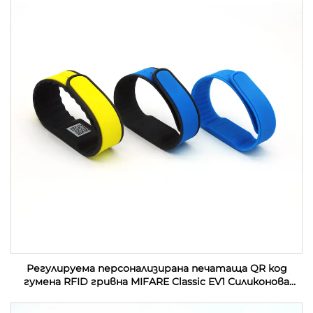
Регулируема персонализирана печатаща QR код
гумена RFID гривна MIFARE Classic EV1 Силиконова
RFID гривна