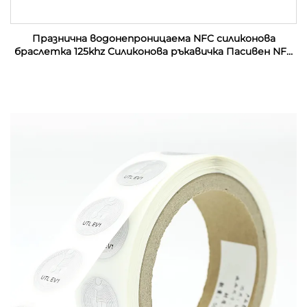
Празнична водонепроницаема NFC силиконова
браслетка 125khz Силиконова ръкавичка Пасивен NFC
13.56mhz RFID резинен запястник