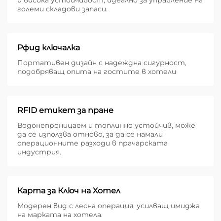
и висока устойчивост, идеално за управление на
големи складови запаси.
Рфид ключалка
Портативен дизайн с надеждна сигурност,
подобряващ опита на гостите в хотели
RFID етикет за пране
Водонепроницаем и топлинно устойчив, може
да се използва отново, за да се намали
операционните разходи в прачарската
индустрия.
Карта за Ключ на Хотел
Модерен вид с лесна операция, усилващ имиджа
на марката на хотела.