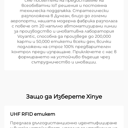
сме посветени на предоставяне на
всеобхватни IoT решения и постоянна
техническа поддръжка. Стратегически
разположена в Дунган, близо до големи
аеропорти, нашата модерна фабрика разполага
с повече от 20 напълно автоматизирани линии
за производство и иновативна лаборатория
Voyantic, способна да произведе до 200,000
карти и 50,000 етикети всеки ден, всички
подложени на строг 100% предварителен
контрол преди изпращане. Приключете с нас в
формирането на устойчиво бъдеще чрез
сътрудничество и иновации.
Защо да Изберете Xinye
UHF RFID етикет
Предлага дългодистанционно идентифициране