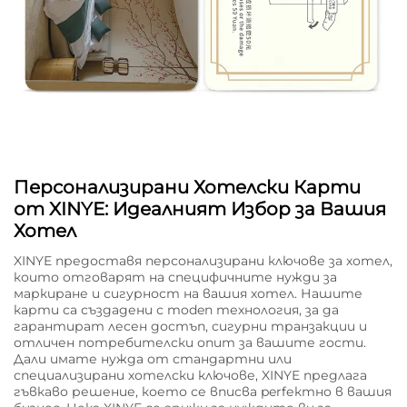
Персонализирани Хотелски Карти
от XINYE: Идеалният Избор за Вашия
Хотел
XINYE предоставя персонализирани ключове за хотел,
които отговарят на специфичните нужди за
маркиране и сигурност на вашия хотел. Нашите
карти са създадени с moden технология, за да
гарантират лесен достъп, сигурни транзакции и
отличен потребителски опит за вашите гости.
Дали имате нужда от стандартни или
специализирани хотелски ключове, XINYE предлага
гъвкаво решение, което се вписва perfектно в вашия