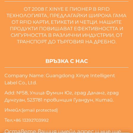
ОТ 2008 Г. XINYE Е ПИОНЕР В RFID
ТЕХНОЛОГИЯТА, ПРЕДЛАГАЙКИ ШИРОКА ГАМА
ОТ RFID КАРТИ, ЕТИКЕТИ И ЧЕТЦИ. НАШИТЕ
ПРОДУКТИ ПОВИШАВАТ ЕФЕКТИВНОСТТА И
СИГУРНОСТТА В РАЗЛИЧНИ ИНДУСТРИИ, ОТ
ТРАНСПОРТ ДО ТЪРГОВИЯ НА ДРЕБНО.
ВРЪЗКА С НАС
Company Name: Guangdong Xinye Intelligent
Label Co., Ltd.
Add: №58, Улица Фумин Юг, град Даланг, град
Дунгуан, 523781 провинция Гуандун, Китай.
Имейл:
[email protected]
Тел:
+86 13392703992
Оставете вашия имейл адрес и ние ще