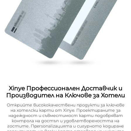
Xinye Профессионален Доставчик и
Производител на Ключове за Хотели
Открийте висококачествени продукти за ключове
на хотелски карти от Xinye. Проектираните за
надеждност и съвместимост карти подобряват
контрола на достъп и удовлетвореността на
гостите. Пpersonalizацията и сигурното кодиране