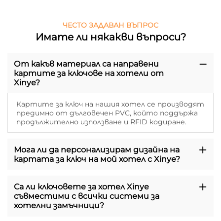
ЧЕСТО ЗАДАВАН ВЪПРОС
Имате ли някакви въпроси?
От какъв материал са направени
картите за ключове на хотели от
Xinye?
Картите за ключ на нашия хотел се производят
предимно от дълговечен PVC, който поддържа
продължително използване и RFID кодиране.
Мога ли да персонализирам дизайна на
картата за ключ на мой хотел с Xinye?
Са ли ключовете за хотел Xinye
съвместими с всички системи за
хотелни замъчници?