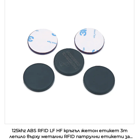
125khz ABS RFID LF HF кръгъл жетон етикет 3m
лепило върху метални RFID патрулни етикети за