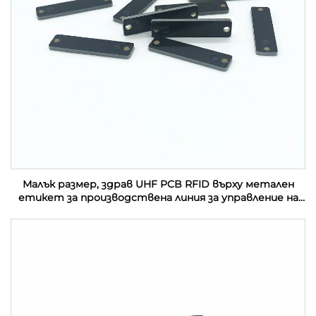
Малък размер, здрав UHF PCB RFID върху метален
етикет за производствена линия за управление на
активи в индустрията