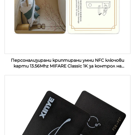
Персонализирани криптирани умни NFC ключови
карти 13.56Mhz MIFARE Classic 1K за контрол на
достъп PVC RFID хотелски ключови карти