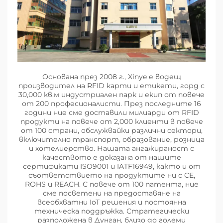
Основана през 2008 г., Xinye е водещ
производител на RFID карти и етикети, горд с
30,000 кв.м индустриален парк и екип от повече
от 200 професионалисти. През последните 16
години ние сме доставили милиарди от RFID
продукти на повече от 2,000 клиенти в повече
от 100 страни, обслужвайки различни сектори,
включително транспорт, образование, розница
и хотелиерство. Нашата ангажираност с
качеството е доказана от нашите
сертификати ISO9001 и IATF16949, както и от
съответствието на продуктите ни с CE,
ROHS и REACH. С повече от 100 патента, ние
сме посветени на предоставяне на
всеобхватни IoT решения и постоянна
техническа поддръжка. Стратегически
разположена в Дунган, близо до големи