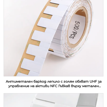
Антиметален баркод лепило с голям обхват UHF за
управление на активи NFC Гъвкав върху метален
етикет Етикет за контактна карта RFID етикет
стикер