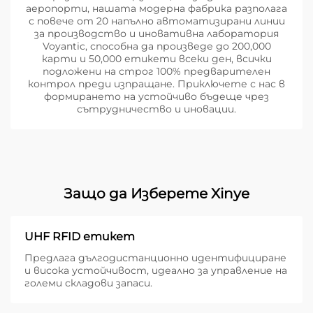
аеропорти, нашата модерна фабрика разполага
с повече от 20 напълно автоматизирани линии
за производство и иновативна лаборатория
Voyantic, способна да произведе до 200,000
карти и 50,000 етикети всеки ден, всички
подложени на строг 100% предварителен
контрол преди изпращане. Приключете с нас в
формирането на устойчиво бъдеще чрез
сътрудничество и иновации.
Защо да Изберете Xinye
UHF RFID етикет
Предлага дългодистанционно идентифициране
и висока устойчивост, идеално за управление на
големи складови запаси.