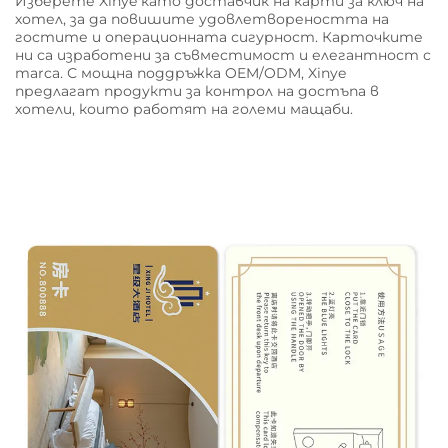
Изберете Xinye като доставчик на карти за ключ на
хотел, за да повишите удовлетвореността на
гостите и операционната сигурност. Карточките
ни са изработени за съвместимост и елегантност с
marca. С мощна поддръжка OEM/ODM, Xinye
предлагат продукти за контрол на достъпа в
хотели, които работят на големи мащаби.