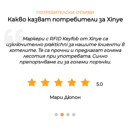
ПОТРЕБИТЕЛСКИ ОТЗИВИ
Какво казват потребители за Xinye
Маркери с RFID Keyfob от Xinye са
изключително praktichni за нашите клиенти в
хотелите. Те са прочни и предлагат голяма
лесотия при употребата. Силно
препоръчваме ги за големи поръчки.
5.0
Мари Дюпон