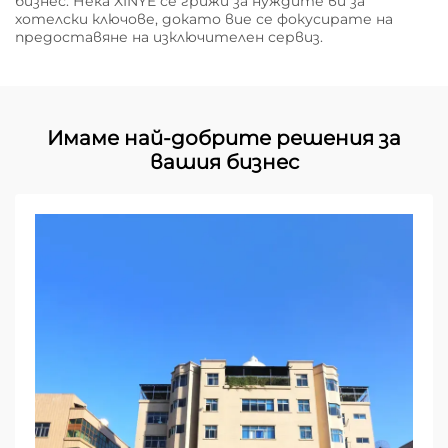
бизнес. Нека XINYE се грижи за нуждите ви за
хотелски ключове, докато вие се фокусирате на
предоставяне на изключителен сервиз.
Имаме най-добрите решения за
вашия бизнес