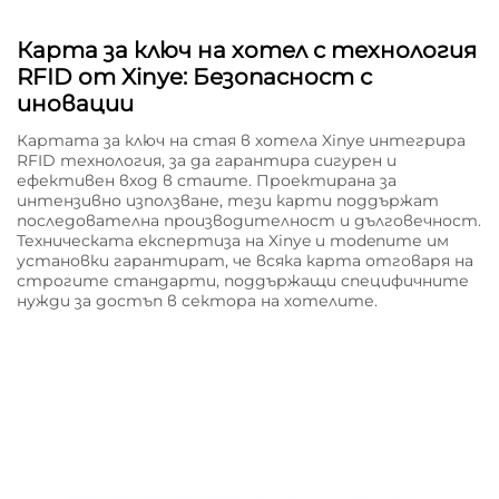
Карта за ключ на хотел с технология
RFID от Xinye: Безопасност с
иновации
Картата за ключ на стая в хотела Xinye интегрира
RFID технология, за да гарантира сигурен и
ефективен вход в стаите. Проектирана за
интензивно използване, тези карти поддържат
последователна производителност и дълговечност.
Техническата експертиза на Xinye и modenите им
установки гарантират, че всяка карта отговаря на
строгите стандарти, поддържащи специфичните
нужди за достъп в сектора на хотелите.