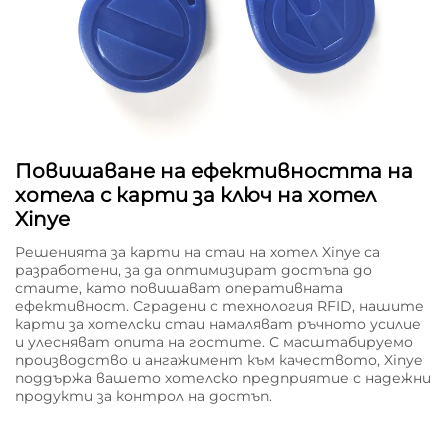
Повишаване на ефективността на
хотела с карти за ключ на хотел
Xinye
Решенията за карти на стаи на хотел Xinye са
разработени, за да оптимизират достъпа до
стаите, като повишават оперативната
ефективност. Сградени с технология RFID, нашите
карти за хотелски стаи намаляват ръчното усилие
и улесняват опита на гостите. С масштабируемо
производство и ангажимент към качеството, Xinye
поддържа вашето хотелско предприятие с надежни
продукти за контрол на достъп.