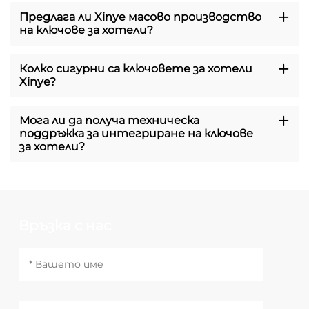
Предлага ли Xinye масово производство
на ключове за хотели?
Колко сигурни са ключовете за хотели
Xinye?
Мога ли да получа техническа
поддръжка за интегриране на ключове
за хотели?
Връзка с нас