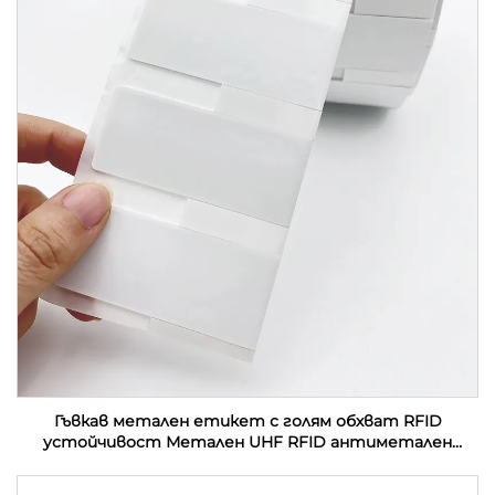
Гъвкав метален етикет с голям обхват RFID
устойчивост Метален UHF RFID антиметален
етикет етикет стикер