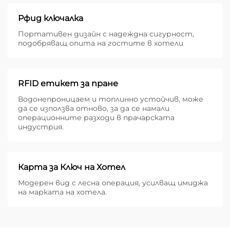
Рфид ключалка
Портативен дизайн с надеждна сигурност,
подобряващ опита на гостите в хотели
RFID етикет за пране
Водонепроницаем и топлинно устойчив, може
да се използва отново, за да се намали
операционните разходи в прачарската
индустрия.
Карта за Ключ на Хотел
Модерен вид с лесна операция, усилващ имиджа
на марката на хотела.