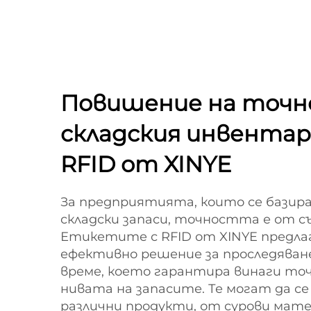
Повишение на точн
складския инвента
RFID от XINYE
За предприятията, които се базира
складски запаси, точността е от с
Етикетите с RFID от XINYE предла
ефективно решение за проследяване
време, което гарантира винаги то
нивата на запасите. Те могат да се
различни продукти, от сурови мат