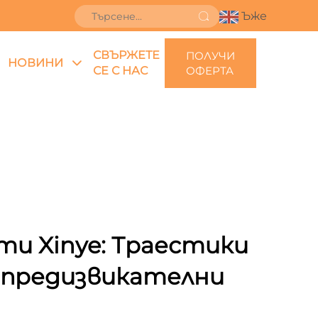
Ъже
СВЪРЖЕТЕ
ПОЛУЧИ
НОВИНИ
СЕ С НАС
ОФЕРТА
ти Xinye: Траестики
 предизвикателни