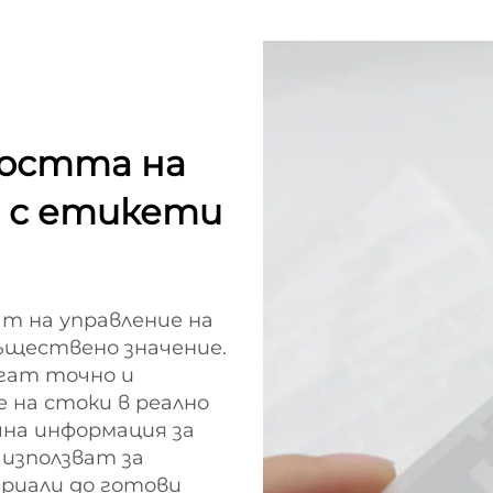
остта на
р с етикети
т на управление на
ъществено значение.
гат точно и
 на стоки в реално
чна информация за
 използват за
ериали до готови