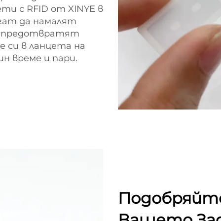
ти с RFID от XINYE в
гат да намалят
а предотвратят
 си в ланцета на
н време и пари.
Подобряйт
Вашето Зад