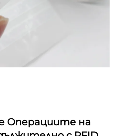
е Операциите на
ължително с RFID