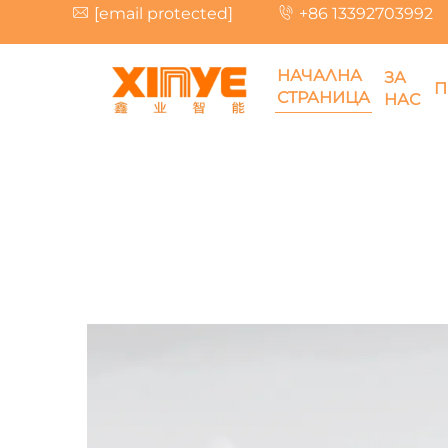
[email protected]
+86 13392703992
НАЧАЛНА
ЗА
П
СТРАНИЦА
НАС