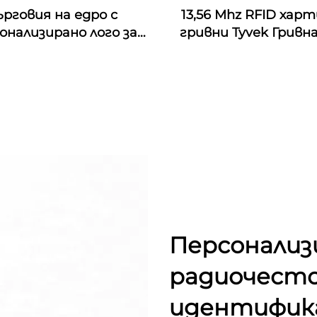
ърговия на едро с
13,56 Mhz RFID хар
онализирано лого за
гривни Tyvek Гривн
тивални платнени
хартия Tyvek
ети за китки с nfc
итие от плат с rfid
икет за музикален
фестивал
Персонализ
радиочест
идентифика