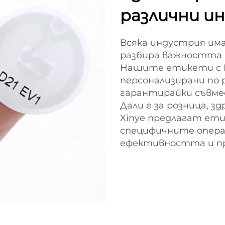
различни и
Всяка индустрия има 
разбира важността 
Нашите етикети с 
персонализирани по 
гарантирайки съвме
Дали е за розница, з
Xinye предлагат ети
специфичните опера
ефективността и п