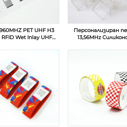
-960MHZ PET UHF H3
Персонализиран п
 RFID Wet Inlay UHF
13,56MHz Силикон
ер Етикет Етикет
детски проследяващ
Инкрустация
маншети
Персонализиран