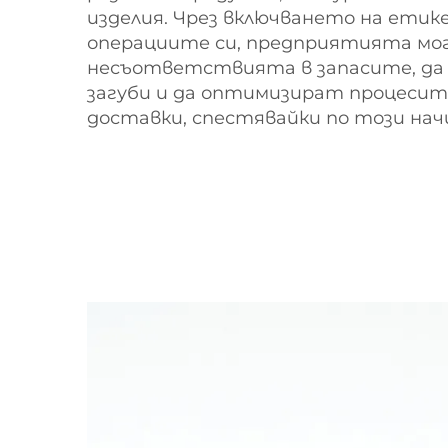
изделия. Чрез включването на етике
операциите си, предприятията мо
несъответствията в запасите, д
загуби и да оптимизират процесите
доставки, спестявайки по този начи