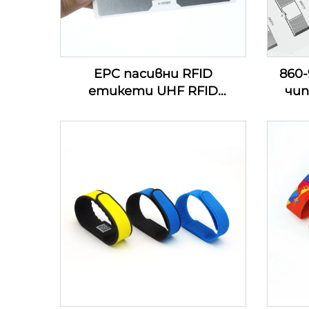
EPC пасивни RFID
860
етикети UHF RFID
чип
етикети за сигурност за
стик
управление на инвентара