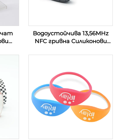
ечат
Водоустойчива 13,56MHz
ови
NFC гривна Силиконови
и RFID
гривни Пасивна Rfid гривна
за безкасово плащане