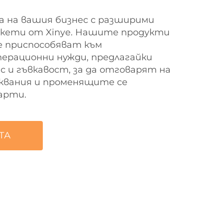
 на вашия бизнес с разширими
икети от Xinye. Нашите продукти
е приспособяват към
ерационни нужди, предлагайки
 и гъвкавост, за да отговарят на
квания и променящите се
арти.
ТА