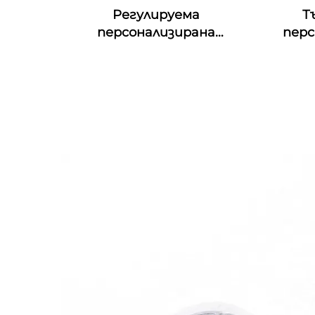
Регулируема
Т
персонализирана
перс
печатаща QR код гумена
фес
RFID гривна MIFARE Classic
манш
EV1 Силиконова RFID
съб
гривна
ет