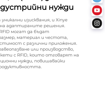
ндустрийни нужди
уникални изисквания, и Xinye
на адаптираните решения.
RFID могат да бъдат
размер, материал и честота,
стимост с различни приложения.
дравеопазване или производство,
кети с RFID, които отговарят на
ционни нужди, повишавайки
родуктивността.