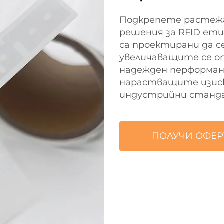
Подкрепете растежа
решения за RFID ет
са проектирани да с
увеличаващите се оп
надежден перформанс
нарастващите изис
индустрийни станд
ПОЛУЧИ ОФЕР