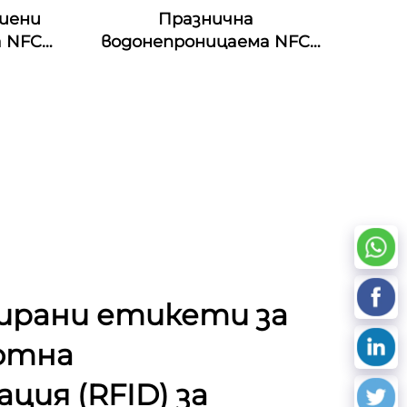
тиени
Празнична
а NFC
водонепроницаема NFC
силиконова браслетка
125khz Силиконова
ръкавичка Пасивен NFC
13.56mhz RFID резинен
запястник
ирани етикети за
отна
ция (RFID) за