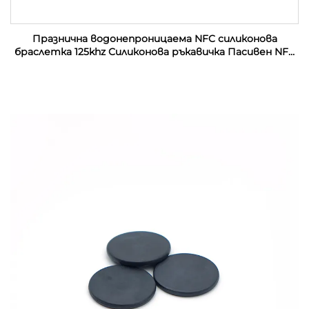
Празнична водонепроницаема NFC силиконова
браслетка 125khz Силиконова ръкавичка Пасивен NFC
13.56mhz RFID резинен запястник