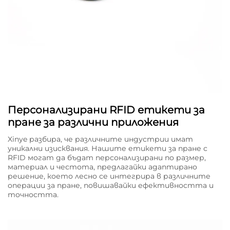
Персонализирани RFID етикети за
пране за различни приложения
Xinye разбира, че различните индустрии имат
уникални изисквания. Нашите етикети за пране с
RFID могат да бъдат персонализирани по размер,
материал и честота, предлагайки адаптирано
решение, което лесно се интегрира в различните
операции за пране, повишавайки ефективността и
точността.