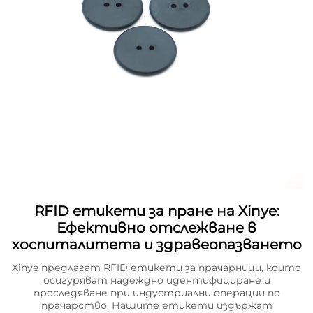
RFID етикети за пране на Xinye:
Ефективно отслежване в
хоспиталитета и здравеопазването
Xinye предлагат RFID етикети за прачарници, които
осигуряват надеждно идентифициране и
проследяване при индустриални операции по
прачарство. Нашите етикети издържат