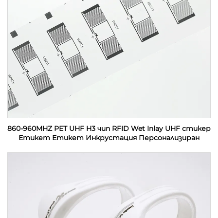
860-960MHZ PET UHF H3 чип RFID Wet Inlay UHF стикер
Етикет Етикет Инкрустация Персонализиран