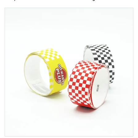
събитие от плат с rfid етикет за музикален
фестивал