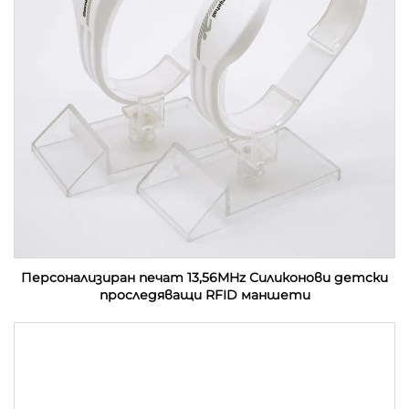
Персонализиран печат 13,56MHz Силиконови детски
проследяващи RFID маншети