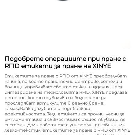
Подобрете операциите при пране с
RFID етикети за пране на XINYE
Етикетите за пране с RFID от XINYE преобразуват
начина, по който пранителни центрове, хотели и
болници управляват своите тъкани изделия. Чрез
интегриране на технологията RFID, XINYE предлага
решение, което позволява на бизнесите да
проследяват артикулите в реално време,
намалявайки загубите и подобряващ
ефективността. Тези етикети са прочни, лесни за
имплементация и съвместими с съществуващите
системи. Дали работите с униформи, ръкавици или
легло-текстил, етикетите за пране с RFID от XINYE