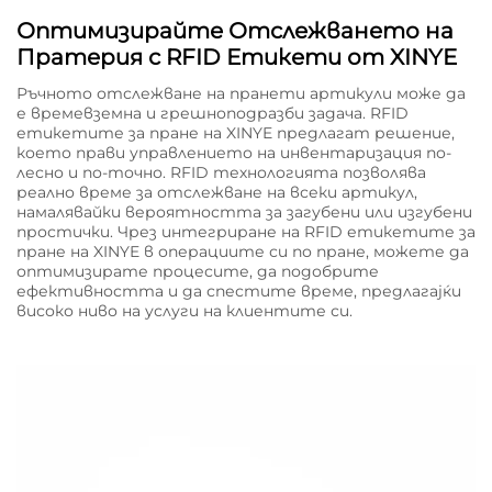
Оптимизирайте Отслежването на
Пратерия с RFID Етикети от XINYE
Ръчното отслежване на пранети артикули може да
е времевземна и грешноподразби задача. RFID
етикетите за пране на XINYE предлагат решение,
което прави управлението на инвентаризация по-
лесно и по-точно. RFID технологията позволява
реално време за отслежване на всеки артикул,
намалявайки вероятността за загубени или изгубени
простички. Чрез интегриране на RFID етикетите за
пране на XINYE в операциите си по пране, можете да
оптимизирате процесите, да подобрите
ефективността и да спестите време, предлагајќи
високо ниво на услуги на клиентите си.