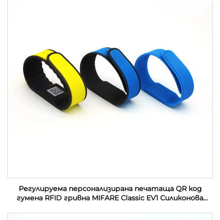
Регулируема персонализирана печатаща QR код
гумена RFID гривна MIFARE Classic EV1 Силиконова
RFID гривна