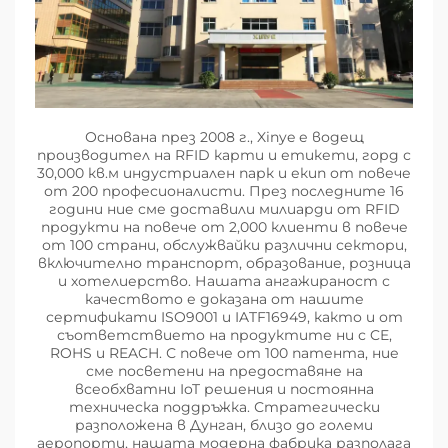
Основана през 2008 г., Xinye е водещ
производител на RFID карти и етикети, горд с
30,000 кв.м индустриален парк и екип от повече
от 200 професионалисти. През последните 16
години ние сме доставили милиарди от RFID
продукти на повече от 2,000 клиенти в повече
от 100 страни, обслужвайки различни сектори,
включително транспорт, образование, розница
и хотелиерство. Нашата ангажираност с
качеството е доказана от нашите
сертификати ISO9001 и IATF16949, както и от
съответствието на продуктите ни с CE,
ROHS и REACH. С повече от 100 патента, ние
сме посветени на предоставяне на
всеобхватни IoT решения и постоянна
техническа поддръжка. Стратегически
разположена в Дунган, близо до големи
аеропорти, нашата модерна фабрика разполага