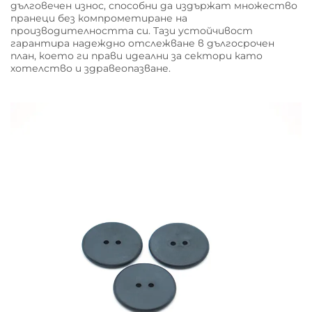
дълговечен износ, способни да издържат множество
пранеци без компрометиране на
производителността си. Тази устойчивост
гарантира надеждно отслежване в дългосрочен
план, което ги прави идеални за сектори като
хотелство и здравеопазване.