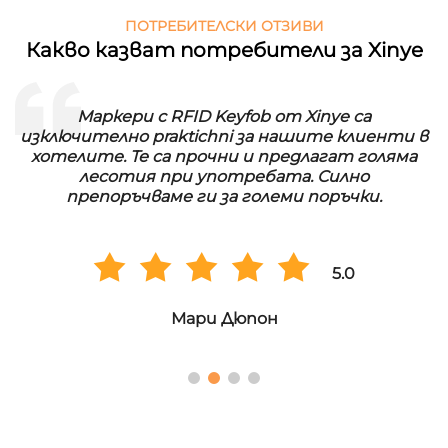
ПОТРЕБИТЕЛСКИ ОТЗИВИ
Какво казват потребители за Xinye
Маркери с RFID Keyfob от Xinye са
изключително praktichni за нашите клиенти в
хотелите. Те са прочни и предлагат голяма
лесотия при употребата. Силно
препоръчваме ги за големи поръчки.
5.0
Мари Дюпон