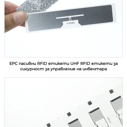
EPC пасивни RFID етикети UHF RFID етикети за
сигурност за управление на инвентара