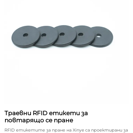
Траевни RFID етикети за
повтарящо се пране
RFID етикетите за пране на Xinye са проектирани за