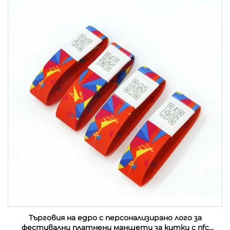
Търговия на едро с персонализирано лого за
фестивални платнени маншети за китки с nfc