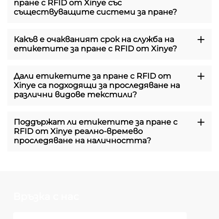
пране с RFID от Xinye със
съществуващите системи за пране?
Какъв е очакваният срок на служба на
етикетите за пране с RFID от Xinye?
Дали етикетите за пране с RFID от
Xinye са подходящи за проследяване на
различни видове текстили?
Поддържат ли етикетите за пране с
RFID от Xinye реално-времево
проследяване на наличността?
Връзка с нас