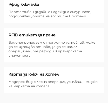
Рфид ключалка
Портативен дизайн с надеждна сигурност,
подобряващ опита на гостите в хотели
RFID етикет за пране
Водонепроницаем и топлинно устойчив, може
да се използва отново, за да се намали
операционните разходи в прачарската
индустрия.
Карта за Ключ на Хотел
Модерен вид с лесна операция, усилващ имиджа
на марката на хотела.