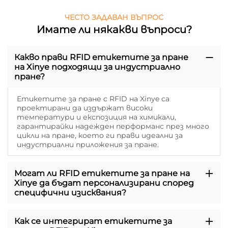
ЧЕСТО ЗАДАВАН ВЪПРОС
Имате ли някакви въпроси?
Какво прави RFID етикетите за пране
на Xinye подходящи за индустриално
пране?
Етикетите за пране с RFID на Xinye са
проектирани да издържат високи
температури и експозиция на химикали,
гарантирайки надежден перформанс през много
цикли на пране, което ги прави идеални за
индустриални приложения за пране.
Могат ли RFID етикетите за пране на
Xinye да бъдат персонализирани според
специфични изисквания?
Как се интегрират етикетите за