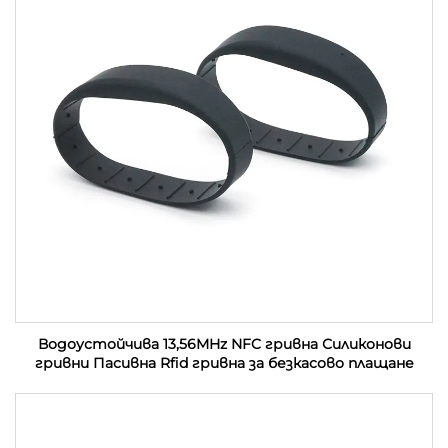
Водоустойчива 13,56MHz NFC гривна Силиконови
гривни Пасивна Rfid гривна за безкасово плащане