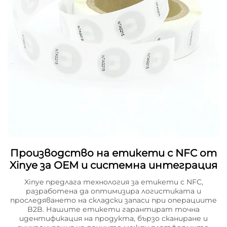
Производство на етикети с NFC от
Xinye за ОЕМ и системна интеграция
Xinye предлага технология за етикети с NFC,
разработена да оптимизира логистиката и
проследяването на складски запаси при операциите
B2B. Нашите етикети гарантират точна
идентификация на продукта, бързо сканиране и