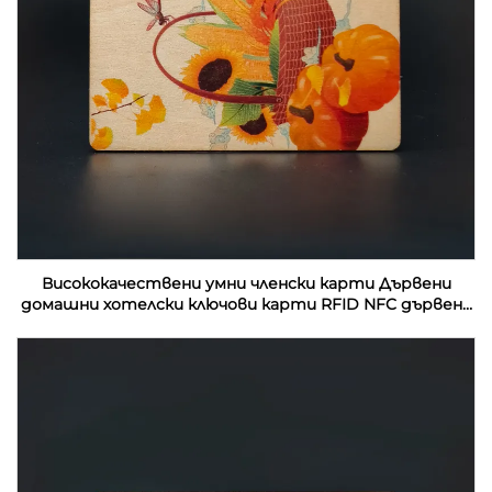
Висококачествени умни членски карти Дървени
домашни хотелски ключови карти RFID NFC дървени
визитки