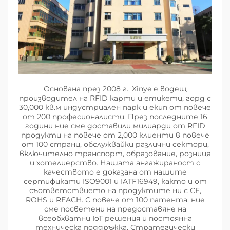
Основана през 2008 г., Xinye е водещ
производител на RFID карти и етикети, горд с
30,000 кв.м индустриален парк и екип от повече
от 200 професионалисти. През последните 16
години ние сме доставили милиарди от RFID
продукти на повече от 2,000 клиенти в повече
от 100 страни, обслужвайки различни сектори,
включително транспорт, образование, розница
и хотелиерство. Нашата ангажираност с
качеството е доказана от нашите
сертификати ISO9001 и IATF16949, както и от
съответствието на продуктите ни с CE,
ROHS и REACH. С повече от 100 патента, ние
сме посветени на предоставяне на
всеобхватни IoT решения и постоянна
техническа поддръжка. Стратегически