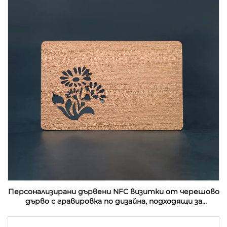
Персонализирани дървени NFC визитки от черешово
дърво с гравировка по дизайна, подходящи за
подаръци с RFID технология