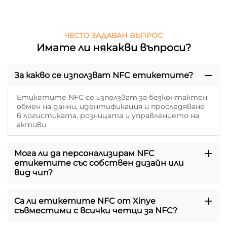
ЧЕСТО ЗАДАВАН ВЪПРОС
Имате ли някакви въпроси?
За какво се използват NFC етикетите?
Етикетите NFC се използват за безконтактен
обмен на данни, идентификация и проследяване
в логистиката, розницата и управлението на
активи.
Мога ли да персонализирам NFC
етикетите със собствен дизайн или
вид чип?
Са ли етикетите NFC от Xinye
съвместими с всички четци за NFC?