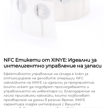
NFC Етикети от XINYE: Идеални за
интелигентно управление на запаси
Ефективното управление на склада е ключ за
оптимизиране на деловите операции. NFC
наклейките на XINYE са идеални за предприятия,
които искат да подобрят проследяването и
управлението на инвентаря си. Благодарение на
лесно приложими наклейки, които позволяват
прехвърляне на данни в реално време, XINYE
гарантира гладка интеграция с вашите