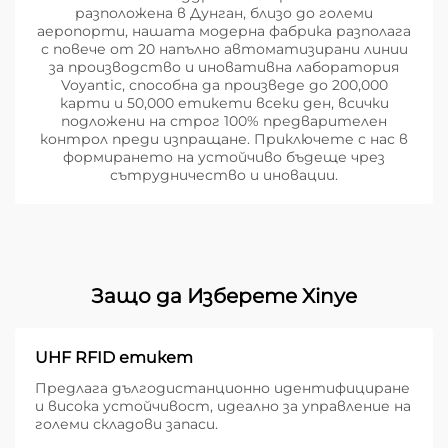
разположена в Дунган, близо до големи
аеропорти, нашата модерна фабрика разполага
с повече от 20 напълно автоматизирани линии
за производство и иновативна лаборатория
Voyantic, способна да произведе до 200,000
карти и 50,000 етикети всеки ден, всички
подложени на строг 100% предварителен
контрол преди изпращане. Приключете с нас в
формирането на устойчиво бъдеще чрез
сътрудничество и иновации.
Защо да Изберете Xinye
UHF RFID етикет
Предлага дългодистанционно идентифициране
и висока устойчивост, идеално за управление на
големи складови запаси.