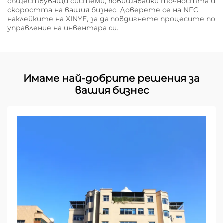
съществуващи системи, повишавайки точността и
скоростта на вашия бизнес. Доверете се на NFC
наклейките на XINYE, за да повдигнете процесите по
управление на инвентара си.
Имаме най-добрите решения за
вашия бизнес