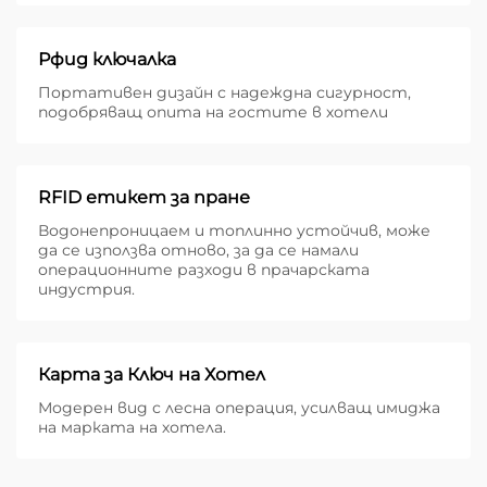
Рфид ключалка
Портативен дизайн с надеждна сигурност,
подобряващ опита на гостите в хотели
RFID етикет за пране
Водонепроницаем и топлинно устойчив, може
да се използва отново, за да се намали
операционните разходи в прачарската
индустрия.
Карта за Ключ на Хотел
Модерен вид с лесна операция, усилващ имиджа
на марката на хотела.