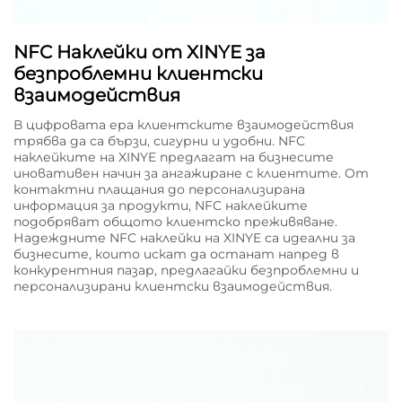
NFC Наклейки от XINYE за
безпроблемни клиентски
взаимодействия
В цифровата ера клиентските взаимодействия
трябва да са бързи, сигурни и удобни. NFC
наклейките на XINYE предлагат на бизнесите
иновативен начин за ангажиране с клиентите. От
контактни плащания до персонализирана
информация за продукти, NFC наклейките
подобряват общото клиентско преживяване.
Надеждните NFC наклейки на XINYE са идеални за
бизнесите, които искат да останат напред в
конкурентния пазар, предлагайки безпроблемни и
персонализирани клиентски взаимодействия.