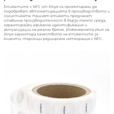
Етикетите с NFC от Xinye са проектирани да
подобряват автоматизацията в производството и
логистиката. Нашият етикети предлагат
стабилна производителност в бързо темпо среда,
гарантирайки ефикасна идентификация и
актуализации на реално време. Инженерната екип на
Xinye гарантира качеството на етикетите за
клиенти, търсещи разширима интеграция с NFC.