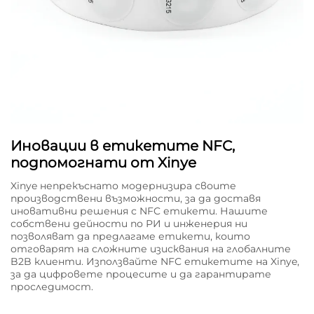
Иновации в етикетите NFC,
подпомогнати от Xinye
Xinye непрекъснато модернизира своите
производствени възможности, за да доставя
иновативни решения с NFC етикети. Нашите
собствени дейности по РИ и инженерия ни
позволяват да предлагаме етикети, които
отговарят на сложните изисквания на глобалните
B2B клиенти. Използвайте NFC етикетите на Xinye,
за да цифровете процесите и да гарантирате
проследимост.