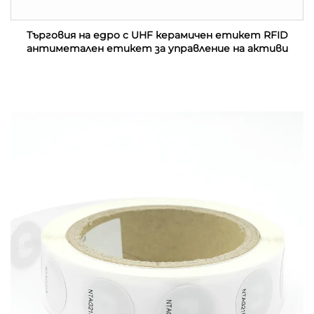
Търговия на едро с UHF керамичен етикет RFID
антиметален етикет за управление на активи