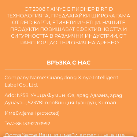
ОТ 2008 Г. XINYE Е ПИОНЕР В RFID
ТЕХНОЛОГИЯТА, ПРЕДЛАГАЙКИ ШИРОКА ГАМА
ОТ RFID КАРТИ, ЕТИКЕТИ И ЧЕТЦИ. НАШИТЕ
ПРОДУКТИ ПОВИШАВАТ ЕФЕКТИВНОСТТА И
СИГУРНОСТТА В РАЗЛИЧНИ ИНДУСТРИИ, ОТ
ТРАНСПОРТ ДО ТЪРГОВИЯ НА ДРЕБНО.
ВРЪЗКА С НАС
Company Name: Guangdong Xinye Intelligent
Label Co., Ltd.
Add: №58, Улица Фумин Юг, град Даланг, град
Дунгуан, 523781 провинция Гуандун, Китай.
Имейл:
[email protected]
Тел:
+86 13392703992
Оставете вашия имейл адрес и ние ще