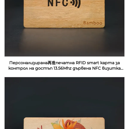
Персонализирана再造печатна RFID smart карта за
контрол на достъп 13.56Mhz дървена NFC визитка
празни за лазерна гравировка