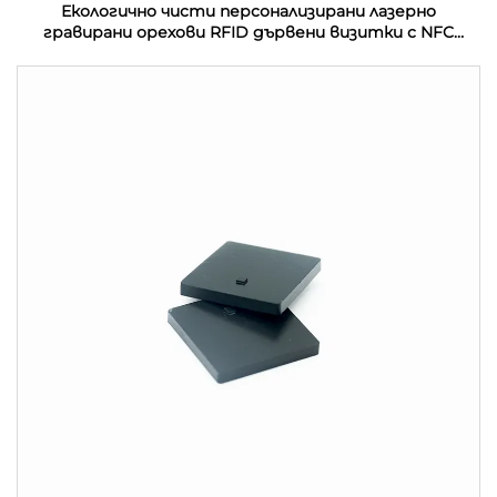
Екологично чисти персонализирани лазерно
гравирани орехови RFID дървени визитки с NFC
интерфейс и водонепроницаемост на честота
13.56MHz