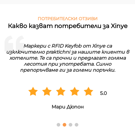
ПОТРЕБИТЕЛСКИ ОТЗИВИ
Какво казват потребители за Xinye
Маркери с RFID Keyfob от Xinye са
изключително praktichni за нашите клиенти в
хотелите. Те са прочни и предлагат голяма
лесотия при употребата. Силно
препоръчваме ги за големи поръчки.
5.0
Мари Дюпон