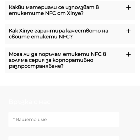
Какви материали се използват в
етикетите NFC от Xinye?
Как Xinye гарантира качеството на
своите етикети NFC?
Мога ли да поръчам етикети NFC в
голяма серия за корпоративно
разпространяване?
Връзка с нас