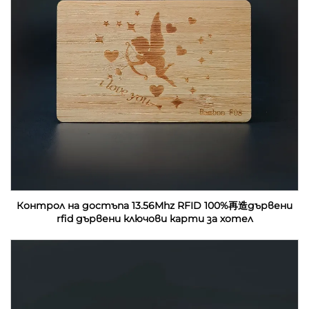
Контрол на достъпа 13.56Mhz RFID 100%再造дървени
rfid дървени ключови карти за хотел