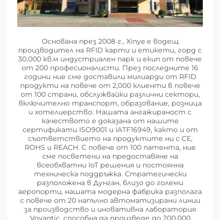
Основана през 2008 г., Xinye е водещ
производител на RFID карти и етикети, горд с
30,000 кв.м индустриален парк и екип от повече
от 200 професионалисти. През последните 16
години ние сме доставили милиарди от RFID
продукти на повече от 2,000 клиенти в повече
от 100 страни, обслужвайки различни сектори,
включително транспорт, образование, розница
и хотелиерство. Нашата ангажираност с
качеството е доказана от нашите
сертификати ISO9001 и IATF16949, както и от
съответствието на продуктите ни с CE,
ROHS и REACH. С повече от 100 патента, ние
сме посветени на предоставяне на
всеобхватни IoT решения и постоянна
техническа поддръжка. Стратегически
разположена в Дунган, близо до големи
аеропорти, нашата модерна фабрика разполага
с повече от 20 напълно автоматизирани линии
за производство и иновативна лаборатория
Voyantic, способна да произведе до 200,000