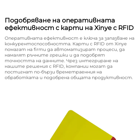
Подобряване на оперативната
ефективност с карти на Xinye с RFID
Оперативната ефективност е ключа за запазване на
конкурентоспособността. Карти с RFID от Xinye
помагат на firmи да автоматизират процеси, да
намалят ръчните грешки и да подобрят
точността на данните. Чрез интегриране на
нашите решения с RFID, компании могат да
постигнат по-бързи времетраенния на
обработката и подобрена общата продуктивност.