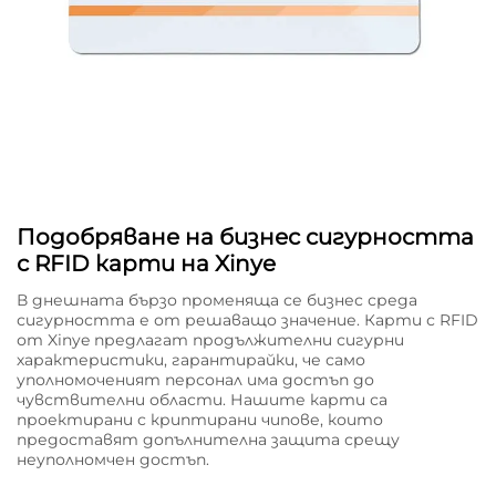
Подобряване на бизнес сигурността
с RFID карти на Xinye
В днешната бързо променяща се бизнес среда
сигурността е от решаващо значение. Карти с RFID
от Xinye предлагат продължителни сигурни
характеристики, гарантирайки, че само
уполномоченият персонал има достъп до
чувствителни области. Нашите карти са
проектирани с криптирани чипове, които
предоставят допълнителна защита срещу
неуполномчен достъп.