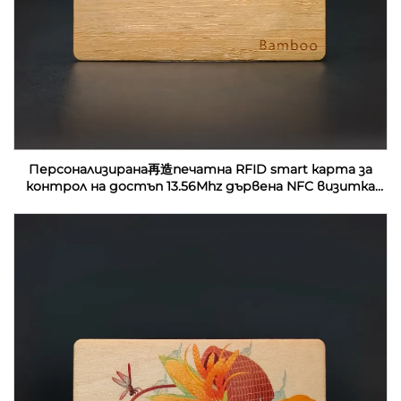
Персонализирана再造печатна RFID smart карта за
контрол на достъп 13.56Mhz дървена NFC визитка
празни за лазерна гравировка