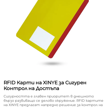
RFID Карти на XINYE за Сигурен
Контрол на Достъпа
Сигурността е главен приоритет в днешното
бързо развиващо се делово окружение. RFID картите
на XINYE предлагат напредно решение за контрол на