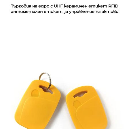
Търговия на едро с UHF керамичен етикет RFID
антиметален етикет за управление на активи