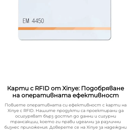
Карти с RFID от Xinye: Подобряване
на оперативната ефективност
Повиете оперативната си ефективност с карти на
Xinye с RFID. Нашите продукти са проектирани да
осигуряват бърз достъп до данни и сигурни
трансакции, което ги прави идеални за различни
бизнес приложения. Доверете се на Xinye за надеждни