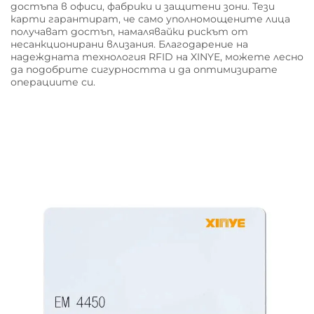
достъпа в офиси, фабрики и защитени зони. Тези
карти гарантират, че само уполномощените лица
получават достъп, намалявайки рискът от
несанкционирани влизания. Благодарение на
надеждната технология RFID на XINYE, можете лесно
да подобрите сигурността и да оптимизирате
операциите си.