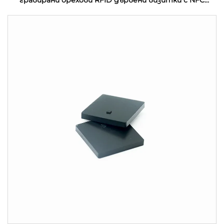
гравирани орехови RFID дървени визитки с NFC
интерфейс и водонепроницаемост на честота
13.56MHz