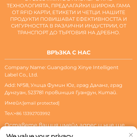
ТЕХНОЛОГИЯТА, ПРЕДЛАГАЙКИ ШИРОКА ГАМА
ОТ RFID КАРТИ, ЕТИКЕТИ И ЧЕТЦИ. НАШИТЕ
ПРОДУКТИ ПОВИШАВАТ ЕФЕКТИВНОСТТА И
СИГУРНОСТТА В РАЗЛИЧНИ ИНДУСТРИИ, ОТ
ТРАНСПОРТ ДО ТЪРГОВИЯ НА ДРЕБНО.
ВРЪЗКА С НАС
Company Name: Guangdong Xinye Intelligent
Label Co., Ltd.
Add: №58, Улица Фумин Юг, град Даланг, град
Дунгуан, 523781 провинция Гуандун, Китай.
Имейл:
[email protected]
Тел:
+86 13392703992
Оставете вашия имейл адрес и ние ще
се свържем с вас
We value your privacy