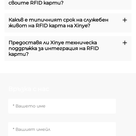
своите RFID карти?
Какъв е типичният срок на служебен
живот на RFID карта на Xinye?
Предоставя ли Xinye техническа
поддръжка за интеграция на RFID
карти?
Връзка с нас