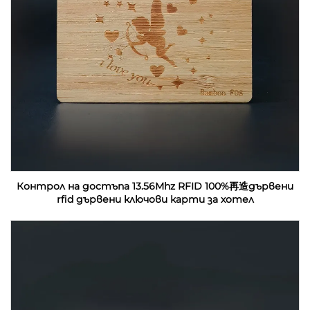
Контрол на достъпа 13.56Mhz RFID 100%再造дървени
rfid дървени ключови карти за хотел