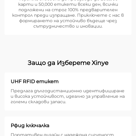
карти и 50,000 етикети всеки ден, всички
подложени на строг 100% предварителен
контрол преди изпращане. Приключете с нас в
формирането на устойчиво бъдеще чрез
сътрудничество и иновации.
Защо да Изберете Xinye
UHF RFID етикет
Предлага дългодистанционно идентифициране
и висока устойчивост, идеално за управление на
големи складови запаси.
Рфид ключалка
Портативен дизайн с надеждна сигурност,