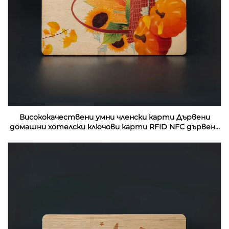
Висококачествени умни членски карти Дървени
домашни хотелски ключови карти RFID NFC дървени
визитки