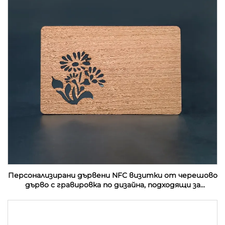
Персонализирани дървени NFC визитки от черешово
дърво с гравировка по дизайна, подходящи за
подаръци с RFID технология