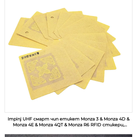
Impinj UHF смарт чип етикет Monza 3 & Monza 4D &
Monza 4E & Monza 4QT & Monza R6 RFID стикери,
персонализирани за индустриален мониторинг