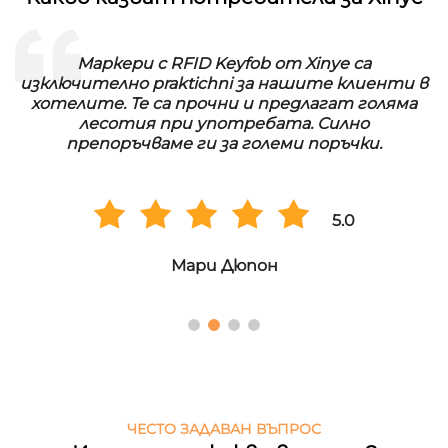
Маркери с RFID Keyfob от Xinye са
изключително praktichni за нашите клиенти в
хотелите. Те са прочни и предлагат голяма
лесотия при употребата. Силно
препоръчваме ги за големи поръчки.
5.0
Мари Дюпон
ЧЕСТО ЗАДАВАН ВЪПРОС