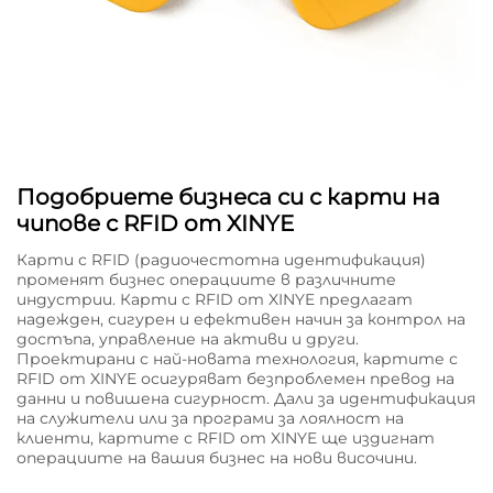
Подобриете бизнеса си с карти на
чипове с RFID от XINYE
Карти с RFID (радиочестотна идентификация)
променят бизнес операциите в различните
индустрии. Карти с RFID от XINYE предлагат
надежден, сигурен и ефективен начин за контрол на
достъпа, управление на активи и други.
Проектирани с най-новата технология, картите с
RFID от XINYE осигуряват безпроблемен превод на
данни и повишена сигурност. Дали за идентификация
на служители или за програми за лоялност на
клиенти, картите с RFID от XINYE ще издигнат
операциите на вашия бизнес на нови височини.