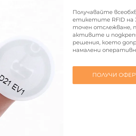
Получавайте всеобх
етикетите RFID на 
точен отслежване, 
активите и подкреп
решения, което доп
намалени оперативни
ПОЛУЧИ ОФЕР