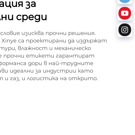
ция за
ни среди
ловия изисква прочни решения.
Xinye са проектирани да издържат
ури, влажност и механическо
е прочни етикети гарантират
форманса дори в най-трудните
рави идеални за индустрии като
и газ, и логистика на открито.