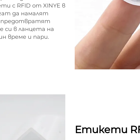
ти с RFID от XINYE в
гат да намалят
а предотвратят
 си в ланцета на
н време и пари.
Етикети RF