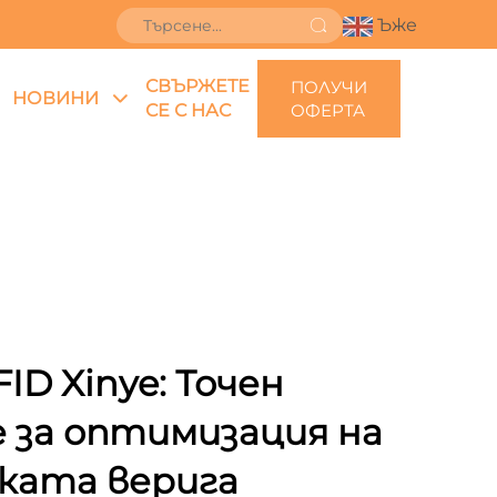
Ъже
СВЪРЖЕТЕ
ПОЛУЧИ
НОВИНИ
СЕ С НАС
ОФЕРТА
D Xinye: Точен
 за оптимизация на
ката верига