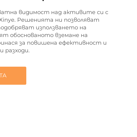
ватна видимост над активите си с
Xinye. Решенията ни позволяват
подобряват използването на
ят обоснованото вземане на
ринася за повишена ефективност и
 разходи.
ТА