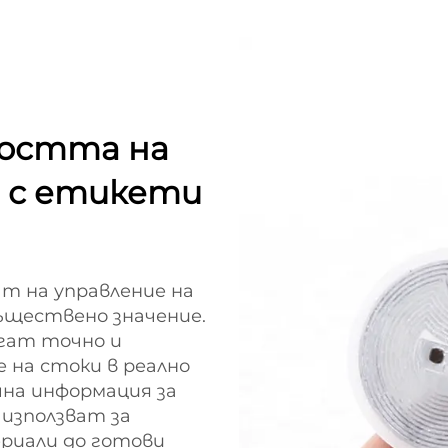
остта на
р с етикети
т на управление на
ъществено значение.
гат точно и
 на стоки в реално
чна информация за
 използват за
ериали до готови