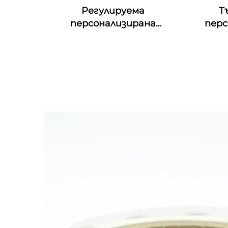
Регулируема
Т
персонализирана
перс
печатаща QR код гумена
фес
RFID гривна MIFARE Classic
манш
EV1 Силиконова RFID
съб
гривна
ет