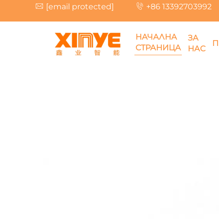
[email protected]
+86 13392703992
НАЧАЛНА
ЗА
П
СТРАНИЦА
НАС