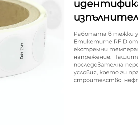
идентифика
изпълнител
Работата в тежки ус
Етикетите RFID от 
екстремни температ
напрежение. Нашит
последователна пер
условия, което ги п
строителство, нефт 