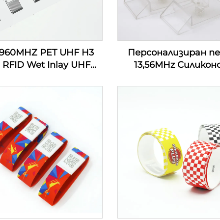
-960MHZ PET UHF H3
Персонализиран п
 RFID Wet Inlay UHF
13,56MHz Силикон
ер Етикет Етикет
детски проследяващ
Инкрустация
маншети
Персонализиран