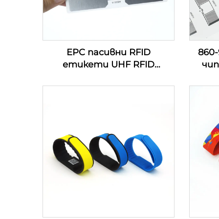
EPC пасивни RFID
860
етикети UHF RFID
чип
етикети за сигурност за
стик
управление на инвентара