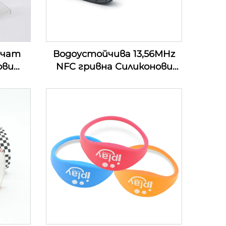
ечат
Водоустойчива 13,56MHz
ови
NFC гривна Силиконови
и RFID
гривни Пасивна Rfid гривна
за безкасово плащане