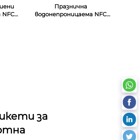
тиени
Празнична
а NFC
водонепроницаема NFC
силиконова браслетка
125khz Силиконова
ръкавичка Пасивен NFC
13.56mhz RFID резинен
запястник
икети за
отна