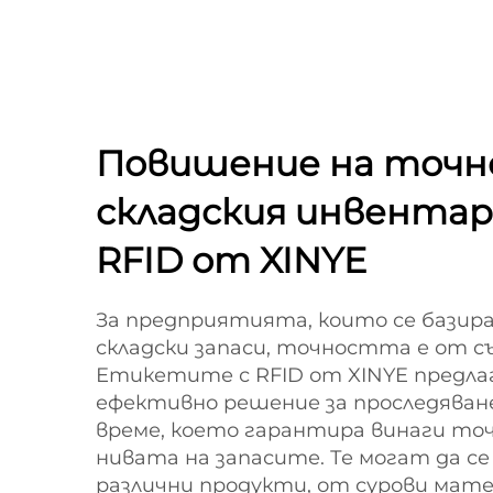
Повишение на точн
складския инвента
RFID от XINYE
За предприятията, които се базира
складски запаси, точността е от с
Етикетите с RFID от XINYE предла
ефективно решение за проследяване
време, което гарантира винаги то
нивата на запасите. Те могат да се
различни продукти, от сурови мат