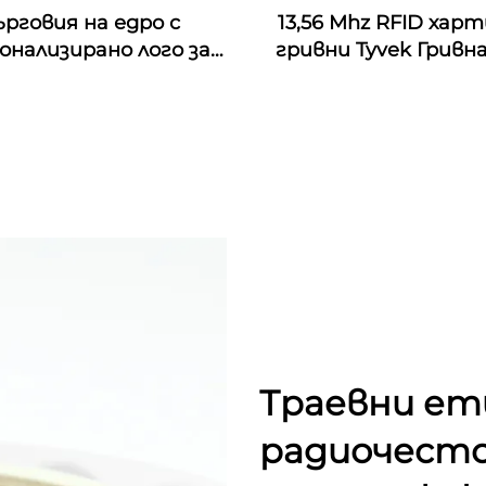
ърговия на едро с
13,56 Mhz RFID хар
онализирано лого за
гривни Tyvek Гривн
тивални платнени
хартия Tyvek
ети за китки с nfc
итие от плат с rfid
икет за музикален
фестивал
Траевни ет
радиочест