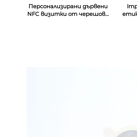
Персонализирани дървени
Imp
NFC визитки от черешово
етик
дърво с гравировка по
4D & 
дизайна, подходящи за
& Mo
подаръци с RFID
пе
технология