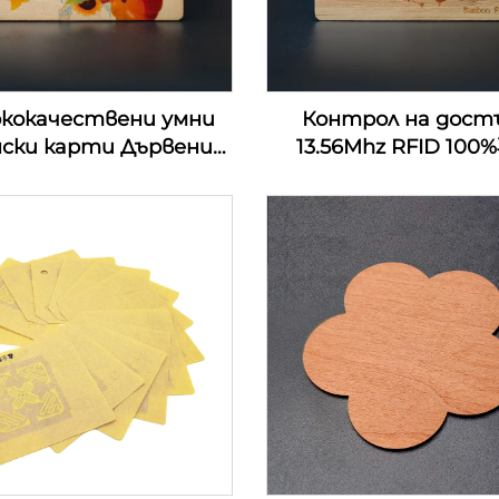
ококачествени умни
Контрол на дост
нски карти Дървени
13.56Mhz RFID 10
омашни хотелски
дървени rfid дърв
ови карти RFID NFC
ключови карти за 
ървени визитки