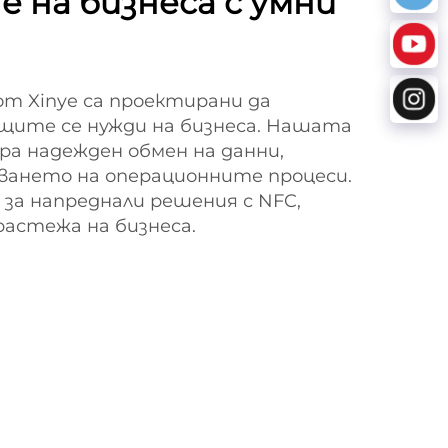
 на бизнеса с умни
т Xinye са проектирани да
ите се нужди на бизнеса. Нашата
а надежден обмен на данни,
ването на операционните процеси.
 за напреднали решения с NFC,
астежа на бизнеса.