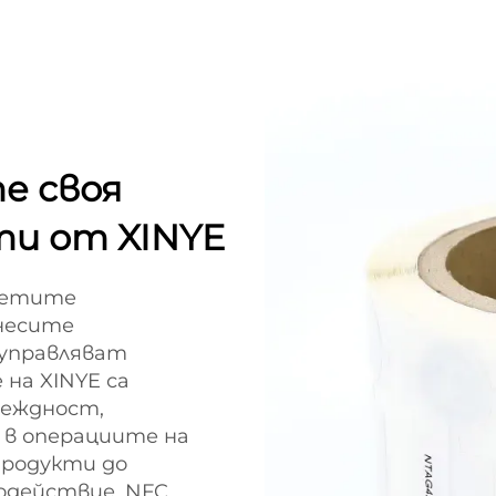
е своя
ти от XINYE
икетите
знесите
 управляват
на XINYE са
деждност,
 в операциите на
продукти до
одействие, NFC