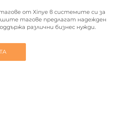
агове от Xinye в системите си за
Нашите тагове предлагат надежден
оддържа различни бизнес нужди.
ТА