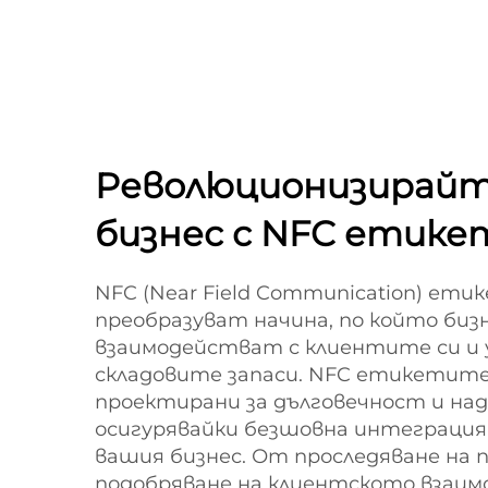
Революционизирайт
бизнес с NFC етике
NFC (Near Field Communication) ет
преобразуват начина, по който би
взаимодействат с клиентите си и
складовите запаси. NFC етикетите 
проектирани за дълговечност и на
осигурявайки безшовна интеграция
вашия бизнес. От проследяване на 
подобряване на клиентското взаим