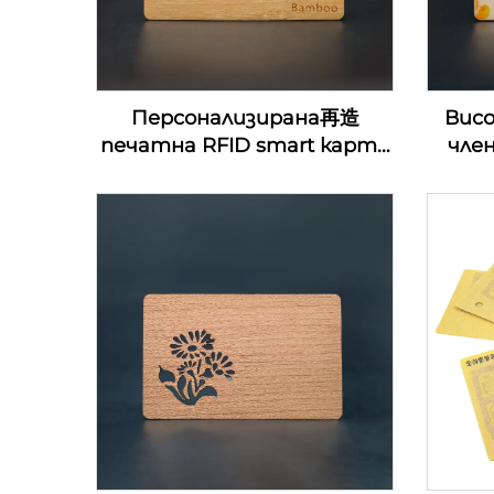
Персонализирана再造
Вис
печатна RFID smart карта
чле
за контрол на достъп
д
13.56Mhz дървена NFC
ключ
визитка празни за лазерна
д
гравировка