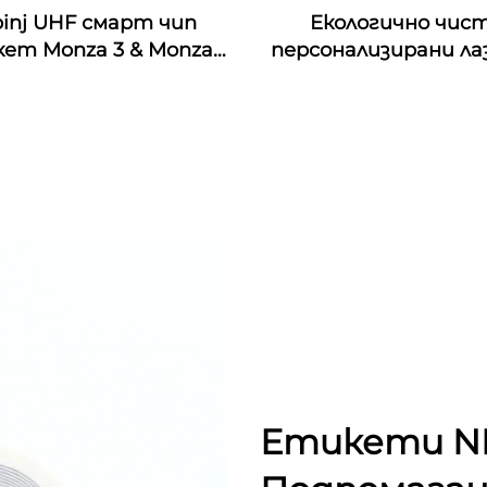
inj UHF смарт чип
Екологично чис
ет Monza 3 & Monza
персонализирани ла
Monza 4E & Monza 4QT
гравирани орехови
nza R6 RFID стикери,
дървени визитки с
рсонализирани за
интерфейс и
индустриален
водонепроницаемо
мониторинг
честота 13.56M
Етикети NF