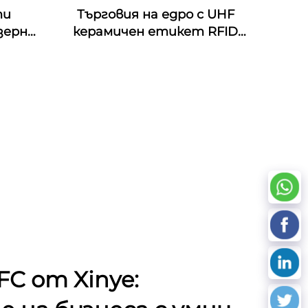
ти
Търговия на едро с UHF
зерно
керамичен етикет RFID
 RFID
антиметален етикет за
 NFC
управление на активи
ст на
Hz
C от Xinye: