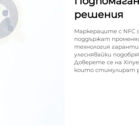
Подпомагане
решения
Маркераците с NFC о
поддържат променящ
технология гарантир
улеснявайки подобря
Доверете се на Xinye
които стимулират р