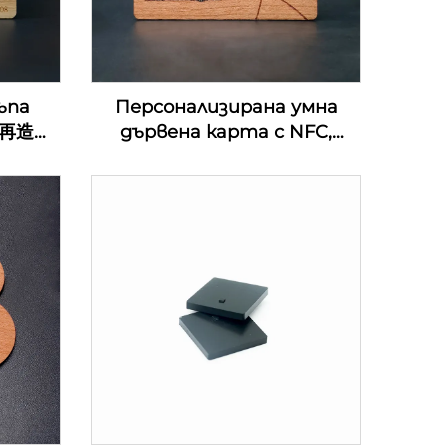
ъпа
Персонализирана умна
0%再造
дървена карта с NFC,
ени
екологична MIFARE DESFire
хотел
EV1 4K дървена карта