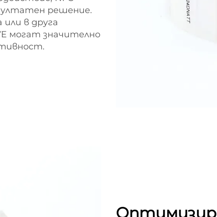
зултатен решение.
 или в друга
YE могат значително
ктивност.
Оптимизир