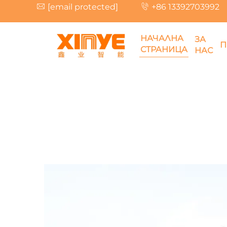
[email protected]
+86 13392703992
НАЧАЛНА
ЗА
П
СТРАНИЦА
НАС