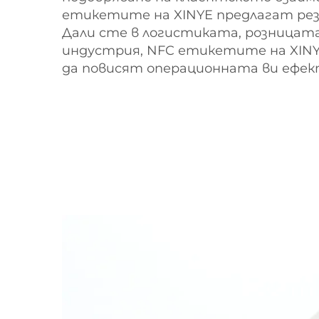
етикетите на XINYE предлагат ре
Дали сте в логистиката, розницата
индустрия, NFC етикетите на XIN
да повисят операционната ви ефе