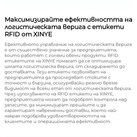
Максимизирайте ефективността на
логистическата верига с етикети
RFID от XINYE
Ефективното управление на логистическата верига
е от съществено значение за предприятията,
които работят с голями обеми продукти. RFID
етикетите на XINYE помагат да се оптимизира
цялата логистическа верига, от складирането до
доставката. Тези етикети позволяват на
предприятията да проследяват стоките с
точност и бързина, осигурявайки реално време
видимост на всеки етап от логистическата верига.
Чрез използването на RFID етикети на XINYE,
предприятията могат да подобрят контрола над
запасите, да минимизират грешките и да
гарантират навременни доставки, което най-
накрая подобрява удовлетвореността на
клиентите и операционната ефективност.