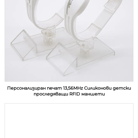
Персонализиран печат 13,56MHz Силиконови детски
проследяващи RFID маншети