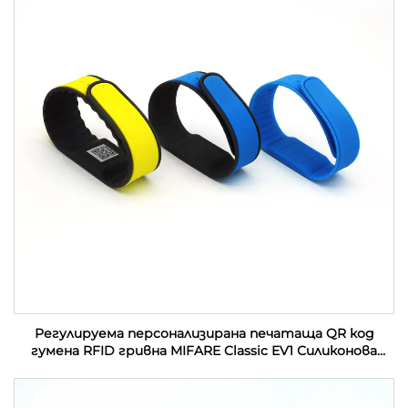
Регулируема персонализирана печатаща QR код
гумена RFID гривна MIFARE Classic EV1 Силиконова
RFID гривна