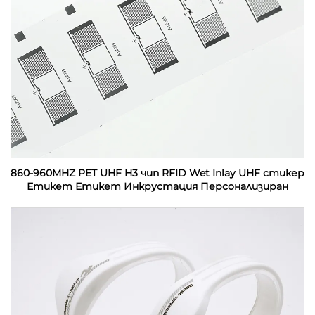
860-960MHZ PET UHF H3 чип RFID Wet Inlay UHF стикер
Етикет Етикет Инкрустация Персонализиран