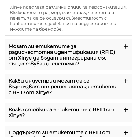
Xinye предлага различни опции за персонализация,
включително размер, материал, честота и
печат, за да се осигури съвместимост с
конкретните изисквания на индустриите и
нуждите за брендове.
Могат ли етикетите за
радиочестотна идентификация (RFID)
от Xinye да бъдат интегрирани със
съществуващи системи?
Какви индустрии могат да се
възползват от решенията за етикети
с RFID от Xinye?
Колко стойки са етикетите с RFID от
Xinye?
Поддържат ли етикетите с RFID от