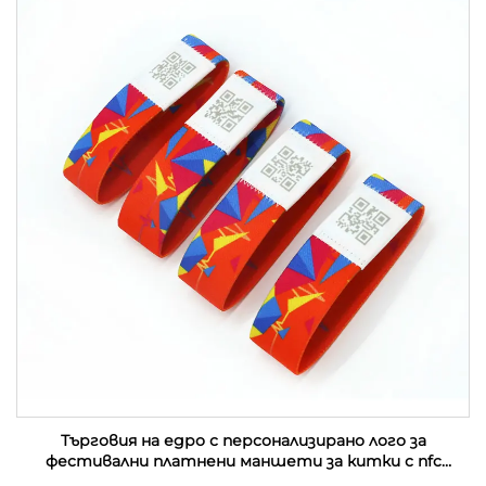
Търговия на едро с персонализирано лого за
фестивални платнени маншети за китки с nfc
събитие от плат с rfid етикет за музикален