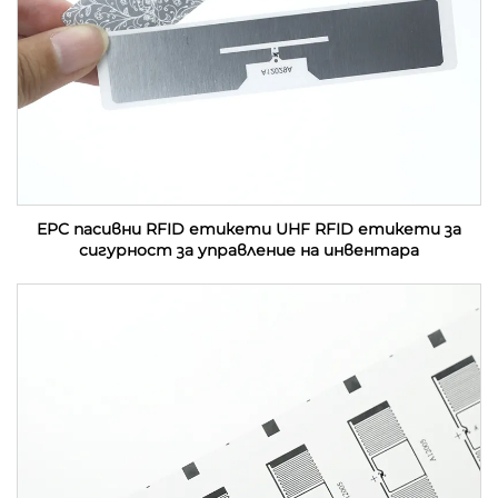
EPC пасивни RFID етикети UHF RFID етикети за
сигурност за управление на инвентара