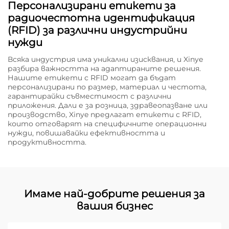
Персонализирани етикети за
радиочестотна идентификация
(RFID) за различни индустрийни
нужди
Всяка индустрия има уникални изисквания, и Xinye
разбира важността на адаптираните решения.
Нашите етикети с RFID могат да бъдат
персонализирани по размер, материал и честота,
гарантирайки съвместимост с различни
приложения. Дали е за розница, здравеопазване или
производство, Xinye предлагат етикети с RFID,
които отговарят на специфичните операционни
нужди, повишавайки ефективността и
продуктивността.
Имаме най-добрите решения за
вашия бизнес