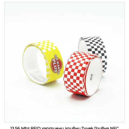
фестивал
13,56 Mhz RFID хартиени гривни Tyvek Гривна NFC