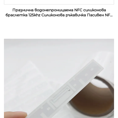
Празнична водонепроницаема NFC силиконова
браслетка 125khz Силиконова ръкавичка Пасивен NFC
13.56mhz RFID резинен запястник