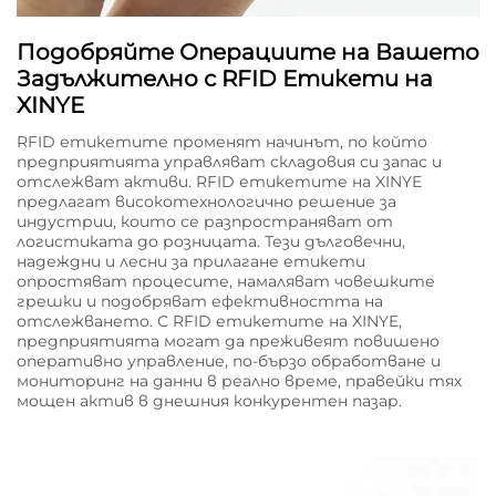
Подобряйте Операциите на Вашето
Задължително с RFID Етикети на
XINYE
RFID етикетите променят начинът, по който
предприятията управляват складовия си запас и
отслежват активи. RFID етикетите на XINYE
предлагат високотехнологично решение за
индустрии, които се разпространяват от
логистиката до розницата. Тези дълговечни,
надеждни и лесни за прилагане етикети
опростяват процесите, намаляват човешките
грешки и подобряват ефективността на
отслежването. С RFID етикетите на XINYE,
предприятията могат да преживеят повишено
оперативно управление, по-бързо обработване и
мониторинг на данни в реално време, правейки тях
мощен актив в днешния конкурентен пазар.