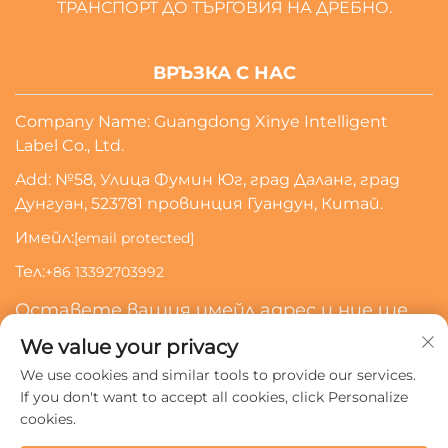
ТРАНСПОРТ ДО ТЪРГОВИЯ НА ДРЕБНО.
ВРЪЗКА С НАС
Company Name: Guangdong Xinye Intelligent
Label Co., Ltd.
Add: №58, Улица Фумин Юг, град Даланг, град
Дунгуан, 523781 провинция Гуандун, Китай.
Имейл:
[email protected]
Тел:
+86 13392703992
Оставете вашия имейл адрес и ние ще
се свържем с вас
We value your privacy
We use cookies and similar tools to provide our services.
Абонирай Се
If you don't want to accept all cookies, click Personalize
cookies.