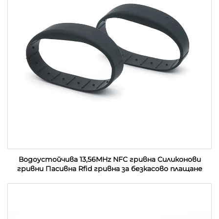
Водоустойчива 13,56MHz NFC гривна Силиконови
гривни Пасивна Rfid гривна за безкасово плащане