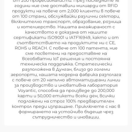
от 200 професионалисти. През последните 16
години ние сме доставили милиарди от RFID
продукти на повече от 2,000 клиенти в повече
от 100 страни, обслужвайки различни сектори,
включително транспорт, образование, розница
и хотелиерство. Нашата ангажираност с
качеството е доказана от нашите
сертификати ISO9001 и IATF16949, както и от
съответствието на продуктите ни с CE,
ROHS и REACH. С повече от 100 патента, ние
сме посветени на предоставяне на
всеобхватни IoT решения и постоянна
техническа поддръжка. Стратегически
разположена в Дунган, близо до големи
аеропорти, нашата модерна фабрика разполага
с повече от 20 напълно автоматизирани линии
за производство и иновативна лаборатория
Voyantic, способна да произведе до 200,000
карти и 50,000 етикети всеки ден, всички
подложени на строг 100% предварителен
контрол преди изпращане. Приключете с нас в
формирането на устойчиво бъдеще чрез
сътрудничество и иновации.