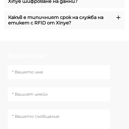
Xinye шифроване на данни?
Какъв е типичният срок на служба на
етикет с RFID от Xinye?
Връзка с нас