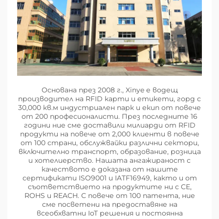
Основана през 2008 г., Xinye е водещ
производител на RFID карти и етикети, горд с
30,000 кв.м индустриален парк и екип от повече
от 200 професионалисти. През последните 16
години ние сме доставили милиарди от RFID
продукти на повече от 2,000 клиенти в повече
от 100 страни, обслужвайки различни сектори,
включително транспорт, образование, розница
и хотелиерство. Нашата ангажираност с
качеството е доказана от нашите
сертификати ISO9001 и IATF16949, както и от
съответствието на продуктите ни с CE,
ROHS и REACH. С повече от 100 патента, ние
сме посветени на предоставяне на
всеобхватни IoT решения и постоянна