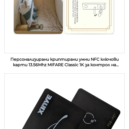
Персонализирани криптирани умни NFC ключови
карти 13.56Mhz MIFARE Classic 1K за контрол на
достъп PVC RFID хотелски ключови карти