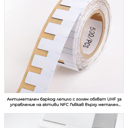
Антиметален баркод лепило с голям обхват UHF за
управление на активи NFC Гъвкав върху метален
етикет Етикет за контактна карта RFID етикет
стикер