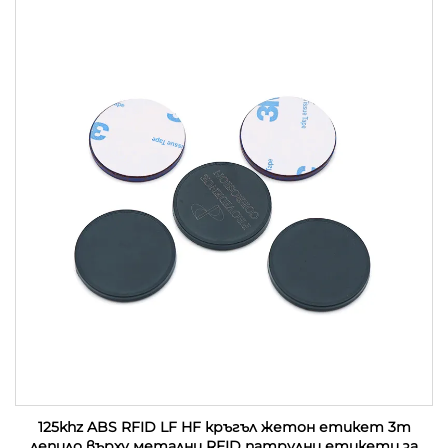
125khz ABS RFID LF HF кръгъл жетон етикет 3m
лепило върху метални RFID патрулни етикети за