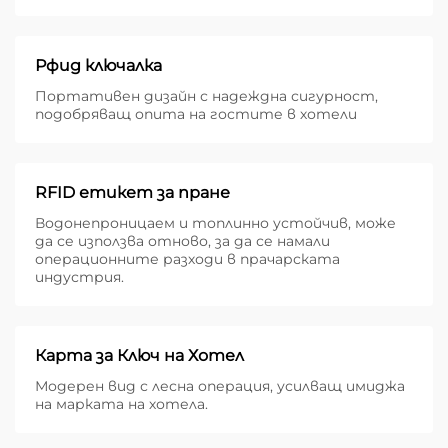
Рфид ключалка
Портативен дизайн с надеждна сигурност,
подобряващ опита на гостите в хотели
RFID етикет за пране
Водонепроницаем и топлинно устойчив, може
да се използва отново, за да се намали
операционните разходи в прачарската
индустрия.
Карта за Ключ на Хотел
Модерен вид с лесна операция, усилващ имиджа
на марката на хотела.