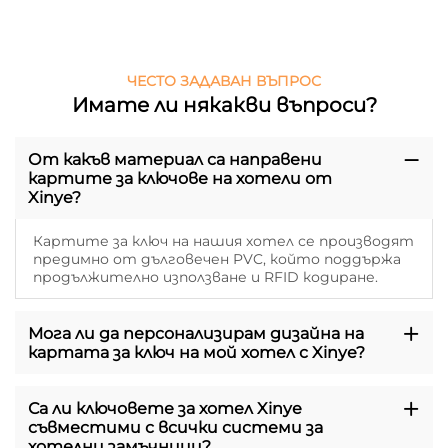
ЧЕСТО ЗАДАВАН ВЪПРОС
Имате ли някакви въпроси?
От какъв материал са направени
картите за ключове на хотели от
Xinye?
Картите за ключ на нашия хотел се производят
предимно от дълговечен PVC, който поддържа
продължително използване и RFID кодиране.
Мога ли да персонализирам дизайна на
картата за ключ на мой хотел с Xinye?
Са ли ключовете за хотел Xinye
съвместими с всички системи за
хотелни замъчници?