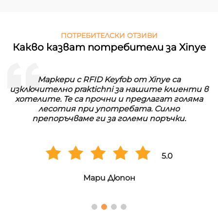
ПОТРЕБИТЕЛСКИ ОТЗИВИ
Какво казват потребители за Xinye
Маркери с RFID Keyfob от Xinye са
изключително praktichni за нашите клиенти в
хотелите. Те са прочни и предлагат голяма
лесотия при употребата. Силно
препоръчваме ги за големи поръчки.
5.0
Мари Дюпон