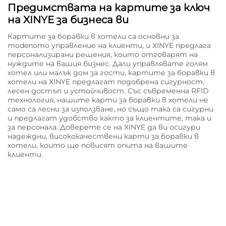
Предимствата на картите за ключ
на XINYE за бизнеса ви
Картите за боравки в хотели са основни за
modenото управление на клиенти, и XINYE предлага
персонализирани решения, които отговарят на
нуждите на вашия бизнес. Дали управлявате голям
хотел или малък дом за гости, картите за боравки в
хотели на XINYE предлагат подобрена сигурност,
лесен достъп и устойчивост. Със съвременна RFID
технология, нашите карти за боравки в хотели не
само са лесни за използване, но също така са сигурни
и предлагат удобство както за клиентите, така и
за персонала. Доверете се на XINYE да ви осигури
надеждни, висококачествени карти за боравки в
хотели, които ще повисят опита на вашите
клиенти.