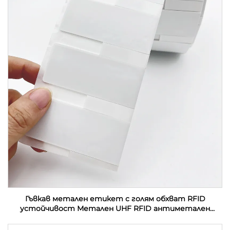
Гъвкав метален етикет с голям обхват RFID
устойчивост Метален UHF RFID антиметален
етикет етикет стикер