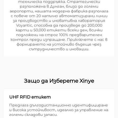
техническа поддръжка. Стратегически
разположена в Дунган, близо до големи
аеропорти, нашата модерна фабрика разполага
с повече от 20 напълно автоматизирани линии
за производство и иновативна лаборатория
Voyantic, способна да произведе до 200,000
карти и 50,000 етикети всеки ден, всички
подложени на строг 100% предварителен
контрол преди изпращане. Приключете с нас в
формирането на устойчиво бъдеще чрез
сътрудничество и иновации.
Защо да Изберете Xinye
UHF RFID етикет
Предлага дългодистанционно идентифициране
и висока устойчивост, идеално за управление на
големи складови запаси.