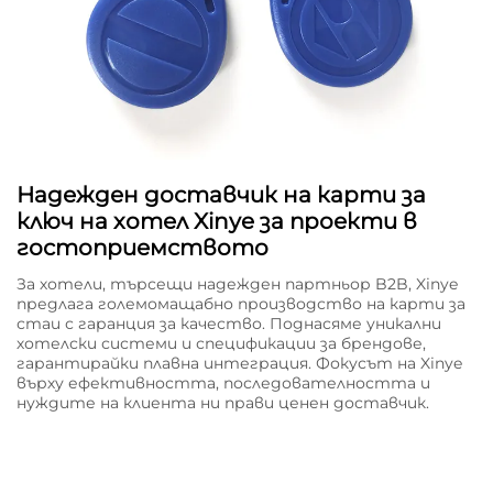
Надежден доставчик на карти за
ключ на хотел Xinye за проекти в
гостоприемството
За хотели, търсещи надежден партньор B2B, Xinye
предлага големомащабно производство на карти за
стаи с гаранция за качество. Поднасяме уникални
хотелски системи и спецификации за брендове,
гарантирайки плавна интеграция. Фокусът на Xinye
върху ефективността, последователността и
нуждите на клиента ни прави ценен доставчик.