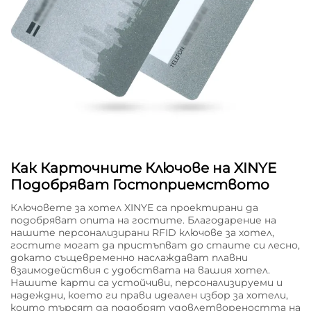
Как Карточните Ключове на XINYE
Подобряват Гостоприемството
Ключовете за хотел XINYE са проектирани да
подобряват опита на гостите. Благодарение на
нашите персонализирани RFID ключове за хотел,
гостите могат да пристъпват до стаите си лесно,
докато същевременно наслаждават плавни
взаимодействия с удобствата на вашия хотел.
Нашите карти са устойчиви, персонализируеми и
надеждни, което ги прави идеален избор за хотели,
които търсят да подобрят удовлетвореността на