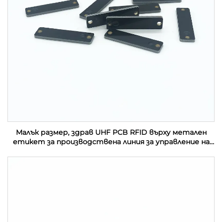
Малък размер, здрав UHF PCB RFID върху метален
етикет за производствена линия за управление на
активи в индустрията