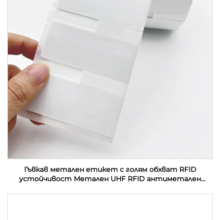
Гъвкав метален етикет с голям обхват RFID
устойчивост Метален UHF RFID антиметален
етикет етикет стикер