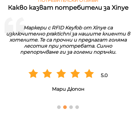
ПОТРЕБИТЕЛСКИ ОТЗИВИ
Какво казват потребители за Xinye
Маркери с RFID Keyfob от Xinye са
изключително praktichni за нашите клиенти в
хотелите. Те са прочни и предлагат голяма
лесотия при употребата. Силно
препоръчваме ги за големи поръчки.
5.0
Мари Дюпон