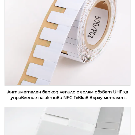
Антиметален баркод лепило с голям обхват UHF за
управление на активи NFC Гъвкав върху метален
етикет Етикет за контактна карта RFID етикет
стикер