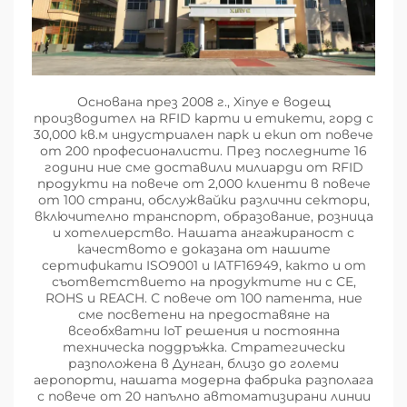
Основана през 2008 г., Xinye е водещ
производител на RFID карти и етикети, горд с
30,000 кв.м индустриален парк и екип от повече
от 200 професионалисти. През последните 16
години ние сме доставили милиарди от RFID
продукти на повече от 2,000 клиенти в повече
от 100 страни, обслужвайки различни сектори,
включително транспорт, образование, розница
и хотелиерство. Нашата ангажираност с
качеството е доказана от нашите
сертификати ISO9001 и IATF16949, както и от
съответствието на продуктите ни с CE,
ROHS и REACH. С повече от 100 патента, ние
сме посветени на предоставяне на
всеобхватни IoT решения и постоянна
техническа поддръжка. Стратегически
разположена в Дунган, близо до големи
аеропорти, нашата модерна фабрика разполага
с повече от 20 напълно автоматизирани линии