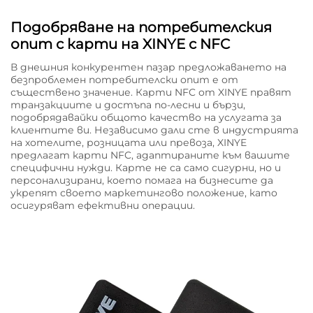
Подобряване на потребителския
опит с карти на XINYE с NFC
В днешния конкурентен пазар предложаването на
безпроблемен потребителски опит е от
съществено значение. Карти NFC от XINYE правят
транзакциите и достъпа по-лесни и бързи,
подобрядавайки общото качество на услугата за
клиентите ви. Независимо дали сте в индустрията
на хотелите, розницата или превоза, XINYE
предлагат карти NFC, адаптираните към вашите
специфични нужди. Карте не са само сигурни, но и
персонализирани, което помага на бизнесите да
укрепят своето маркетингово положение, като
осигуряват ефективни операции.