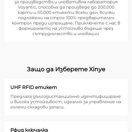
за производство и иновативна лаборатория
Voyantic, способна да произведе до 200,000
карти и 50,000 етикети всеки ден, всички
подложени на строг 100% предварителен
контрол преди изпращане. Приключете с нас в
формирането на устойчиво бъдеще чрез
сътрудничество и иновации.
Защо да Изберете Xinye
UHF RFID етикет
Предлага дългодистанционно идентифициране
и висока устойчивост, идеално за управление на
големи складови запаси.
Рфид ключалка