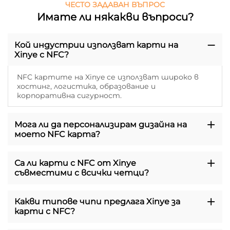
ЧЕСТО ЗАДАВАН ВЪПРОС
Имате ли някакви въпроси?
Кой индустрии използват карти на
Xinye с NFC?
NFC картите на Xinye се използват широко в
хостинг, логистика, образование и
корпоративна сигурност.
Мога ли да персонализирам дизайна на
моето NFC карта?
Са ли карти с NFC от Xinye
съвместими с всички четци?
Какви типове чипи предлага Xinye за
карти с NFC?