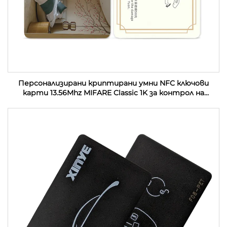
Персонализирани криптирани умни NFC ключови
карти 13.56Mhz MIFARE Classic 1K за контрол на
достъп PVC RFID хотелски ключови карти