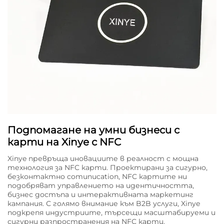
Подпомагане на умни бизнеси с
карти на Xinye с NFC
Xinye превръща иновациите в реалност с мощна
технология за NFC карти. Проектирани за сигурно,
безконтактно comunucation, NFC картите ни
подобряват управлението на идентичността,
бизнес достъпа и интерактивната маркетинг
кампания. С голямо внимание към B2B услуги, Xinye
подкрепя индустриите, търсещи масштабируеми и
сигурни разпространения на NFC карти.