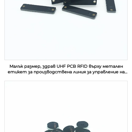
Малък размер, здрав UHF PCB RFID върху метален
етикет за производствена линия за управление на
активи в индустрията