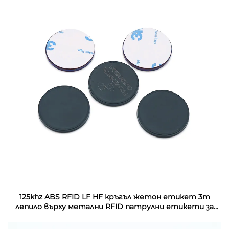
125khz ABS RFID LF HF кръгъл жетон етикет 3m
лепило върху метални RFID патрулни етикети за
управление на патрул на охрана