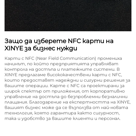
Защо да изберете NFC карти на
XINYE за бизнес нужди
Карти с NFC (Near Field Communication) промениха
начинът, по който предприятията управляват
контрола на достъпа и платежните системи. В
XINYE предлагаме висококачествени карти с NFC,
които предоставят надеждни и сигурни решения за
вашите операции. Карте с NFC са проектирани за
широк спектър от приложения, от корпоративно
управление на достъпа до безпроблемни безналични
плащания. Благодарение на експертността на XINYE,
вашият бизнес може да се възползва от най-новата
технология, която гарантира както сигурност,
така и удобство за вашите клиенти и персонал.