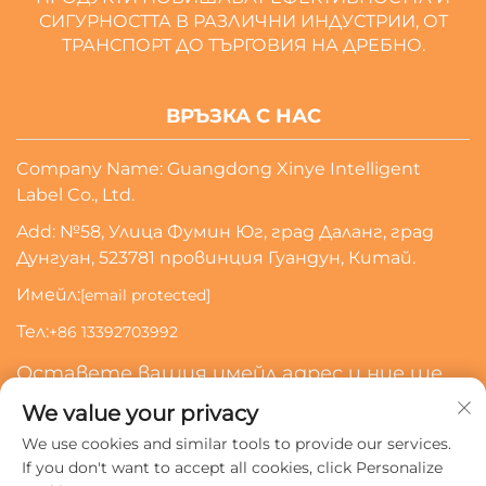
СИГУРНОСТТА В РАЗЛИЧНИ ИНДУСТРИИ, ОТ
ТРАНСПОРТ ДО ТЪРГОВИЯ НА ДРЕБНО.
ВРЪЗКА С НАС
Company Name: Guangdong Xinye Intelligent
Label Co., Ltd.
Add: №58, Улица Фумин Юг, град Даланг, град
Дунгуан, 523781 провинция Гуандун, Китай.
Имейл:
[email protected]
Тел:
+86 13392703992
Оставете вашия имейл адрес и ние ще
се свържем с вас
We value your privacy
We use cookies and similar tools to provide our services.
Абонирай Се
If you don't want to accept all cookies, click Personalize