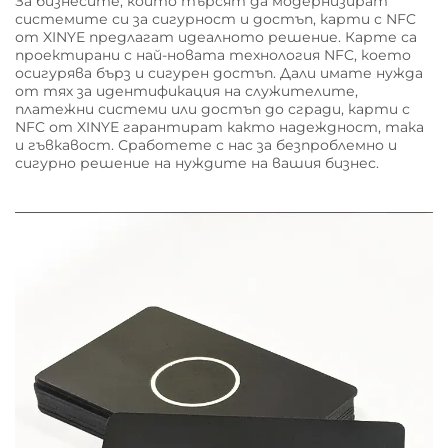
За бизнесите, които търсят да модернизират
системите си за сигурност и достъп, карти с NFC
от XINYE предлагат идеалното решение. Карте са
проектирани с най-новата технология NFC, което
осигурява бърз и сигурен достъп. Дали имате нужда
от тях за идентификация на служителите,
платежни системи или достъп до сгради, карти с
NFC от XINYE гарантират както надеждност, така
и гъвкавост. Сработете с нас за безпроблемно и
сигурно решение на нуждите на вашия бизнес.