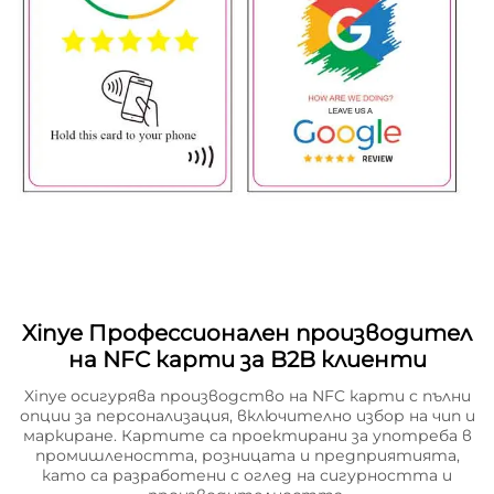
Xinye Профессионален производител
на NFC карти за B2B клиенти
Xinye осигурява производство на NFC карти с пълни
опции за персонализация, включително избор на чип и
маркиране. Картите са проектирани за употреба в
промишлеността, розницата и предприятията,
като са разработени с оглед на сигурността и