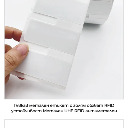
Гъвкав метален етикет с голям обхват RFID
устойчивост Метален UHF RFID антиметален
етикет етикет стикер