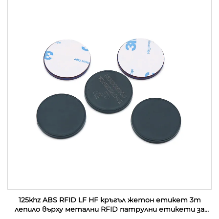
125khz ABS RFID LF HF кръгъл жетон етикет 3m
лепило върху метални RFID патрулни етикети за
управление на патрул на охрана