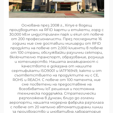
Основана през 2008 г., Xinye е водещ
производител на RFID карти и етикети, горд с
30,000 кв.м индустриален парк и екип от повече
от 200 професионалисти. През последните 16
години ние сме доставили милиарди от RFID
продукти на повече от 2,000 клиенти в повече
от 100 страни, обслужвайки различни сектори,
включително транспорт, образование, розница
и хотелиерство. Нашата ангажираност с
качеството е доказана от нашите
сертификати ISO9001 и IATF16949, както и от
съответствието на продуктите ни с CE,
ROHS и REACH. С повече от 100 патента, ние
сме посветени на предоставяне на
всеобхватни IoT решения и постоянна
техническа поддръжка. Стратегически
разположена в Дунган, близо до големи
аеропорти, нашата модерна фабрика разполага
с повече от 20 напълно автоматизирани линии
за производство и иновативна лаборатория