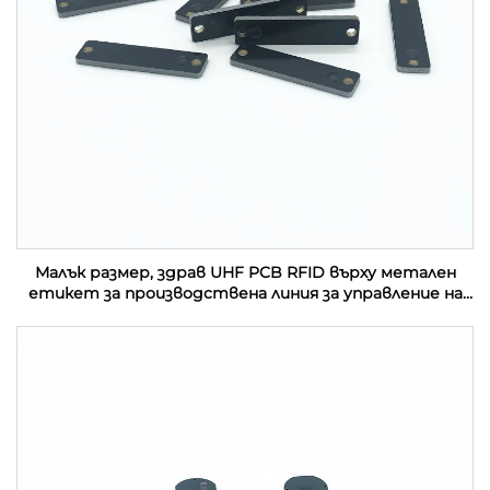
Малък размер, здрав UHF PCB RFID върху метален
етикет за производствена линия за управление на
активи в индустрията