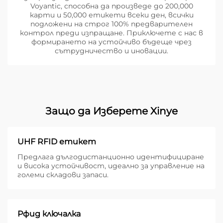
Voyantic, способна да произведе до 200,000
карти и 50,000 етикети всеки ден, всички
подложени на строг 100% предварителен
контрол преди изпращане. Приключете с нас в
формирането на устойчиво бъдеще чрез
сътрудничество и иновации.
Защо да Изберете Xinye
UHF RFID етикет
Предлага дългодистанционно идентифициране
и висока устойчивост, идеално за управление на
големи складови запаси.
Рфид ключалка