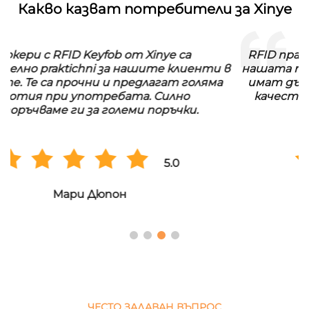
Какво казват потребители за Xinye
RFID праненето марки от Xinye са идеални за
нашата пранерница. Те са водонепроницаеми и
имат дълг живот. Ние сме много доволни от
качеството и правим регулярни поръчки в
големи количества.
5.0
Ханс Мюлер
ЧЕСТО ЗАДАВАН ВЪПРОС