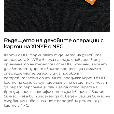
Бъдещето на деловите операции с
карти на XINYE с NFC
Карти с NFC формираят бъдещето на деловите
операции, а XINYE е в чела на тази иновация. Чрез
приемането на технологията NFC, компании могат
да автоматизират своите процеси, да намалят
операционните разходи и да подобрят
потребителския опит. XINYE предлага карти с NFC,
които не само са функционални, но също така могат
да бъдат персонализирани, за да отговарят на
брендирания и специфичните изисквания на вашия
бизнес. Нека ви помогнем да доведем вашия бизнес на
следващия ниво с нашите передовни решения за
карти с NFC.