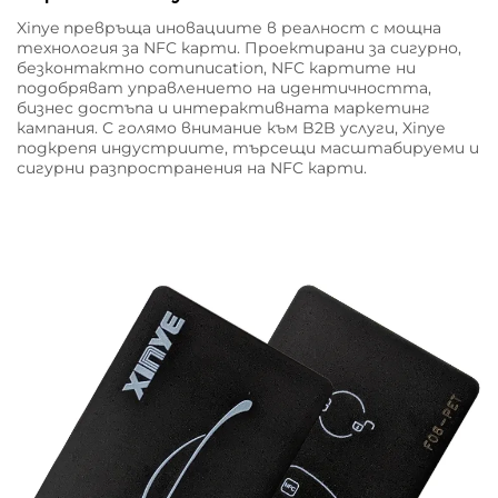
Xinye превръща иновациите в реалност с мощна
технология за NFC карти. Проектирани за сигурно,
безконтактно comunucation, NFC картите ни
подобряват управлението на идентичността,
бизнес достъпа и интерактивната маркетинг
кампания. С голямо внимание към B2B услуги, Xinye
подкрепя индустриите, търсещи масштабируеми и
сигурни разпространения на NFC карти.