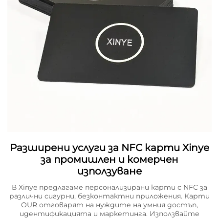
Разширени услуги за NFC карти Xinye
за промишлен и комерчен
използуване
В Xinye предлагаме персонализирани карти с NFC за
различни сигурни, безконтактни приложения. Карти
OUR отговарят на нуждите на умния достъп,
идентификацията и маркетинга. Използвайте