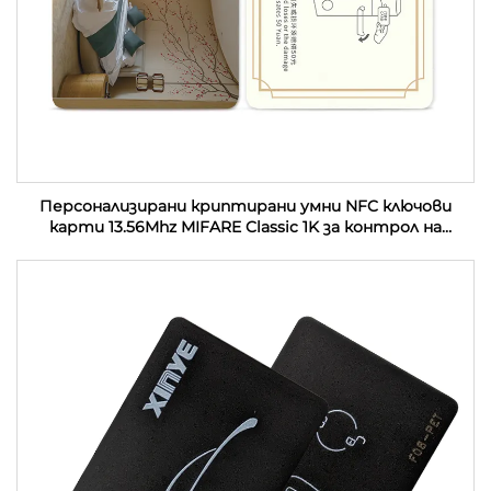
Персонализирани криптирани умни NFC ключови
карти 13.56Mhz MIFARE Classic 1K за контрол на
достъп PVC RFID хотелски ключови карти