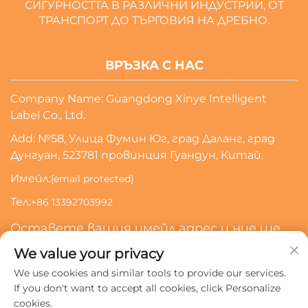
СИГУРНОСТТА В РАЗЛИЧНИ ИНДУСТРИИ, ОТ
ТРАНСПОРТ ДО ТЪРГОВИЯ НА ДРЕБНО.
ВРЪЗКА С НАС
Company Name: Guangdong Xinye Intelligent
Label Co., Ltd.
Add: №58, Улица Фумин Юг, град Даланг, град
Дунгуан, 523781 провинция Гуандун, Китай.
Имейл:
[email protected]
Тел:
+86 13392703992
Оставете вашия имейл адрес и ние ще
се свържем с вас
We value your privacy
We use cookies and similar tools to provide our services.
Абонирай Се
If you don't want to accept all cookies, click Personalize
cookies.