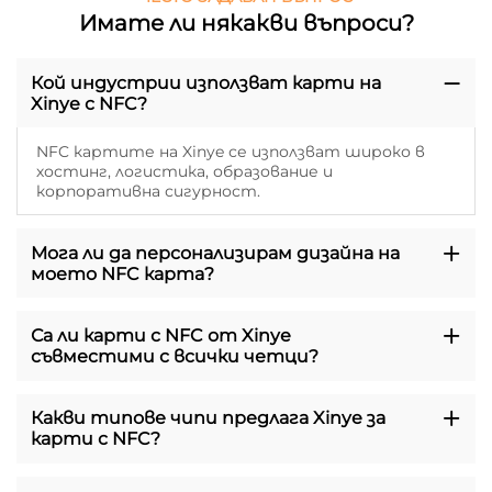
Имате ли някакви въпроси?
Кой индустрии използват карти на
Xinye с NFC?
NFC картите на Xinye се използват широко в
хостинг, логистика, образование и
корпоративна сигурност.
Мога ли да персонализирам дизайна на
моето NFC карта?
Са ли карти с NFC от Xinye
съвместими с всички четци?
Какви типове чипи предлага Xinye за
карти с NFC?