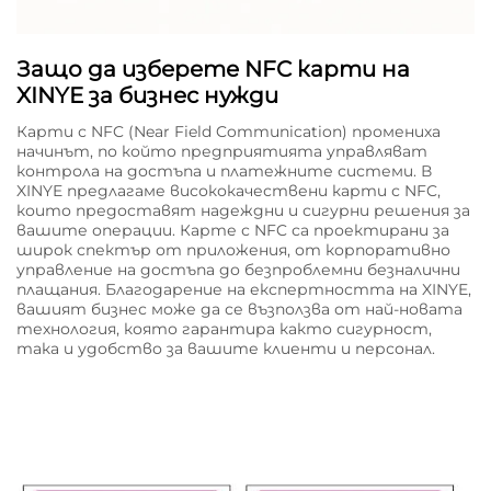
Защо да изберете NFC карти на
XINYE за бизнес нужди
Карти с NFC (Near Field Communication) промениха
начинът, по който предприятията управляват
контрола на достъпа и платежните системи. В
XINYE предлагаме висококачествени карти с NFC,
които предоставят надеждни и сигурни решения за
вашите операции. Карте с NFC са проектирани за
широк спектър от приложения, от корпоративно
управление на достъпа до безпроблемни безналични
плащания. Благодарение на експертността на XINYE,
вашият бизнес може да се възползва от най-новата
технология, която гарантира както сигурност,
така и удобство за вашите клиенти и персонал.