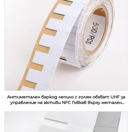
Антиметален баркод лепило с голям обхват UHF за
управление на активи NFC Гъвкав върху метален
етикет Етикет за контактна карта RFID етикет
стикер