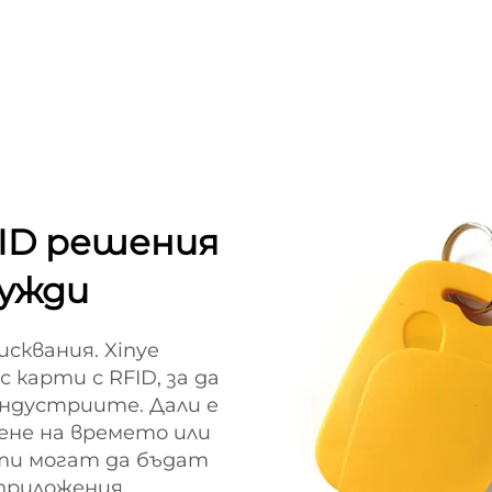
ID решения
нужди
сквания. Xinye
 карти с RFID, за да
индустриите. Дали е
дене на времето или
ти могат да бъдат
приложения,