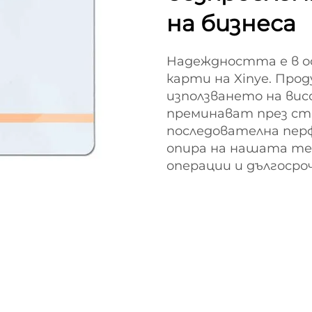
на бизнеса
Надеждността е в о
карти на Xinye. Про
използването на ви
преминават през стр
последователна перф
опира на нашата тех
операции и дългосро