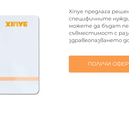
Xinye предлага реше
специфичните нужди
можете да бъдат пе
съвместимост с раз
здравеопазването д
ПОЛУЧИ ОФЕР