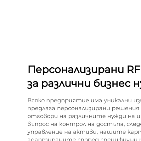
Персонализирани RF
за различни бизнес 
Всяко предприятие има уникални изи
предлага персонализирани решения с
отговори на различните нужди на 
въпрос на контрол на достъпа, сле
управление на активи, нашите кар
адаптираните според специфични 