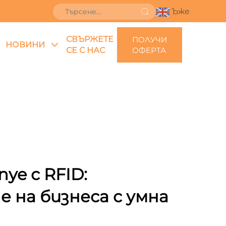
Ъже
СВЪРЖЕТЕ
ПОЛУЧИ
НОВИНИ
СЕ С НАС
ОФЕРТА
ye с RFID:
 на бизнеса с умна