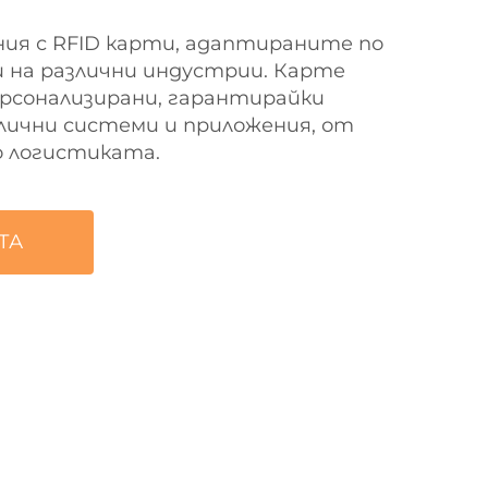
ния с RFID карти, адаптираните по
 на различни индустрии. Карте
рсонализирани, гарантирайки
лични системи и приложения, от
о логистиката.
ТА