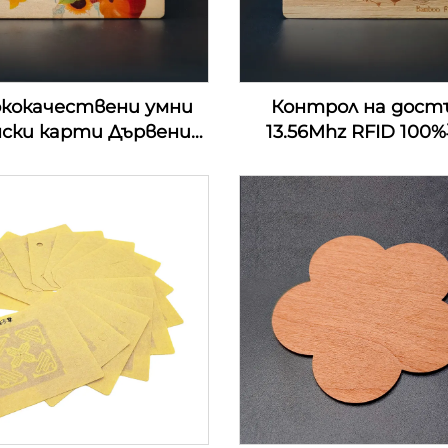
ококачествени умни
Контрол на дост
нски карти Дървени
13.56Mhz RFID 10
омашни хотелски
дървени rfid дърв
ови карти RFID NFC
ключови карти за 
ървени визитки