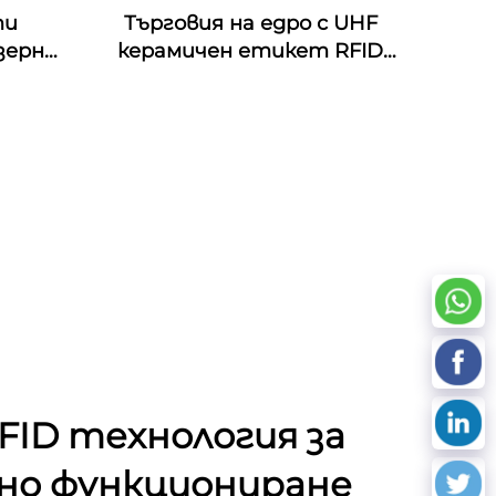
ти
Търговия на едро с UHF
зерно
керамичен етикет RFID
 RFID
антиметален етикет за
 NFC
управление на активи
ст на
Hz
FID технология за
но функциониране