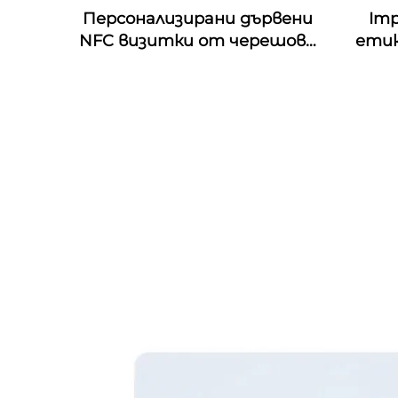
Персонализирани дървени
Imp
NFC визитки от черешово
етик
дърво с гравировка по
4D & 
дизайна, подходящи за
& Mo
подаръци с RFID
пе
технология