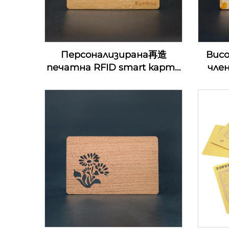
Персонализирана再造
Вис
печатна RFID smart карта
чле
за контрол на достъп
д
13.56Mhz дървена NFC
ключ
визитка празни за лазерна
д
гравировка