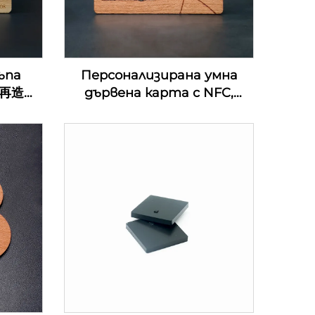
ъпа
Персонализирана умна
0%再造
дървена карта с NFC,
ени
екологична MIFARE DESFire
хотел
EV1 4K дървена карта