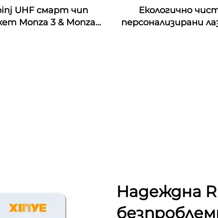
inj UHF смарт чип
Екологично чис
ет Monza 3 & Monza
персонализирани ла
Monza 4E & Monza 4QT
гравирани орехови
nza R6 RFID стикери,
дървени визитки с
рсонализирани за
интерфейс и
индустриален
водонепроницаемо
мониторинг
честота 13.56M
Надеждна R
безпроблем