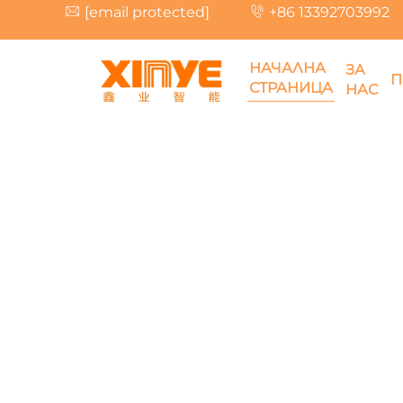
[email protected]
+86 13392703992
НАЧАЛНА
ЗА
П
СТРАНИЦА
НАС