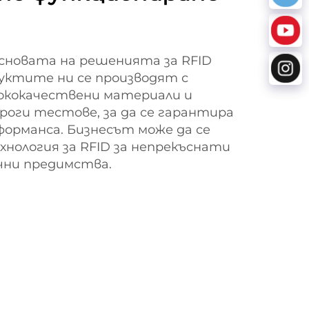
сновата на решенията за RFID
дуктите ни се производят с
сококачествени материали и
оги тестове, за да се гарантира
орманса. Бизнесът може да се
нология за RFID за непрекъснати
чни предимства.