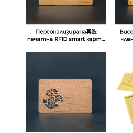
Персонализирана再造
Вис
печатна RFID smart карта
чле
за контрол на достъп
д
13.56Mhz дървена NFC
ключ
визитка празни за лазерна
д
гравировка