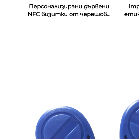
Персонализирани дървени
Imp
NFC визитки от черешово
етик
дърво с гравировка по
4D & 
дизайна, подходящи за
& Mo
подаръци с RFID
пе
технология