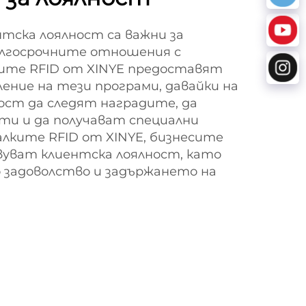
тска лоялност са важни за
лгосрочните отношения с
ите RFID от XINYE предоставят
ление на тези програми, давайки на
ст да следят наградите, да
и и да получават специални
алките RFID от XINYE, бизнесите
уват клиентска лоялност, като
задоволство и задържането на