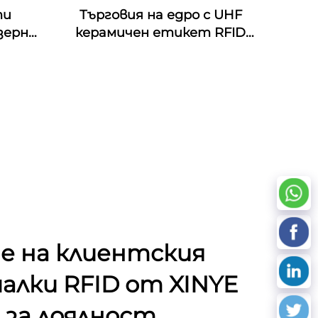
ти
Търговия на едро с UHF
зерно
керамичен етикет RFID
 RFID
антиметален етикет за
 NFC
управление на активи
ст на
Hz
е на клиентския
алки RFID от XINYE
 за лоялност