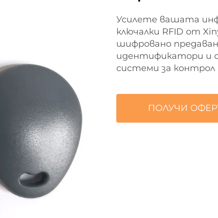
Усилете вашата инф
ключалки RFID от X
шифровано предаване
идентификатори и с
системи за контрол 
ПОЛУЧИ ОФЕР