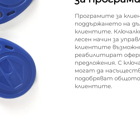
Програмите за клиен
поддържането на дъ
клиентите. Ключалк
лесен начин за управ
клиентите възможно
реабилитират оферт
предложения. С ключ
могат да насъществ
подобряват общото 
клиентите.