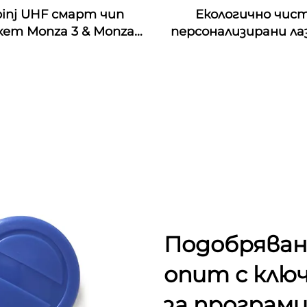
inj UHF смарт чип
Екологично чис
ет Monza 3 & Monza
персонализирани ла
Monza 4E & Monza 4QT
гравирани орехови
nza R6 RFID стикери,
дървени визитки с
рсонализирани за
интерфейс и
индустриален
водонепроницаемо
мониторинг
честота 13.56M
Подобряван
опит с ключ
за програми