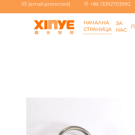
[email protected]
+86 13392703992
НАЧАЛНА
ЗА
П
СТРАНИЦА
НАС