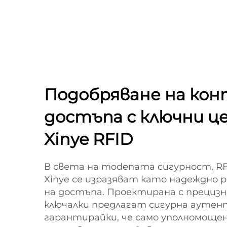
Подобряване на кон
достъпа с ключни ц
Xinye RFID
В света на modenата сигурност, RF
Xinye се изразяват като надеждно 
на достъпа. Проектирана с прециз
ключалки предлагат сигурна аутен
гарантирайки, че само уполномоще