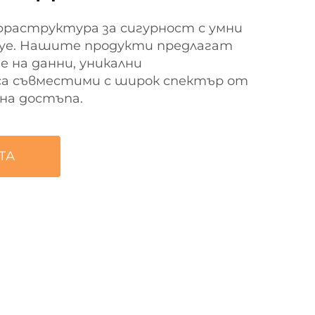
раструктура за сигурност с умни
inye. Нашите продукти предлагат
 на данни, уникални
а съвместими с широк спектър от
на достъпа.
ТА