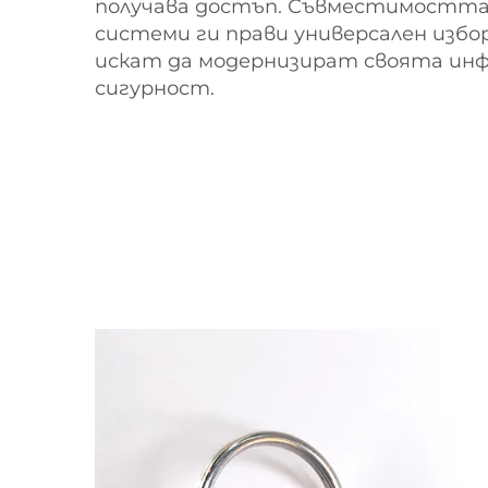
получава достъп. Съвместимостта 
системи ги прави универсален избор
искат да модернизират своята ин
сигурност.