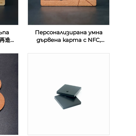
ъпа
Персонализирана умна
0%再造
дървена карта с NFC,
ени
екологична MIFARE DESFire
хотел
EV1 4K дървена карта