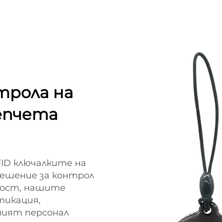
трола на
епчета
ID ключалките на
решение за контрол
ност, нашите
тикация,
ният персонал