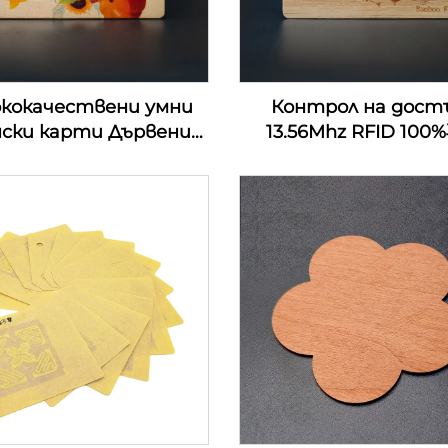
ококачествени умни
Контрол на дост
нски карти Дървени
13.56Mhz RFID 10
омашни хотелски
дървени rfid дърв
ови карти RFID NFC
ключови карти за 
ървени визитки