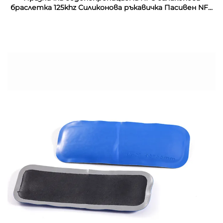
браслетка 125khz Силиконова ръкавичка Пасивен NFC
13.56mhz RFID резинен запястник