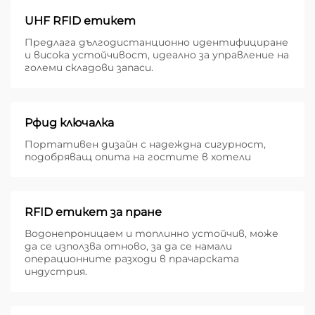
UHF RFID етикет
Предлага дългодистанционно идентифициране
и висока устойчивост, идеално за управление на
големи складови запаси.
Рфид ключалка
Портативен дизайн с надеждна сигурност,
подобряващ опита на гостите в хотели
RFID етикет за пране
Водонепроницаем и топлинно устойчив, може
да се използва отново, за да се намали
операционните разходи в прачарската
индустрия.