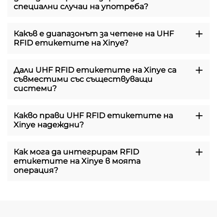
специални случаи на употреба?
Какъв е диапазонът за четене на UHF
RFID етикетите на Xinye?
Дали UHF RFID етикетите на Xinye са
съвместими със съществуващи
системи?
Какво прави UHF RFID етикетите на
Xinye надеждни?
Как мога да интегрирам RFID
етикетите на Xinye в моята
операция?