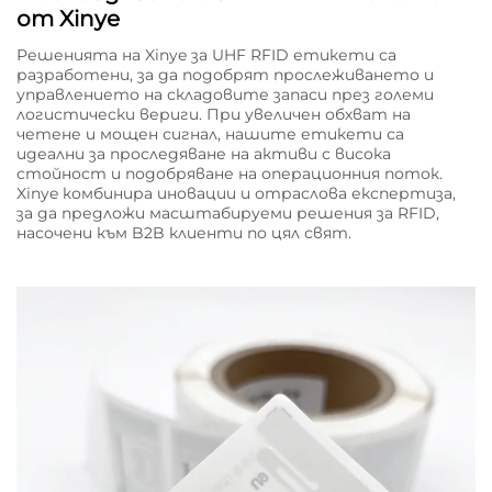
от Xinye
Решенията на Xinye за UHF RFID етикети са
разработени, за да подобрят прослеживането и
управлението на складовите запаси през големи
логистически вериги. При увеличен обхват на
четене и мощен сигнал, нашите етикети са
идеални за проследяване на активи с висока
стойност и подобряване на операционния поток.
Xinye комбинира иновации и отраслова експертиза,
за да предложи масштабируеми решения за RFID,
насочени към B2B клиенти по цял свят.