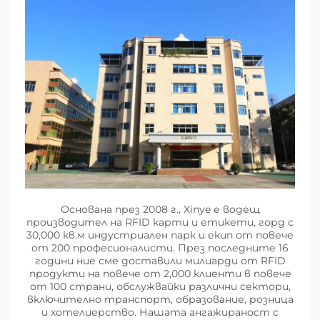
Основана през 2008 г., Xinye е водещ
производител на RFID карти и етикети, горд с
30,000 кв.м индустриален парк и екип от повече
от 200 професионалисти. През последните 16
години ние сме доставили милиарди от RFID
продукти на повече от 2,000 клиенти в повече
от 100 страни, обслужвайки различни сектори,
включително транспорт, образование, розница
и хотелиерство. Нашата ангажираност с