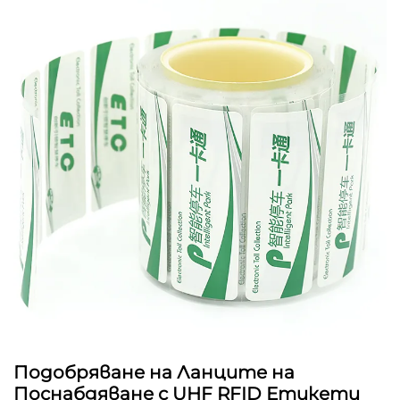
Подобряване на Ланците на
Поснабдяване с UHF RFID Етикети