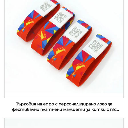
Търговия на едро с персонализирано лого за
фестивални платнени маншети за китки с nfc
събитие от плат с rfid етикет за музикален
фестивал