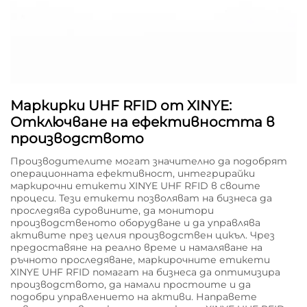
Маркирки UHF RFID от XINYE:
Отключване на ефективността в
производството
Производителите могат значително да подобрят
операционната ефективност, интегрирайки
маркирочни етикети XINYE UHF RFID в своите
процеси. Тези етикети позволяват на бизнеса да
проследява суровините, да монитори
производственото оборудване и да управлява
активите през целия производствен цикъл. Чрез
предоставяне на реално време и намаляване на
ръчното проследяване, маркирочните етикети
XINYE UHF RFID помагат на бизнеса да оптимизира
производството, да намали простоите и да
подобри управлението на активи. Направете