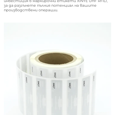
инвестиция в маркирочни етикети XINYE UHF RFID,
за да разгънете пълния потенциал на вашите
производствени операции.