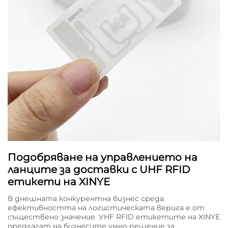
Подобряване на управлението на
ланците за доставки с UHF RFID
етикети на XINYE
В днешната конкурентна бизнес среда
ефективността на логистическата верига е от
съществено значение. УHF RFID етикетите на XINYE
предлагат на бизнесите умно решение за