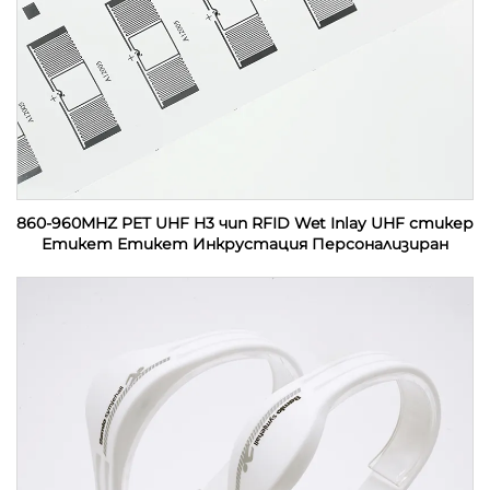
860-960MHZ PET UHF H3 чип RFID Wet Inlay UHF стикер
Етикет Етикет Инкрустация Персонализиран