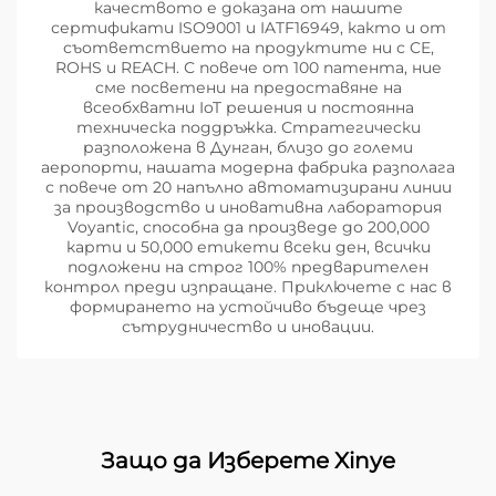
качеството е доказана от нашите
сертификати ISO9001 и IATF16949, както и от
съответствието на продуктите ни с CE,
ROHS и REACH. С повече от 100 патента, ние
сме посветени на предоставяне на
всеобхватни IoT решения и постоянна
техническа поддръжка. Стратегически
разположена в Дунган, близо до големи
аеропорти, нашата модерна фабрика разполага
с повече от 20 напълно автоматизирани линии
за производство и иновативна лаборатория
Voyantic, способна да произведе до 200,000
карти и 50,000 етикети всеки ден, всички
подложени на строг 100% предварителен
контрол преди изпращане. Приключете с нас в
формирането на устойчиво бъдеще чрез
сътрудничество и иновации.
Защо да Изберете Xinye