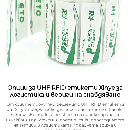
Опции за UHF RFID етикети Xinye за
логистика и вериги на снабдяване
Открийте прочутни решения с UHF RFID етикети
от Xinye, предлагайки дългосяжено четене и висока
устойчивост. Тези етикети са проектирани за
изискващи приложения, поддържайки проследимост
на активи в логистиката, здравната грижа и