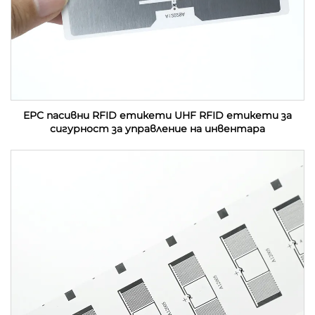
EPC пасивни RFID етикети UHF RFID етикети за
сигурност за управление на инвентара