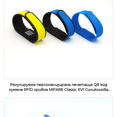
Регулируема персонализирана печатаща QR код
гумена RFID гривна MIFARE Classic EV1 Силиконова
RFID гривна