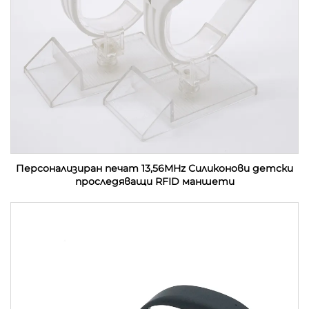
Персонализиран печат 13,56MHz Силиконови детски
проследяващи RFID маншети