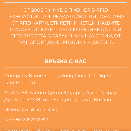
ОТ 2008 Г. XINYE Е ПИОНЕР В RFID
ТЕХНОЛОГИЯТА, ПРЕДЛАГАЙКИ ШИРОКА ГАМА
ОТ RFID КАРТИ, ЕТИКЕТИ И ЧЕТЦИ. НАШИТЕ
ПРОДУКТИ ПОВИШАВАТ ЕФЕКТИВНОСТТА И
СИГУРНОСТТА В РАЗЛИЧНИ ИНДУСТРИИ, ОТ
ТРАНСПОРТ ДО ТЪРГОВИЯ НА ДРЕБНО.
ВРЪЗКА С НАС
Company Name: Guangdong Xinye Intelligent
Label Co., Ltd.
Add: №58, Улица Фумин Юг, град Даланг, град
Дунгуан, 523781 провинция Гуандун, Китай.
Имейл:
[email protected]
Тел:
+86 13392703992
Оставете вашия имейл адрес и ние ще