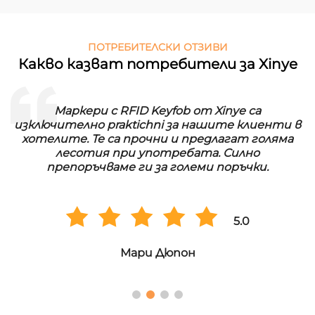
ПОТРЕБИТЕЛСКИ ОТЗИВИ
Какво казват потребители за Xinye
Маркери с RFID Keyfob от Xinye са
изключително praktichni за нашите клиенти в
хотелите. Те са прочни и предлагат голяма
лесотия при употребата. Силно
препоръчваме ги за големи поръчки.
5.0
Мари Дюпон