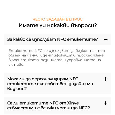
ЧЕСТО ЗАДАВАН ВЪПРОС
Имате ли някакви въпроси?
За какво се използват NFC етикетите?
Етикетите NFC се използват за безконтактен
обмен на данни, идентификация и проследяване
в логистиката, розницата и управлението на
активи.
Мога ли да персонализирам NFC
етикетите със собствен дизайн или
вид чип?
Са ли етикетите NFC от Xinye
съвместими с всички четци за NFC?