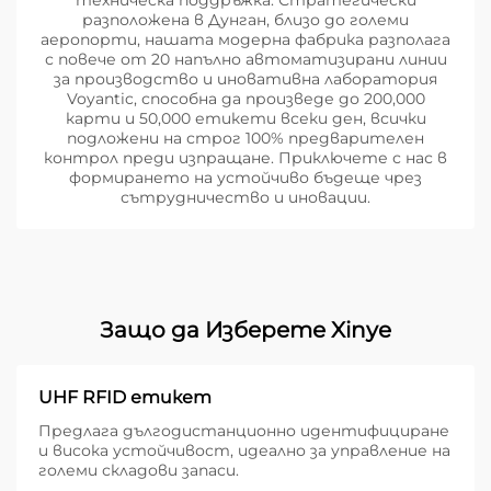
техническа поддръжка. Стратегически
разположена в Дунган, близо до големи
аеропорти, нашата модерна фабрика разполага
с повече от 20 напълно автоматизирани линии
за производство и иновативна лаборатория
Voyantic, способна да произведе до 200,000
карти и 50,000 етикети всеки ден, всички
подложени на строг 100% предварителен
контрол преди изпращане. Приключете с нас в
формирането на устойчиво бъдеще чрез
сътрудничество и иновации.
Защо да Изберете Xinye
UHF RFID етикет
Предлага дългодистанционно идентифициране
и висока устойчивост, идеално за управление на
големи складови запаси.