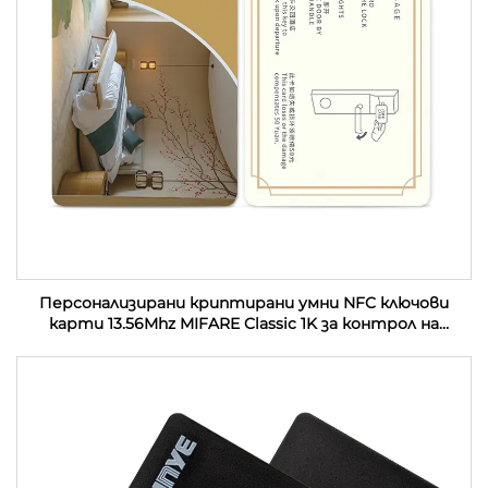
Персонализирани криптирани умни NFC ключови
карти 13.56Mhz MIFARE Classic 1K за контрол на
достъп PVC RFID хотелски ключови карти