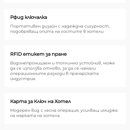
Рфид ключалка
Портативен дизайн с надеждна сигурност,
подобряващ опита на гостите в хотели
RFID етикет за пране
Водонепроницаем и топлинно устойчив, може
да се използва отново, за да се намали
операционните разходи в прачарската
индустрия.
Карта за Ключ на Хотел
Модерен вид с лесна операция, усилващ имиджа
на марката на хотела.