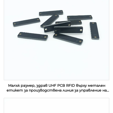
Малък размер, здрав UHF PCB RFID върху метален
етикет за производствена линия за управление на
активи в индустрията