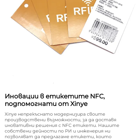
Иновации в етикетите NFC,
подпомогнати от Xinye
Xinye непрекъснато модернизира своите
производствени възможности, за да доставя
иновативни решения с NFC етикети. Нашите
собствени дейности по РИ и инженерия ни
позволяват да предлагаме етикети, които