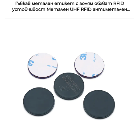
Гъвкав метален етикет с голям обхват RFID
устойчивост Метален UHF RFID антиметален
етикет етикет стикер