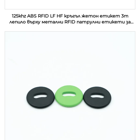
125khz ABS RFID LF HF кръгъл жетон етикет 3m
лепило върху метални RFID патрулни етикети за
управление на патрул на охрана