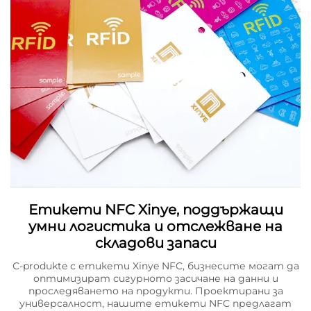
Етикети NFC Xinye, поддържащи
умни логистика и отслежване на
складови запаси
С-produkte с етикети Xinye NFC, бизнесите могат да
оптимизират сигурното засичане на данни и
проследяването на продукти. Проектирани за
универсалност, нашите етикети NFC предлагат