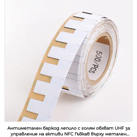
Антиметален баркод лепило с голям обхват UHF за
управление на активи NFC Гъвкав върху метален