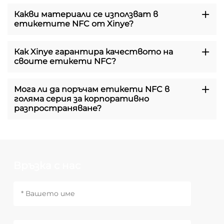
Какви материали се използват в
етикетите NFC от Xinye?
Как Xinye гарантира качеството на
своите етикети NFC?
Мога ли да поръчам етикети NFC в
голяма серия за корпоративно
разпространяване?
Връзка с нас