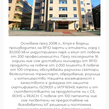
Основана през 2008 г., Xinye е водещ
производител на RFID карти и етикети, горд с
30,000 кв.м индустриален парк и екип от повече
от 200 професионалисти. През последните 16
години ние сме доставили милиарди от RFID
продукти на повече от 2,000 клиенти в повече
от 100 страни, обслужвайки различни сектори,
включително транспорт, образование, розница
и хотелиерство. Нашата ангажираност с
качеството е доказана от нашите
сертификати ISO9001 и IATF16949, както и от
съответствието на продуктите ни с CE,
ROHS и REACH. С повече от 100 патента, ние
сме посветени на предоставяне на
всеобхватни IoT решения и постоянна