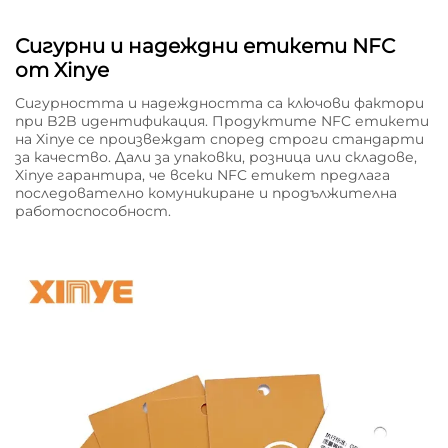
Сигурни и надеждни етикети NFC
от Xinye
Сигурността и надеждността са ключови фактори
при B2B идентификация. Продуктите NFC етикети
на Xinye се произвеждат според строги стандарти
за качество. Дали за упаковки, розница или складове,
Xinye гарантира, че всеки NFC етикет предлагa
последователно комуникиране и продължителна
работоспособност.