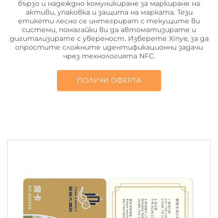
бързо и надеждно комуникиране за маркиране на
активи, упаковка и защита на марката. Тези
етикети лесно се интегрират с текущите ви
системи, помагайки ви да автоматизирате и
дигитализирате с увереност. Изберете Xinye, за да
опростите сложните идентификационни задачи
чрез технологията NFC.
ПОЛУЧИ ОФЕРТА