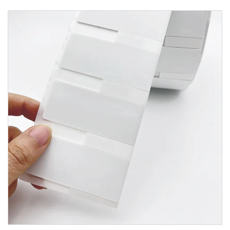
етикет Етикет за контактна карта RFID етикет
стикер