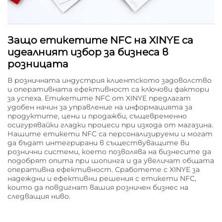
Защо етикетите NFC на XINYE са
идеалният избор за бизнеса в
розницата
В розничната индустрия клиентското задоволство
и оперативната ефективност са ключови фактори
за успеха. Етикетите NFC от XINYE предлагат
удобен начин за управление на информацията за
продуктите, цени и продажби, същевременно
осигурявайки гладки процеси при изхода от магазина.
Нашите етикети NFC са персонализируеми и могат
да бъдат интегрирани в съществуващите ви
рознични системи, което позволява на бизнесите да
подобрят опита при шопинга и да увеличат общата
оперативна ефективност. Сработете с XINYE за
надеждни и ефективни решения с етикети NFC,
които да повдигнат вашия розничен бизнес на
следващия ниво.