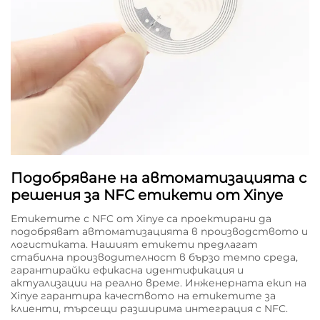
Подобряване на автоматизацията с
решения за NFC етикети от Xinye
Етикетите с NFC от Xinye са проектирани да
подобряват автоматизацията в производството и
логистиката. Нашият етикети предлагат
стабилна производителност в бързо темпо среда,
гарантирайки ефикасна идентификация и
актуализации на реално време. Инженерната екип на
Xinye гарантира качеството на етикетите за
клиенти, търсещи разширима интеграция с NFC.