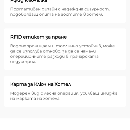
Рфид ключалка
Портативен дизайн с надеждна сигурност,
подобряващ опита на гостите в хотели
RFID етикет за пране
Водонепроницаем и топлинно устойчив, може
да се използва отново, за да се намали
операционните разходи в прачарската
индустрия.
Карта за Ключ на Хотел
Модерен вид с лесна операция, усилващ имиджа
на марката на хотела.