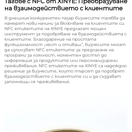
Тагове с NFC от XINYE: Преобразуване
на взаимодействието с клиентите
В днешния конкурентен пазар бизнесите трябва да
намерят нови начини за включване на клиентите си.
NFC етикетите на XINYE предлагат мощен
инструмент за подобряване на взаимодействията с
клиентите. Благодарение на простата
функционалност „чест и отиваш“, бизнесите могат
да използват NFC етикетите за предлагане на
програми за лоялност, моментен достъп до
информация за продуктите или персонализирани
преживявания. NFC етикетите на XINYE са надеждно
решение за бизнесите, които търсят да подобрят
взаимодействието с клиентите си и да създават
запомнящи се преживявания.