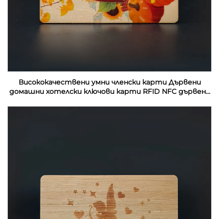
Висококачествени умни членски карти Дървени
домашни хотелски ключови карти RFID NFC дървени
визитки