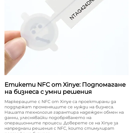
Етикети NFC от Xinye: Подпомагане
на бизнеса с умни решения
Маркераците с NFC от Xinye са проектирани да
поддържат променящите се нужди на бизнеса.
Нашата технология гарантира надежден обмен на
данни, улеснявайки подобряването на
операционните процеси. Доверете се на Xinye за
напреднали решения с NFC, които стимулират