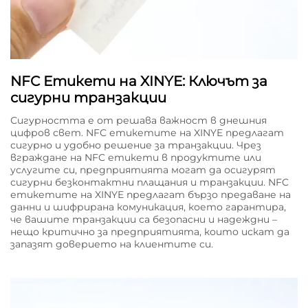
NFC Етикети на XINYE: Ключът за
сигурни транзакции
Сигурността е от решава важност в днешния
цифров свет. NFC етикетите на XINYE предлагат
сигурно и удобно решение за транзакции. Чрез
вграждане на NFC етикети в продуктите или
услугите си, предприятията могат да осигурят
сигурни безконтактни плащания и транзакции. NFC
етикетите на XINYE предлагат бързо предаване на
данни и шифрирана комуникация, което гарантира,
че вашите транзакции са безопасни и надеждни –
нещо критично за предприятията, които искат да
запазят доверието на клиентите си.