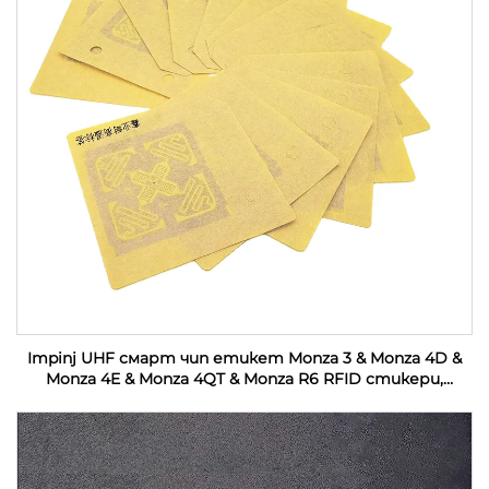
Impinj UHF смарт чип етикет Monza 3 & Monza 4D &
Monza 4E & Monza 4QT & Monza R6 RFID стикери,
персонализирани за индустриален мониторинг