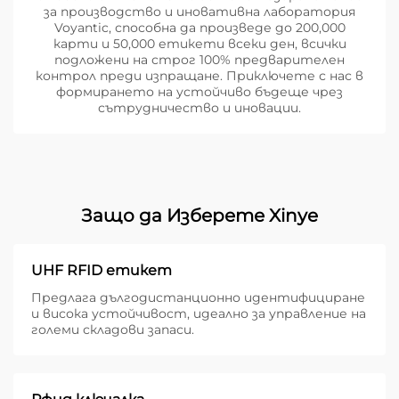
за производство и иновативна лаборатория
Voyantic, способна да произведе до 200,000
карти и 50,000 етикети всеки ден, всички
подложени на строг 100% предварителен
контрол преди изпращане. Приключете с нас в
формирането на устойчиво бъдеще чрез
сътрудничество и иновации.
Защо да Изберете Xinye
UHF RFID етикет
Предлага дългодистанционно идентифициране
и висока устойчивост, идеално за управление на
големи складови запаси.