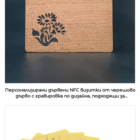
Персонализирани дървени NFC визитки от черешово
дърво с гравировка по дизайна, подходящи за
подаръци с RFID технология