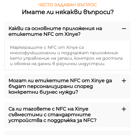
ЧЕСТО ЗАДАВАН ВЪПРОС
Имате ли някакви въпроси?
Какви са основните приложения на
етикетите NFC от Xinye?
Маркераците с NFC от Xinye са
многофункционални и поддържат приложения
като управление на запаси, контрол на достъпа
и обмяна на данни в различни индустрии.
Могат ли етикетите NFC от Xinye да
бъдат персонализирани според
конкретни бизнес нужди?
Са ли таговете с NFC на Xinye
съвместими с стандартните
устройства с поддръжка за NFC?