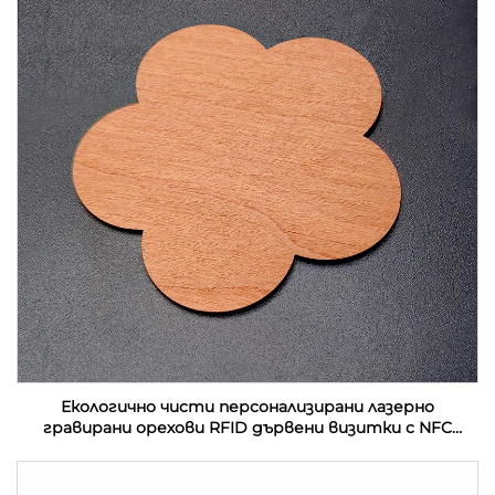
Екологично чисти персонализирани лазерно
гравирани орехови RFID дървени визитки с NFC
интерфейс и водонепроницаемост на честота
13.56MHz