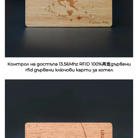
Контрол на достъпа 13.56Mhz RFID 100%再造дървени
rfid дървени ключови карти за хотел