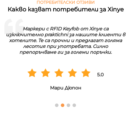
ПОТРЕБИТЕЛСКИ ОТЗИВИ
Какво казват потребители за Xinye
Маркери с RFID Keyfob от Xinye са
изключително praktichni за нашите клиенти в
хотелите. Те са прочни и предлагат голяма
лесотия при употребата. Силно
препоръчваме ги за големи поръчки.
5.0
Мари Дюпон