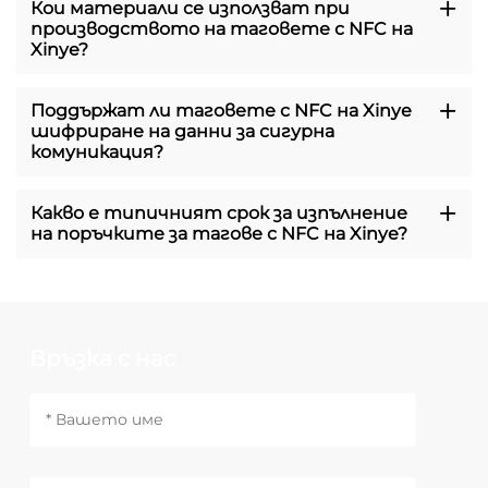
Кои материали се използват при
производството на таговете с NFC на
Xinye?
Поддържат ли таговете с NFC на Xinye
шифриране на данни за сигурна
комуникация?
Какво е типичният срок за изпълнение
на поръчките за тагове с NFC на Xinye?
Връзка с нас