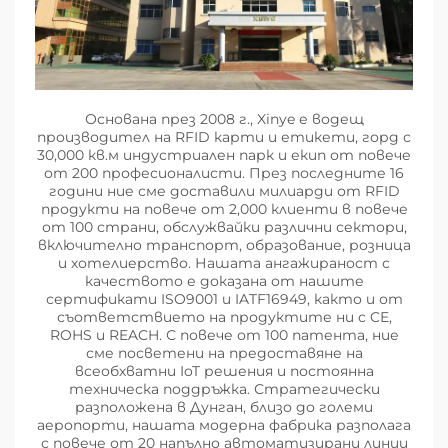
Основана през 2008 г., Xinye е водещ
производител на RFID карти и етикети, горд с
30,000 кв.м индустриален парк и екип от повече
от 200 професионалисти. През последните 16
години ние сме доставили милиарди от RFID
продукти на повече от 2,000 клиенти в повече
от 100 страни, обслужвайки различни сектори,
включително транспорт, образование, розница
и хотелиерство. Нашата ангажираност с
качеството е доказана от нашите
сертификати ISO9001 и IATF16949, както и от
съответствието на продуктите ни с CE,
ROHS и REACH. С повече от 100 патента, ние
сме посветени на предоставяне на
всеобхватни IoT решения и постоянна
техническа поддръжка. Стратегически
разположена в Дунган, близо до големи
аеропорти, нашата модерна фабрика разполага
с повече от 20 напълно автоматизирани линии