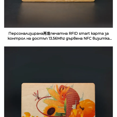
Персонализирана再造печатна RFID smart карта за
контрол на достъп 13.56Mhz дървена NFC визитка
празни за лазерна гравировка