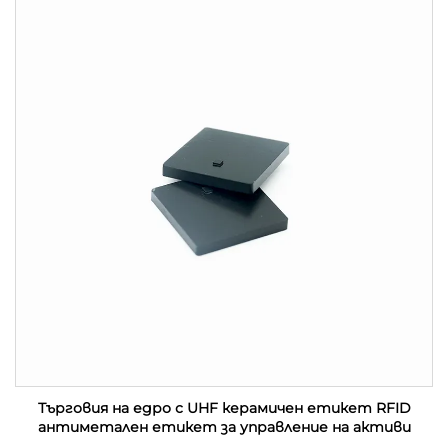
Търговия на едро с UHF керамичен етикет RFID
антиметален етикет за управление на активи