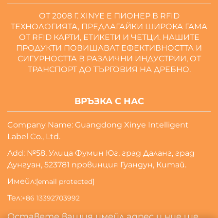
ОТ 2008 Г. XINYE Е ПИОНЕР В RFID
ТЕХНОЛОГИЯТА, ПРЕДЛАГАЙКИ ШИРОКА ГАМА
ОТ RFID КАРТИ, ЕТИКЕТИ И ЧЕТЦИ. НАШИТЕ
ПРОДУКТИ ПОВИШАВАТ ЕФЕКТИВНОСТТА И
СИГУРНОСТТА В РАЗЛИЧНИ ИНДУСТРИИ, ОТ
ТРАНСПОРТ ДО ТЪРГОВИЯ НА ДРЕБНО.
ВРЪЗКА С НАС
Company Name: Guangdong Xinye Intelligent
Label Co., Ltd.
Add: №58, Улица Фумин Юг, град Даланг, град
Дунгуан, 523781 провинция Гуандун, Китай.
Имейл:
[email protected]
Тел:
+86 13392703992
Оставете вашия имейл адрес и ние ще