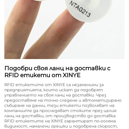
Подобри своя ланц на доставки с
RFID етикети от XINYE
RFID етикетите от XINYE са незаменими за
предприятията, които искат да подобрят
управлението на своя ланц на доставки. Чрез
предоставяне на точно следене и автоматизирано
събиране на данни, тези етикети позволяват на
компаниите да проследяват стоките през целия
ланц на доставки, от производство до доставка.
RFID етикетите на XINYE гарантират по-голяма
видимост, намалени грешки и подобрена скорост,