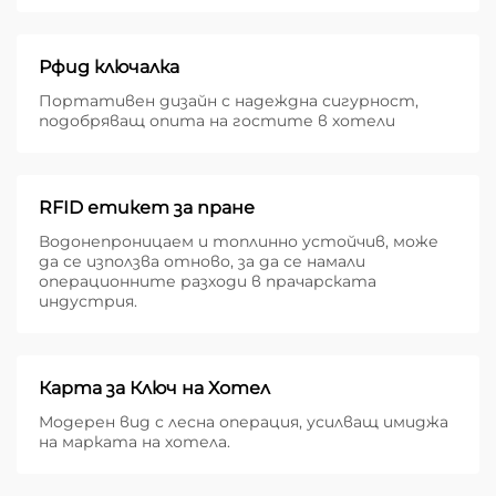
Рфид ключалка
Портативен дизайн с надеждна сигурност,
подобряващ опита на гостите в хотели
RFID етикет за пране
Водонепроницаем и топлинно устойчив, може
да се използва отново, за да се намали
операционните разходи в прачарската
индустрия.
Карта за Ключ на Хотел
Модерен вид с лесна операция, усилващ имиджа
на марката на хотела.