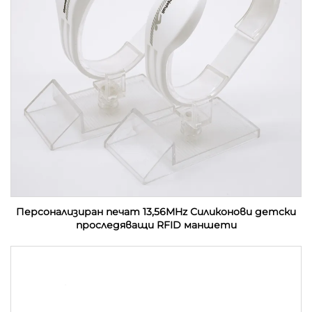
Персонализиран печат 13,56MHz Силиконови детски
проследяващи RFID маншети