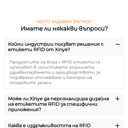
ЧЕСТО ЗАДАВАН ВЪПРОС
Имате ли някакви въпроси?
Койни индустрии ползват решения с
етикети RFID от Xinye?
Продуктите на Xinye с RFID етикети се
използват в логистиката, розницата,
здравеопазването и производството за
подобрено отслежване и контрол на
складовите запаси.
Може ли Xinye да персонализира дизайна
на етикетите RFID за специфични
приложения?
Каква е издръжливостта на RFID