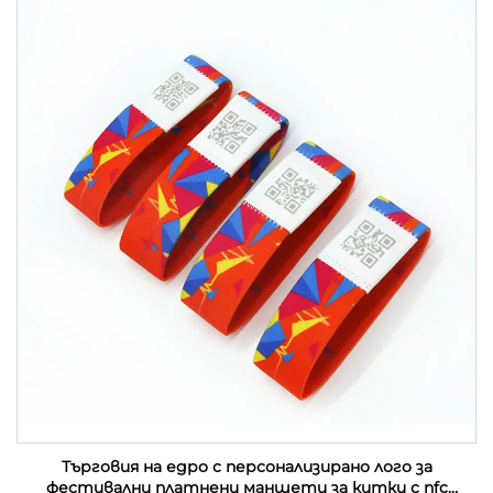
Търговия на едро с персонализирано лого за
фестивални платнени маншети за китки с nfc