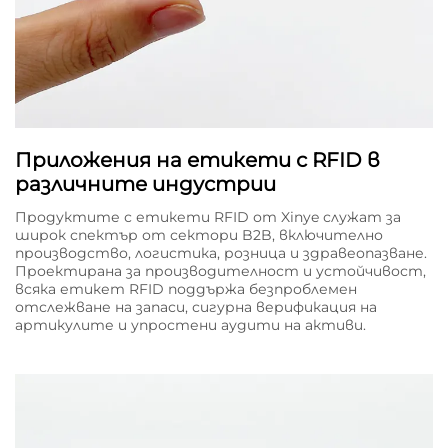
Приложения на етикети с RFID в
различните индустрии
Продуктите с етикети RFID от Xinye служат за
широк спектър от сектори B2B, включително
производство, логистика, розница и здравеопазване.
Проектирана за производителност и устойчивост,
всяка етикет RFID поддържа безпроблемен
отслежване на запаси, сигурна верификация на
артикулите и упростени аудити на активи.