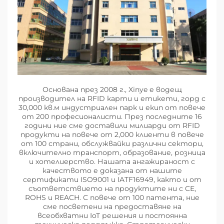
Основана през 2008 г., Xinye е водещ
производител на RFID карти и етикети, горд с
30,000 кв.м индустриален парк и екип от повече
от 200 професионалисти. През последните 16
години ние сме доставили милиарди от RFID
продукти на повече от 2,000 клиенти в повече
от 100 страни, обслужвайки различни сектори,
включително транспорт, образование, розница
и хотелиерство. Нашата ангажираност с
качеството е доказана от нашите
сертификати ISO9001 и IATF16949, както и от
съответствието на продуктите ни с CE,
ROHS и REACH. С повече от 100 патента, ние
сме посветени на предоставяне на
всеобхватни IoT решения и постоянна