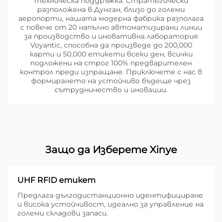
техническа поддръжка. Стратегически
разположена в Дунган, близо до големи
аеропорти, нашата модерна фабрика разполага
с повече от 20 напълно автоматизирани линии
за производство и иновативна лаборатория
Voyantic, способна да произведе до 200,000
карти и 50,000 етикети всеки ден, всички
подложени на строг 100% предварителен
контрол преди изпращане. Приключете с нас в
формирането на устойчиво бъдеще чрез
сътрудничество и иновации.
Защо да Изберете Xinye
UHF RFID етикет
Предлага дългодистанционно идентифициране
и висока устойчивост, идеално за управление на
големи складови запаси.