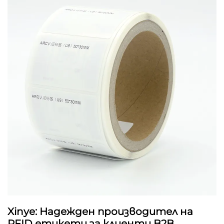
Xinye: Надежден производител на
RFID етикети за клиенти B2B