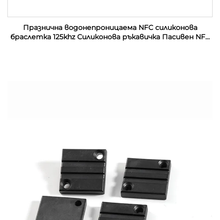
Празнична водонепроницаема NFC силиконова
браслетка 125khz Силиконова ръкавичка Пасивен NFC
13.56mhz RFID резинен запястник