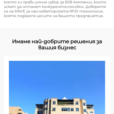
което ги прави умния избор за B2B компании, които
искат да останат конкурентоспособни. Доверете
се на XINYE за най-новаторската RFID технология,
която подкрепя целите на вашето предприятие.
Имаме най-добрите решения за
вашия бизнес