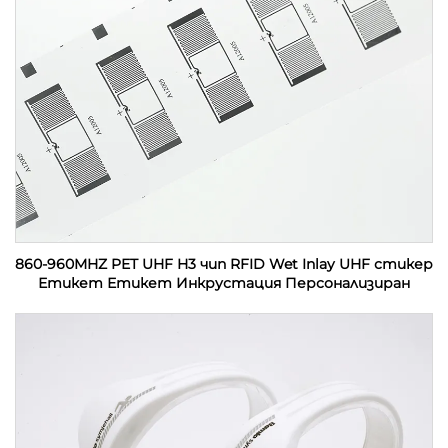
860-960MHZ PET UHF H3 чип RFID Wet Inlay UHF стикер
Етикет Етикет Инкрустация Персонализиран