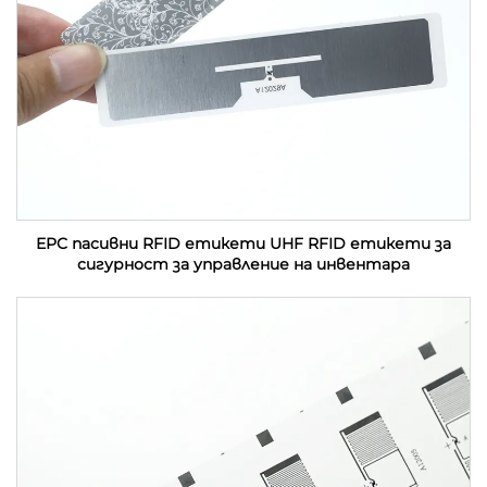
EPC пасивни RFID етикети UHF RFID етикети за
сигурност за управление на инвентара