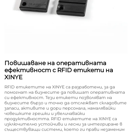
Повишаване на оперативната
ефективност с RFID етикети на
XINYE
RFID етикетите на XINYE са разработени, за да
помогнат на бизнесите да повишат оперативната
си ефективност. Тези етикети позволяват на
бизнесите бързо и точно да отслежват складовите
запаси, активите и дори персонала, намалявайки
човешките грешки и увеличавайки
продуктивността. RFID етикетите на XINYE са
изключително устойчиви и лесни за интегриране в
съществуващи системи, което ги прави незаменим