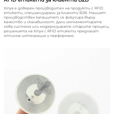
Xinye е доверен производител на продукти с RFID
етикети, специализирани за клиенти B2B. Нашият
производствен капацитет се фокусира върху
качество и скалабилност. Дали имплементирате
нова система или модернизирате старите процеси,
решенията на Xinye с RFID етикети предлагат
отлична интеграция и перформанс.