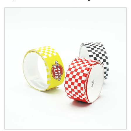
събитие от плат с rfid етикет за музикален
фестивал