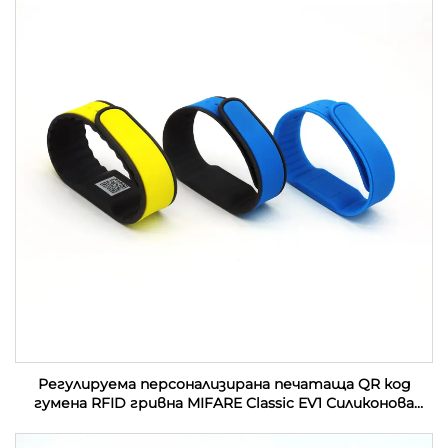
Регулируема персонализирана печатаща QR код
гумена RFID гривна MIFARE Classic EV1 Силиконова
RFID гривна