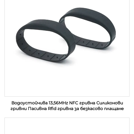
Водоустойчива 13,56MHz NFC гривна Силиконови
гривни Пасивна Rfid гривна за безкасово плащане