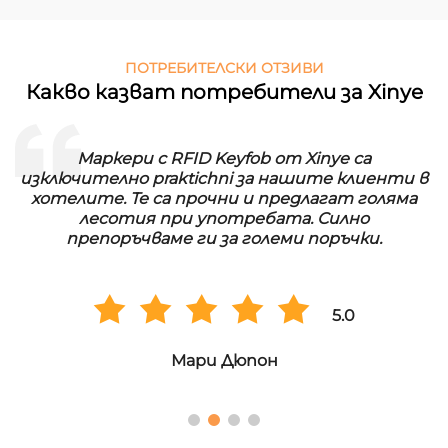
ПОТРЕБИТЕЛСКИ ОТЗИВИ
Какво казват потребители за Xinye
Маркери с RFID Keyfob от Xinye са
изключително praktichni за нашите клиенти в
хотелите. Те са прочни и предлагат голяма
лесотия при употребата. Силно
препоръчваме ги за големи поръчки.
5.0
Мари Дюпон