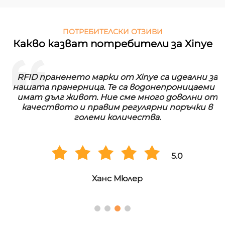
ПОТРЕБИТЕЛСКИ ОТЗИВИ
Какво казват потребители за Xinye
RFID праненето марки от Xinye са идеални за
нашата пранерница. Те са водонепроницаеми и
имат дълг живот. Ние сме много доволни от
качеството и правим регулярни поръчки в
големи количества.
5.0
Ханс Мюлер