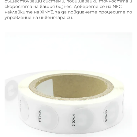
съществуващи системи, повишавайки точността и
скоростта на вашия бизнес. Доверете се на NFC
наклейките на XINYE, за да повдигнете процесите по
управление на инвентара си.