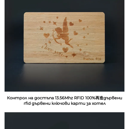
Контрол на достъпа 13.56Mhz RFID 100%再造дървени
rfid дървени ключови карти за хотел