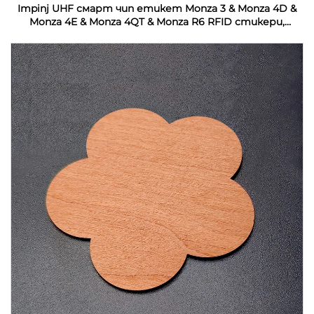
Impinj UHF смарт чип етикет Monza 3 & Monza 4D &
Monza 4E & Monza 4QT & Monza R6 RFID стикери,
персонализирани за индустриален мониторинг