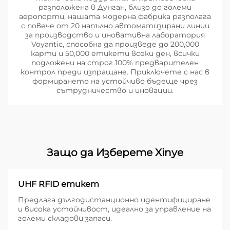
разположена в Дунган, близо до големи
аеропорти, нашата модерна фабрика разполага
с повече от 20 напълно автоматизирани линии
за производство и иновативна лаборатория
Voyantic, способна да произведе до 200,000
карти и 50,000 етикети всеки ден, всички
подложени на строг 100% предварителен
контрол преди изпращане. Приключете с нас в
формирането на устойчиво бъдеще чрез
сътрудничество и иновации.
Защо да Изберете Xinye
UHF RFID етикет
Предлага дългодистанционно идентифициране
и висока устойчивост, идеално за управление на
големи складови запаси.