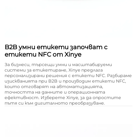
B2B умни етикети започват с
етикети NFC от Xinye
За бизнеси, търсещи умни и масштабируеми
системи за етикетиране, Xinye предлага
персонализирани решения с етикети NFC. Разбираме
изискванията при B2B и производим етикети NFC,
които отговарят на автоматизацията,
точността на данните и операционната
ефективност. Изберете Xinye, за да опростите
пътя си към дигиталното преобразуване.