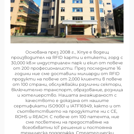
Основана през 2008 г., Xinye е водещ
производител на RFID карти и етикети, горд с
30,000 кв.м индустриален парк и екип от повече
от 200 професионалисти. През последните 16
години ние сме доставили милиарди от RFID
продукти на повече от 2,000 клиенти в повече
от 100 страни, обслужвайки различни сектори,
включително транспорт, образование, розница
и хотелиерство. Нашата ангажираност с
качеството е доказана от нашите
сертификати ISO9001 и IATF16949, както и от
съответствието на продуктите ни с CE,
ROHS и REACH. С повече от 100 патента, ние
сме посветени на предоставяне на
всеобхватни IoT решения и постоянна
техническа поддръжка. Стратегически