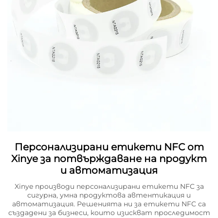
Персонализирани етикети NFC от
Xinye за потвърждаване на продукт
и автоматизация
Xinye производи персонализирани етикети NFC за
сигурна, умна продуктова автентикация и
автоматизация. Решенията ни за етикети NFC са
създадени за бизнеси, които изискват проследимост