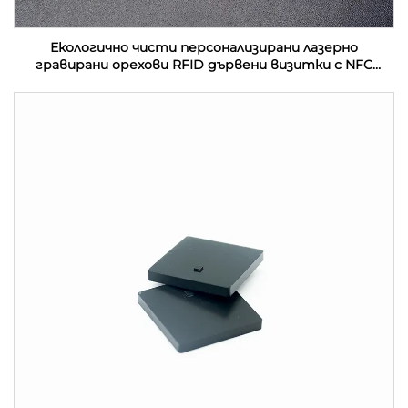
Екологично чисти персонализирани лазерно
гравирани орехови RFID дървени визитки с NFC
интерфейс и водонепроницаемост на честота
13.56MHz