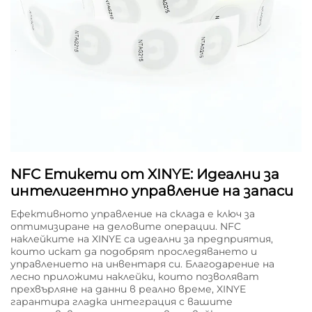
NFC Етикети от XINYE: Идеални за
интелигентно управление на запаси
Ефективното управление на склада е ключ за
оптимизиране на деловите операции. NFC
наклейките на XINYE са идеални за предприятия,
които искат да подобрят проследяването и
управлението на инвентаря си. Благодарение на
лесно приложими наклейки, които позволяват
прехвърляне на данни в реално време, XINYE
гарантира гладка интеграция с вашите