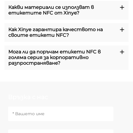
Какви материали се използват в
етикетите NFC от Xinye?
Как Xinye гарантира качеството на
своите етикети NFC?
Мога ли да поръчам етикети NFC в
голяма серия за корпоративно
разпространяване?
Връзка с нас