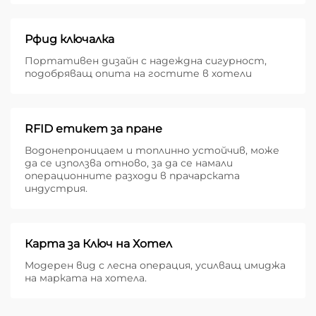
Рфид ключалка
Портативен дизайн с надеждна сигурност,
подобряващ опита на гостите в хотели
RFID етикет за пране
Водонепроницаем и топлинно устойчив, може
да се използва отново, за да се намали
операционните разходи в прачарската
индустрия.
Карта за Ключ на Хотел
Модерен вид с лесна операция, усилващ имиджа
на марката на хотела.