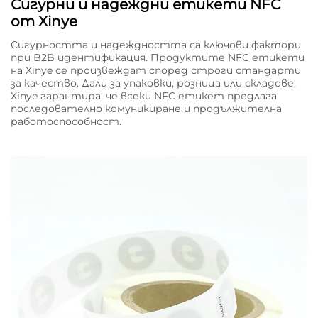
Сигурни и надеждни етикети NFC
от Xinye
Сигурността и надеждността са ключови фактори
при B2B идентификация. Продуктите NFC етикети
на Xinye се произвеждат според строги стандарти
за качество. Дали за упаковки, розница или складове,
Xinye гарантира, че всеки NFC етикет предлагa
последователно комуникиране и продължителна
работоспособност.