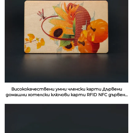
Висококачествени умни членски карти Дървени
домашни хотелски ключови карти RFID NFC дървени
визитки