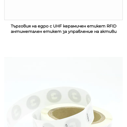
Търговия на едро с UHF керамичен етикет RFID
антиметален етикет за управление на активи