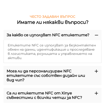
ЧЕСТО ЗАДАВАН ВЪПРОС
Имате ли някакви въпроси?
За какво се използват NFC етикетите?
Етикетите NFC се използват за безконтактен
обмен на данни, идентификация и проследяване
в логистиката, розницата и управлението на
активи.
Мога ли да персонализирам NFC
етикетите със собствен дизайн или
вид чип?
Са ли етикетите NFC от Xinye
съвместими с всички четци за NFC?