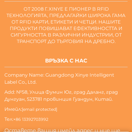
ОТ 2008 Г. XINYE Е ПИОНЕР В RFID
ТЕХНОЛОГИЯТА, ПРЕДЛАГАЙКИ ШИРОКА ГАМА
ОТ RFID КАРТИ, ЕТИКЕТИ И ЧЕТЦИ. НАШИТЕ
ПРОДУКТИ ПОВИШАВАТ ЕФЕКТИВНОСТТА И
СИГУРНОСТТА В РАЗЛИЧНИ ИНДУСТРИИ, ОТ
ТРАНСПОРТ ДО ТЪРГОВИЯ НА ДРЕБНО.
ВРЪЗКА С НАС
Company Name: Guangdong Xinye Intelligent
Label Co., Ltd.
Add: №58, Улица Фумин Юг, град Даланг, град
Дунгуан, 523781 провинция Гуандун, Китай.
Имейл:
[email protected]
Тел:
+86 13392703992
Оставете вашия имейл адрес и ние ще