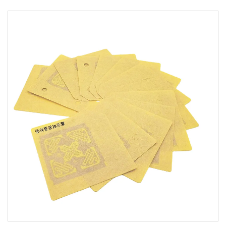
подаръци с RFID технология