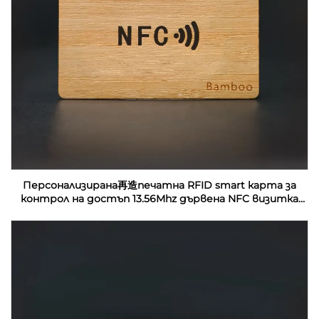
Персонализирана再造печатна RFID smart карта за
контрол на достъп 13.56Mhz дървена NFC визитка
празни за лазерна гравировка