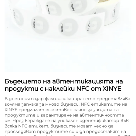
Бъдещето на автентикацията на
продукти с наклейки NFC от XINYE
В днешния пазар фалшификацирането представлява
голяма заплаха за много бизнеси. NFC етикетите на
XINYE предлагат ефективен начин за защита на
продуктите и гарантиране на автентичността
им. Чрез вграждане на уникален идентификатор във
всяка NFC етикет, бизнесите могат лесно да
проследяват продуктите си и да предоставят на