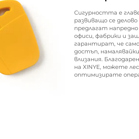
Сигурността е глав
развиващо се делово
предлагат напредно 
офиси, фабрики и за
гарантират, че сам
достъп, намалявайк
влизания. Благодаре
на XINYE, можете ле
оптимизирате опера