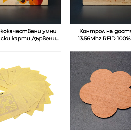
ококачествени умни
Контрол на дост
нски карти Дървени
13.56Mhz RFID 10
омашни хотелски
дървени rfid дърв
ови карти RFID NFC
ключови карти за 
ървени визитки