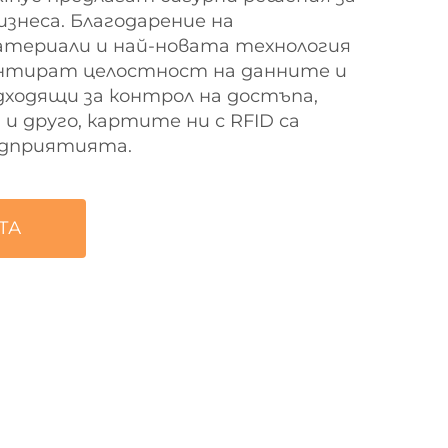
знеса. Благодарение на
атериали и най-новата технология
нтират целостност на данните и
одходящи за контрол на достъпа,
 и друго, картите ни с RFID са
едприятията.
ТА