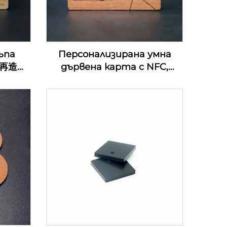
ъпа
Персонализирана умна
0%再造
дървена карта с NFC,
ени
екологична MIFARE DESFire
хотел
EV1 4K дървена карта