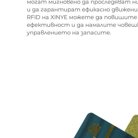
могат мигновено да проследяват н
и да гарантират ефикасно движение
RFID на XINYE можете да повишит
ефективност и да намалите човеш
управлението на запасите.