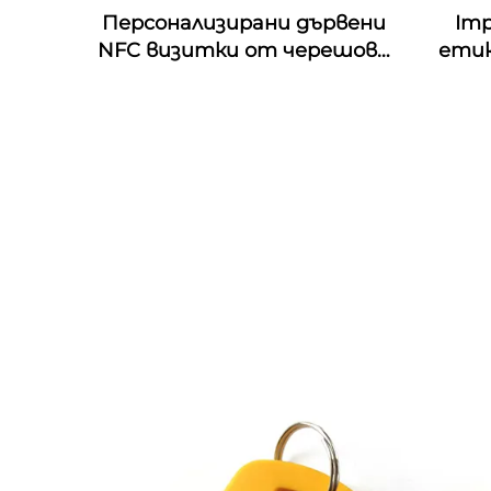
Персонализирани дървени
Imp
NFC визитки от черешово
етик
дърво с гравировка по
4D & 
дизайна, подходящи за
& Mo
подаръци с RFID
пе
технология