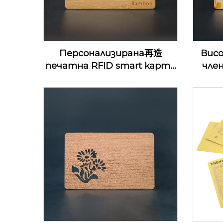
Персонализирана再造
Вис
печатна RFID smart карта
чле
за контрол на достъп
д
13.56Mhz дървена NFC
ключ
визитка празни за лазерна
д
гравировка