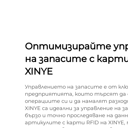
Оптимизирайте уп
на запасите с карти
XINYE
Управлението на запасите е от клю
предприятията, които търсят да
операциите си и да намалят разход
XINYE са идеални за управление на з
бързо и точно проследяване на данн
артикулите с карти RFID на XINYE