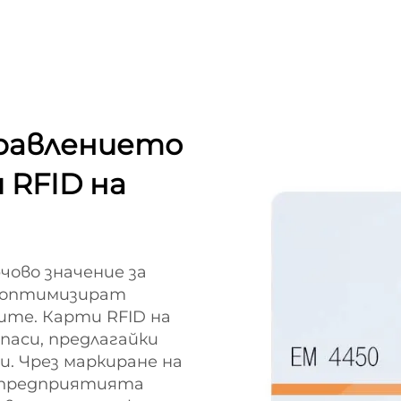
равлението
 RFID на
чово значение за
 оптимизират
ите. Карти RFID на
апаси, предлагайки
и. Чрез маркиране на
, предприятията