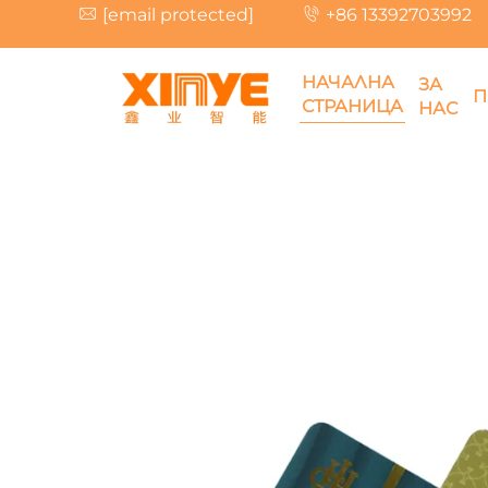
[email protected]
+86 13392703992
НАЧАЛНА
ЗА
П
СТРАНИЦА
НАС