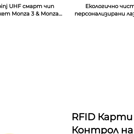
inj UHF смарт чип
Екологично чис
ет Monza 3 & Monza
персонализирани ла
Monza 4E & Monza 4QT
гравирани орехови
nza R6 RFID стикери,
дървени визитки с
рсонализирани за
интерфейс и
индустриален
водонепроницаемо
мониторинг
честота 13.56M
RFID Карти 
Контрол на