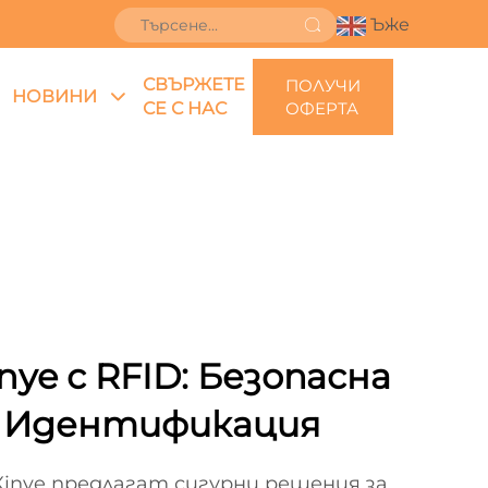
Ъже
СВЪРЖЕТЕ
ПОЛУЧИ
НОВИНИ
СЕ С НАС
ОФЕРТА
nye с RFID: Безопасна
а Идентификация
inye предлагат сигурни решения за