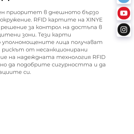
ен приоритет в днешното бързо
 окружение. RFID картите на XINYE
решение за контрол на достъпа в
щитени зони. Тези карти
о уполномощените лица получават
и рискът от несанкционирани
ние на надеждната технология RFID
сно да подобрите сигурността и да
циите си.