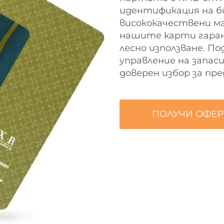
идентификация на би
висококачествени м
нашите карти гара
лесно използване. П
управление на запаси
доверен избор за пр
ПОЛУЧИ ОФЕР