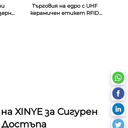
ти
Търговия на едро с UHF
зерно
керамичен етикет RFID
 RFID
антиметален етикет за
 NFC
управление на активи
ст на
Hz
на XINYE за Сигурен
 Достъпа