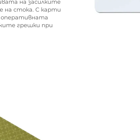
ивата на засилките
 на стока. С карти
е оперативната
ките грешки при