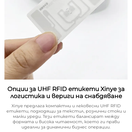
Опции за UHF RFID етикети Xinye за
логистика и вериги на снабдяване
Xinye предлага компактни и лековесни UHF RFID
етикети, подходящи за текстил, рознични стоки и
малки уреди. Тези етикети балансират между
формата и висока читаемост, което ги прави
идеални за динамични бизнес операции.