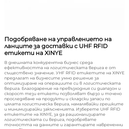
Подобряване на управлението на
ланците за доставки с UHF RFID
етикети на XINYE
В днешната конкурентна бизнес среда
ефективността на логистическата верига е от
съществено значение. УHF RFID етикетите на XINYE
предлагат на бизнесите умно решение за
оптимизиране на операциите си в логистическата
верига. Благодарение на превъзходния си диапазон и
скорост тези етикети позволяват бързо и точено
проследяване на продукти и складски запаси по
цялата логистическа верига, намалявайки грешките
и минимизирайки закъсненията. Изберете UHF RFID
етикетите на XINYE, за да рационализирате
логистическата си верига, подобрявате
точността на данните и гарантирате навременни