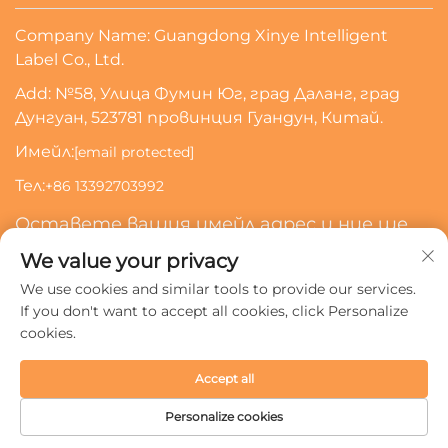
Company Name: Guangdong Xinye Intelligent
Label Co., Ltd.
Add: №58, Улица Фумин Юг, град Даланг, град
Дунгуан, 523781 провинция Гуандун, Китай.
Имейл:
[email protected]
Тел:
+86 13392703992
Оставете вашия имейл адрес и ние ще
се свържем с вас
We value your privacy
We use cookies and similar tools to provide our services.
Абонирай Се
If you don't want to accept all cookies, click Personalize
cookies.
Всички права запазени © 2024 Guangdong Xinye
Accept all
Intelligent Label Co., Ltd.
Политика за поверителност
Personalize cookies