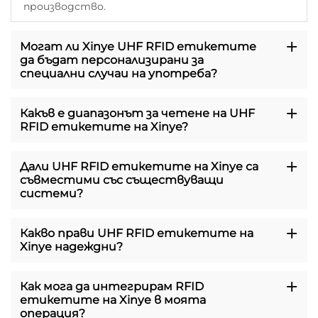
производство.
Могат ли Xinye UHF RFID етикетите
да бъдат персонализирани за
специални случаи на употреба?
Какъв е диапазонът за четене на UHF
RFID етикетите на Xinye?
Дали UHF RFID етикетите на Xinye са
съвместими със съществуващи
системи?
Какво прави UHF RFID етикетите на
Xinye надеждни?
Как мога да интегрирам RFID
етикетите на Xinye в моята
операция?