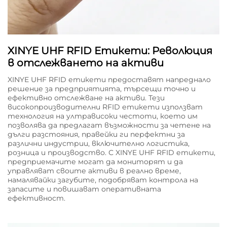
XINYE UHF RFID Етикети: Революция
в отслежването на активи
XINYE UHF RFID етикети предоставят напреднало
решение за предприятията, търсещи точно и
ефективно отслежване на активи. Тези
високопроизводителни RFID етикети използват
технология на ултрависоки честоти, което им
позволява да предлагат възможности за четене на
дълги разстояния, правейки ги перфектни за
различни индустрии, включително логистика,
розница и производство. С XINYE UHF RFID етикети,
предприемачите могат да мониторят и да
управляват своите активи в реално време,
намалявайки загубите, подобряват контрола на
запасите и повишават оперативната
ефективност.