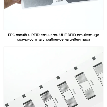
EPC пасивни RFID етикети UHF RFID етикети за
сигурност за управление на инвентара