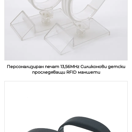
Персонализиран печат 13,56MHz Силиконови детски
проследяващи RFID маншети