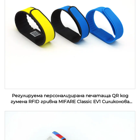
Регулируема персонализирана печатаща QR код
гумена RFID гривна MIFARE Classic EV1 Силиконова
RFID гривна