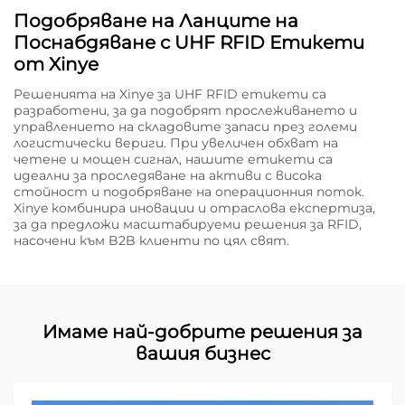
Подобряване на Ланците на
Поснабдяване с UHF RFID Етикети
от Xinye
Решенията на Xinye за UHF RFID етикети са
разработени, за да подобрят прослеживането и
управлението на складовите запаси през големи
логистически вериги. При увеличен обхват на
четене и мощен сигнал, нашите етикети са
идеални за проследяване на активи с висока
стойност и подобряване на операционния поток.
Xinye комбинира иновации и отраслова експертиза,
за да предложи масштабируеми решения за RFID,
насочени към B2B клиенти по цял свят.
Имаме най-добрите решения за
вашия бизнес