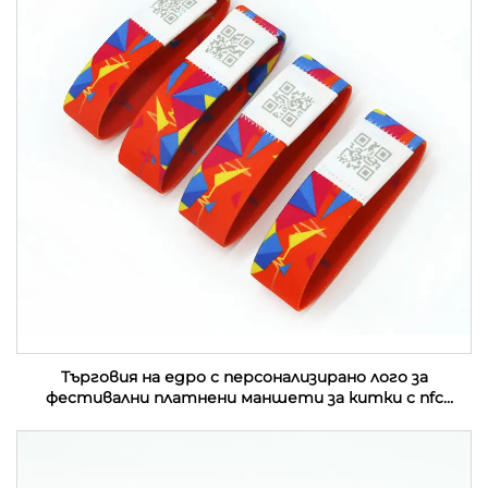
Търговия на едро с персонализирано лого за
фестивални платнени маншети за китки с nfc
събитие от плат с rfid етикет за музикален
фестивал