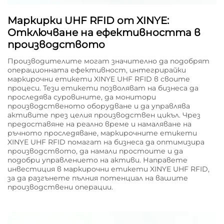
Маркирки UHF RFID от XINYE:
Отключване на ефективността в
производството
Производителите могат значително да подобрят
операционната ефективност, интегрирайки
маркирочни етикети XINYE UHF RFID в своите
процеси. Тези етикети позволяват на бизнеса да
проследява суровините, да монитори
производственото оборудване и да управлява
активите през целия производствен цикъл. Чрез
предоставяне на реално време и намаляване на
ръчното проследяване, маркирочните етикети
XINYE UHF RFID помагат на бизнеса да оптимизира
производството, да намали простоите и да
подобри управлението на активи. Направете
инвестиция в маркирочни етикети XINYE UHF RFID,
за да разгънете пълния потенциал на вашите
производствени операции.