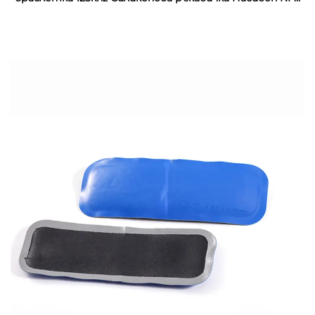
13.56mhz RFID резинен запястник