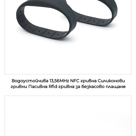
Водоустойчива 13,56MHz NFC гривна Силиконови
гривни Пасивна Rfid гривна за безкасово плащане