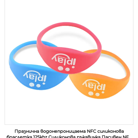
Празнична водонепроницаема NFC силиконова
браслетка 125khz Силиконова ръкавичка Пасивен NFC