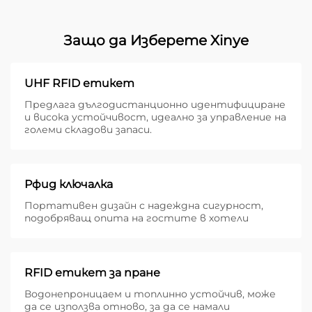
Защо да Изберете Xinye
UHF RFID етикет
Предлага дългодистанционно идентифициране
и висока устойчивост, идеално за управление на
големи складови запаси.
Рфид ключалка
Портативен дизайн с надеждна сигурност,
подобряващ опита на гостите в хотели
RFID етикет за пране
Водонепроницаем и топлинно устойчив, може
да се използва отново, за да се намали