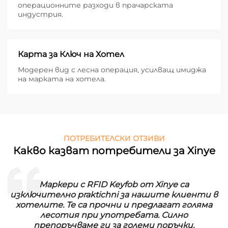
операционните разходи в прачарската
индустрия.
Карта за Ключ на Хотел
Модерен вид с лесна операция, усилващ имиджа
на марката на хотела.
ПОТРЕБИТЕЛСКИ ОТЗИВИ
Какво казват потребители за Xinye
Маркери с RFID Keyfob от Xinye са
изключително praktichni за нашите клиенти в
хотелите. Те са прочни и предлагат голяма
лесотия при употребата. Силно
препоръчваме ги за големи поръчки.