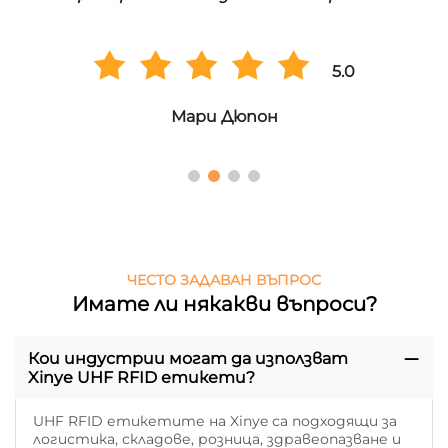
5.0
Мари Дюпон
ЧЕСТО ЗАДАВАН ВЪПРОС
Имате ли някакви въпроси?
Кои индустрии могат да използват
Xinye UHF RFID етикети?
UHF RFID етикетите на Xinye са подходящи за
логистика, складове, розница, здравеопазване и