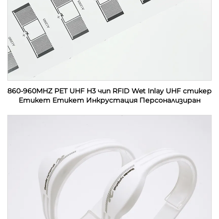
860-960MHZ PET UHF H3 чип RFID Wet Inlay UHF стикер
Етикет Етикет Инкрустация Персонализиран