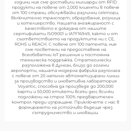
години ние сме доставили милиарди от RFID
продукти на повече от 2,000 клиенти в повече
от 100 страни, обслужвайки различни сектори,
включително транспорт, образование, розница
и хотелиерство. Нашата ангажираност с
качеството е доказана от нашите
сертификати ISO9001 и IATF16949, както и от
съответствието на продуктите ни с CE,
ROHS и REACH. С повече от 100 патента, ние
сме посветени на предоставяне на
всеобхватни IoT решения и постоянна
техническа поддръжка. Стратегически
разположена в Дунган, близо до големи
аеропорти, нашата модерна фабрика разполага
с повече от 20 напълно автоматизирани линии
за производство и иновативна лаборатория
Voyantic, способна да произведе до 200,000
карти и 50,000 етикети всеки ден, всички
подложени на строг 100% предварителен
контрол преди изпращане. Приключете с нас в
формирането на устойчиво бъдеще чрез
сътрудничество и иновации.