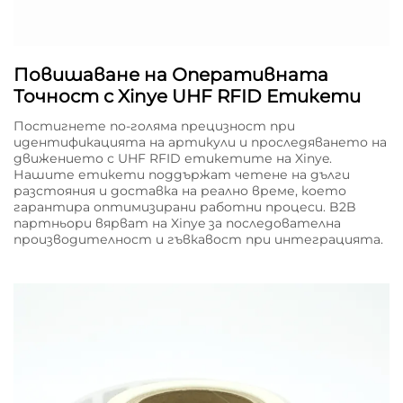
Повишаване на Оперативната
Точност с Xinye UHF RFID Етикети
Постигнете по-голяма прецизност при
идентификацията на артикули и проследяването на
движението с UHF RFID етикетите на Xinye.
Нашите етикети поддържат четене на дълги
разстояния и доставка на реално време, което
гарантира оптимизирани работни процеси. B2B
партньори вярват на Xinye за последователна
производителност и гъвкавост при интеграцията.