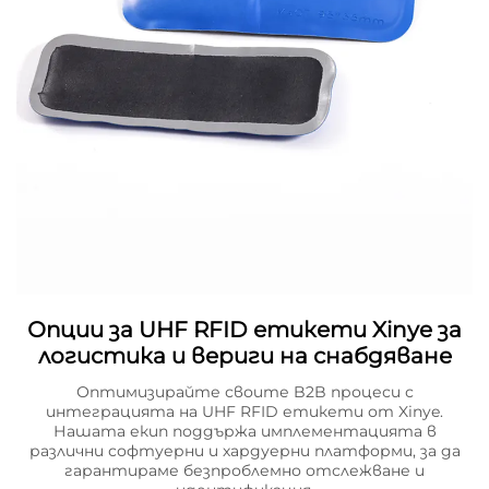
Опции за UHF RFID етикети Xinye за
логистика и вериги на снабдяване
Оптимизирайте своите B2B процеси с
интеграцията на UHF RFID етикети от Xinye.
Нашата екип поддържа имплементацията в
различни софтуерни и хардуерни платформи, за да
гарантираме безпроблемно отслежване и