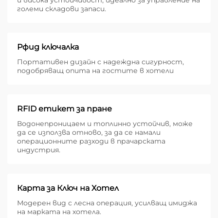
и висока устойчивост, идеално за управление на
големи складови запаси.
Рфид ключалка
Портативен дизайн с надеждна сигурност,
подобряващ опита на гостите в хотели
RFID етикет за пране
Водонепроницаем и топлинно устойчив, може
да се използва отново, за да се намали
операционните разходи в прачарската
индустрия.
Карта за Ключ на Хотел
Модерен вид с лесна операция, усилващ имиджа
на марката на хотела.