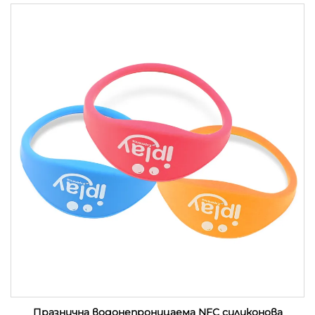
Празнична водонепроницаема NFC силиконова