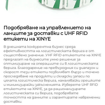
Подобряване на управлението на
ланците за доставки с UHF RFID
етикети на XINYE
В днешната конкурентна бизнес среда
ефективността на логистическата верига е от
съществено значение. УHF RFID етикетите на XINYE
предлагат на бизнесите умно решение за
оптимизиране на операциите си в логистическата
верига. Благодарение на превъзходния си диапазон и
скорост тези етикети позволяват бързо и точено
проследяване на продукти и складски запаси по
цялата логистическа верига, намалявайки грешките
и минимизирайки закъсненията. Изберете UHF RFID
етикетите на XINYE, за да рационализирате
логистическата си верига, подобрявате
точността на данните и гарантирате навременни
доставки.