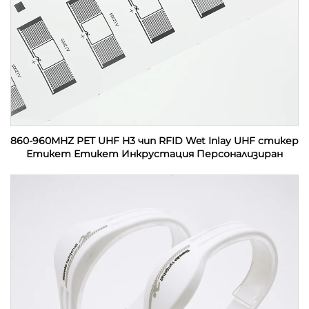
860-960MHZ PET UHF H3 чип RFID Wet Inlay UHF стикер
Етикет Етикет Инкрустация Персонализиран