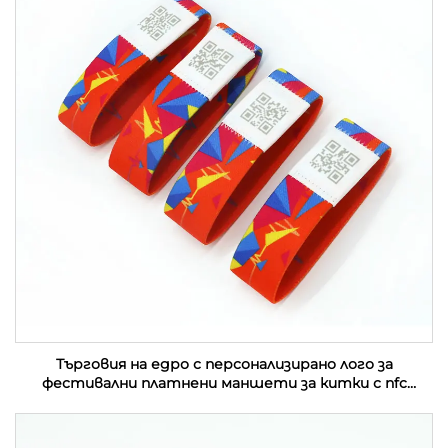
Търговия на едро с персонализирано лого за
фестивални платнени маншети за китки с nfc
събитие от плат с rfid етикет за музикален
фестивал