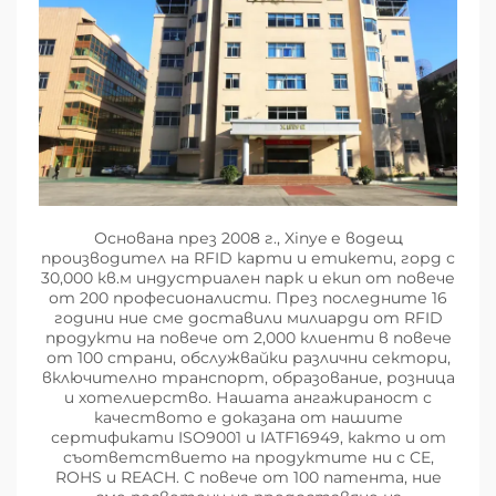
Основана през 2008 г., Xinye е водещ
производител на RFID карти и етикети, горд с
30,000 кв.м индустриален парк и екип от повече
от 200 професионалисти. През последните 16
години ние сме доставили милиарди от RFID
продукти на повече от 2,000 клиенти в повече
от 100 страни, обслужвайки различни сектори,
включително транспорт, образование, розница
и хотелиерство. Нашата ангажираност с
качеството е доказана от нашите
сертификати ISO9001 и IATF16949, както и от
съответствието на продуктите ни с CE,
ROHS и REACH. С повече от 100 патента, ние