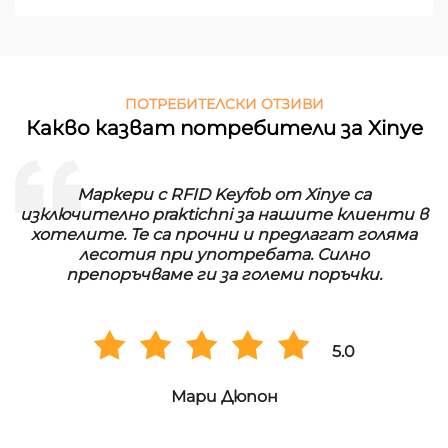
ПОТРЕБИТЕЛСКИ ОТЗИВИ
Какво казват потребители за Xinye
Маркери с RFID Keyfob от Xinye са
изключително praktichni за нашите клиенти в
хотелите. Те са прочни и предлагат голяма
лесотия при употребата. Силно
препоръчваме ги за големи поръчки.
5.0
Мари Дюпон