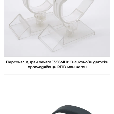
Персонализиран печат 13,56MHz Силиконови детски
проследяващи RFID маншети