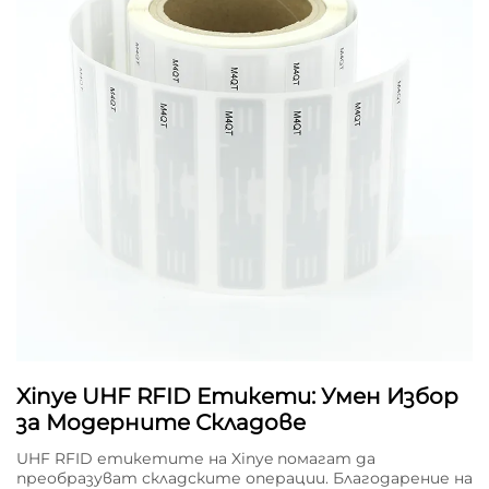
Xinye UHF RFID Етикети: Умен Избор
за Модерните Складове
UHF RFID етикетите на Xinye помагат да
преобразуват складските операции. Благодарение на