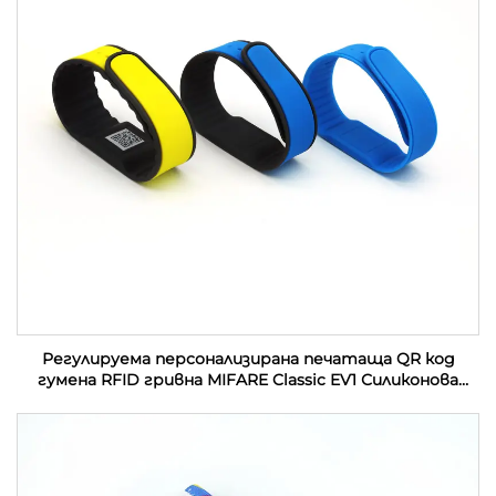
Регулируема персонализирана печатаща QR код
гумена RFID гривна MIFARE Classic EV1 Силиконова
RFID гривна