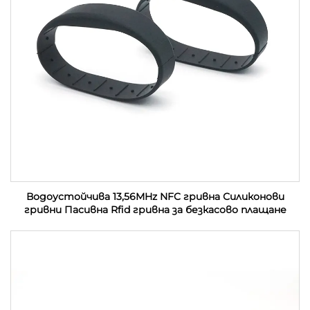
Водоустойчива 13,56MHz NFC гривна Силиконови
гривни Пасивна Rfid гривна за безкасово плащане