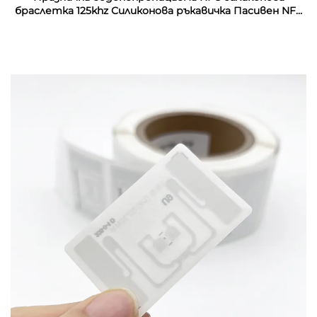
браслетка 125khz Силиконова ръкавичка Пасивен NFC
13.56mhz RFID резинен запястник