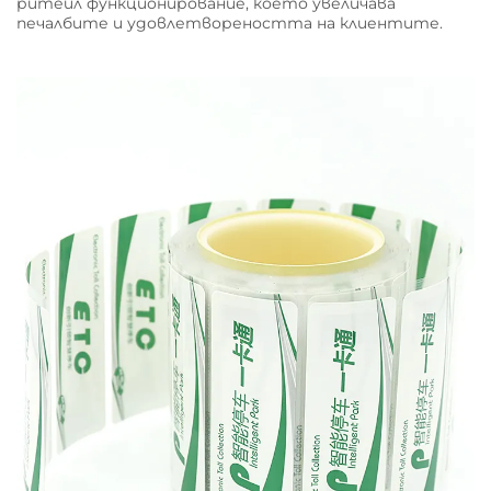
ритейл функционирование, което увеличава
печалбите и удовлетвореността на клиентите.