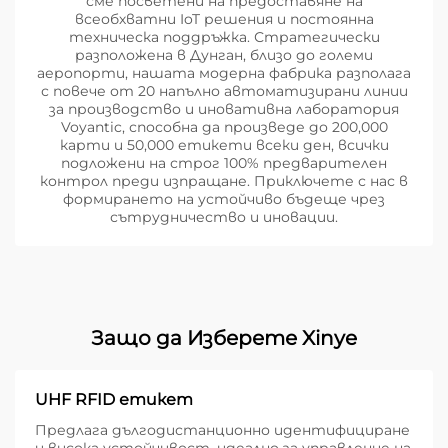
сме посветени на предоставяне на
всеобхватни IoT решения и постоянна
техническа поддръжка. Стратегически
разположена в Дунган, близо до големи
аеропорти, нашата модерна фабрика разполага
с повече от 20 напълно автоматизирани линии
за производство и иновативна лаборатория
Voyantic, способна да произведе до 200,000
карти и 50,000 етикети всеки ден, всички
подложени на строг 100% предварителен
контрол преди изпращане. Приключете с нас в
формирането на устойчиво бъдеще чрез
сътрудничество и иновации.
Защо да Изберете Xinye
UHF RFID етикет
Предлага дългодистанционно идентифициране