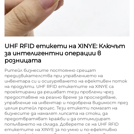
UHF RFID етикети на XINYE: Ключът
за интелигентни операции в
розницата
Ритейл бизнесите постоянно срещат
предизвикателства при управлението на
инвентара си и осигуряването на ефективен поток
на продукти. UHF RFID етикетите на XINYE са
проектирани да решават тези проблеми чрез
предоставяне на реално време за проследяване,
управление на инвентар и подобрена видимост през
целия ритейл процес. Тези етикети помагат на
бизнесите да намалят липсата на стоки, да
предотвратяват кражби и да оптимизират
попълването на склада. Доверете се на UHF RFID
етикетите на XINYE за по-умно и по-ефективно