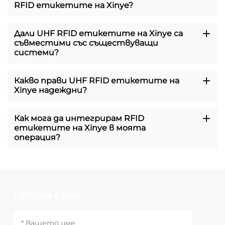
RFID етикетите на Xinye?
Дали UHF RFID етикетите на Xinye са
съвместими със съществуващи
системи?
Какво прави UHF RFID етикетите на
Xinye надеждни?
Как мога да интегрирам RFID
етикетите на Xinye в моята
операция?
Връзка с нас