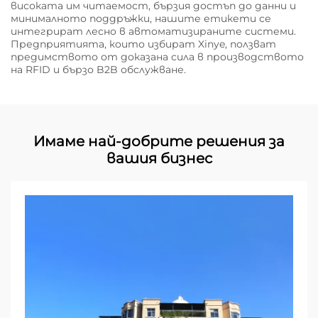
високата им читаемост, бързия достъп до данни и
минималното поддръжки, нашите етикети се
интегрират лесно в автоматизираните системи.
Предприятията, които избират Xinye, ползват
предимството от доказана сила в производството
на RFID и бързо B2B обслужване.
Имаме най-добрите решения за
вашия бизнес