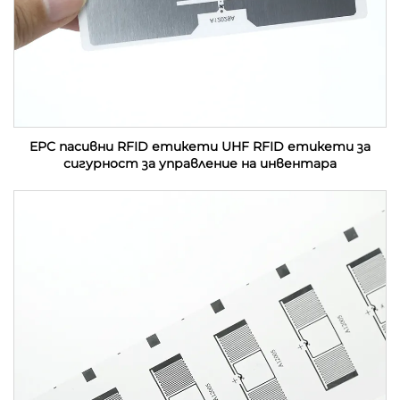
EPC пасивни RFID етикети UHF RFID етикети за
сигурност за управление на инвентара