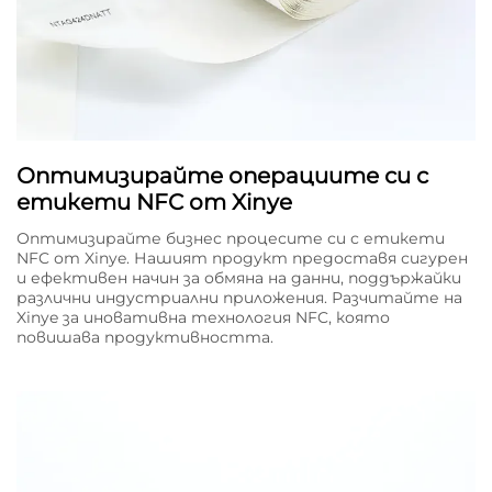
Оптимизирайте операциите си с
етикети NFC от Xinye
Оптимизирайте бизнес процесите си с етикети
NFC от Xinye. Нашият продукт предоставя сигурен
и ефективен начин за обмяна на данни, поддържайки
различни индустриални приложения. Разчитайте на
Xinye за иновативна технология NFC, която
повишава продуктивността.