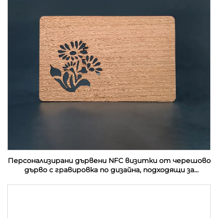
Персонализирани дървени NFC визитки от черешово
дърво с гравировка по дизайна, подходящи за
подаръци с RFID технология