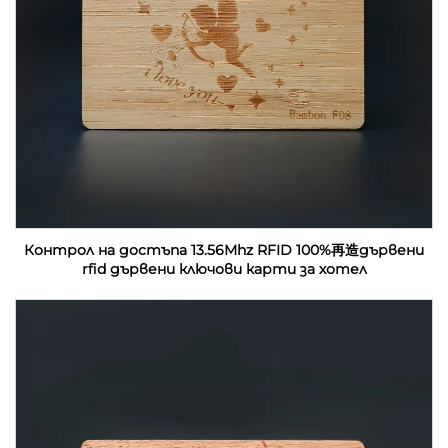
Контрол на достъпа 13.56Mhz RFID 100%再造дървени
rfid дървени ключови карти за хотел