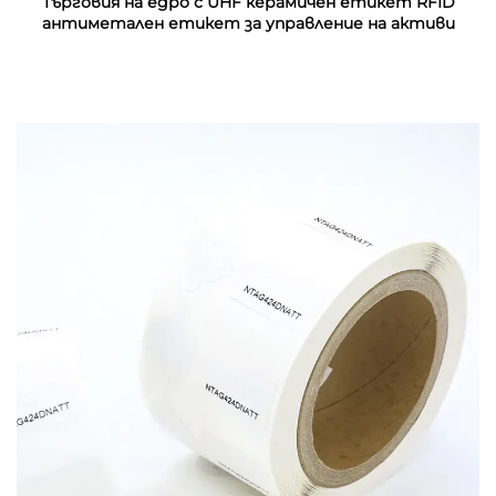
Търговия на едро с UHF керамичен етикет RFID
антиметален етикет за управление на активи