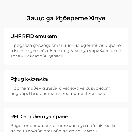
Защо да Изберете Xinye
UHF RFID етикет
Предлага дългодистанционно идентифициране
и висока устойчивост, идеално за управление на
големи складови запаси.
Рфид ключалка
Портативен дизайн с надеждна сигурност,
подобряващ опита на гостите в хотели
RFID етикет за пране
Водонепроницаем и топлинно устойчив, може
да се използва отново, за да се намали