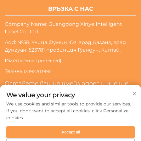
ВРЪЗКА С НАС
Company Name: Guangdong Xinye Intelligent
Label Co., Ltd.
Add: №58, Улица Фумин Юг, град Даланг, град
Дунгуан, 523781 провинция Гуандун, Китай.
Имейл:
[email protected]
Тел:
+86 13392703992
Оставете вашия имейл адрес и ние ще
се свържем с вас
We value your privacy
We use cookies and similar tools to provide our services.
Абонирай Се
If you don't want to accept all cookies, click Personalize
cookies.
Всички права запазени © 2024 Guangdong Xinye
Accept all
Intelligent Label Co., Ltd.
Политика за поверителност