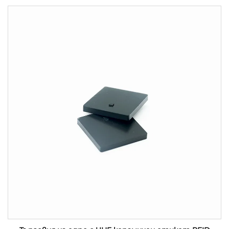
интерфейс и водонепроницаемост на честота
13.56MHz