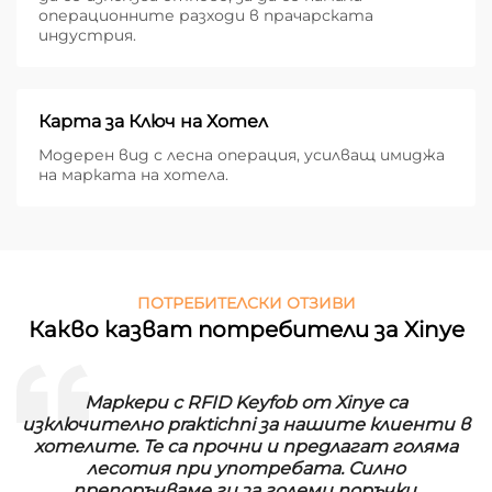
операционните разходи в прачарската
индустрия.
Карта за Ключ на Хотел
Модерен вид с лесна операция, усилващ имиджа
на марката на хотела.
ПОТРЕБИТЕЛСКИ ОТЗИВИ
Какво казват потребители за Xinye
Маркери с RFID Keyfob от Xinye са
изключително praktichni за нашите клиенти в
хотелите. Те са прочни и предлагат голяма
лесотия при употребата. Силно
препоръчваме ги за големи поръчки.