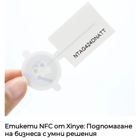
Етикети NFC от Xinye: Подпомагане
на бизнеса с умни решения