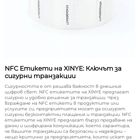
NFC Етикети на XINYE: Ключът за
сигурни транзакции
Сигурността е от решава важност в днешния
цифров свет. NFC етикетите на XINYE предлагат
сигурно и удобно решение за транзакции. Чрез
вграждане на NFC етикети в продуктите или
услугите си, предприятията могат да осигурят
сигурни безконтактни плащания и транзакции. NFC
етикетите на XINYE предлагат бързо предаване на
данни и шифрирана комуникация, което гарантира,
че вашите транзакции са безопасни и надеждни –
нещо критично за предприятията, които искат да