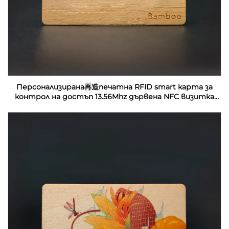
Персонализирана再造печатна RFID smart карта за
контрол на достъп 13.56Mhz дървена NFC визитка
празни за лазерна гравировка