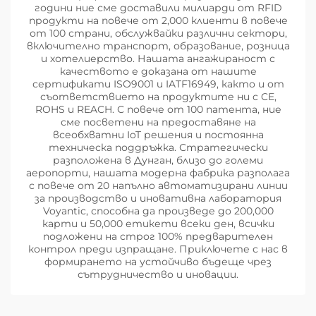
години ние сме доставили милиарди от RFID
продукти на повече от 2,000 клиенти в повече
от 100 страни, обслужвайки различни сектори,
включително транспорт, образование, розница
и хотелиерство. Нашата ангажираност с
качеството е доказана от нашите
сертификати ISO9001 и IATF16949, както и от
съответствието на продуктите ни с CE,
ROHS и REACH. С повече от 100 патента, ние
сме посветени на предоставяне на
всеобхватни IoT решения и постоянна
техническа поддръжка. Стратегически
разположена в Дунган, близо до големи
аеропорти, нашата модерна фабрика разполага
с повече от 20 напълно автоматизирани линии
за производство и иновативна лаборатория
Voyantic, способна да произведе до 200,000
карти и 50,000 етикети всеки ден, всички
подложени на строг 100% предварителен
контрол преди изпращане. Приключете с нас в
формирането на устойчиво бъдеще чрез
сътрудничество и иновации.