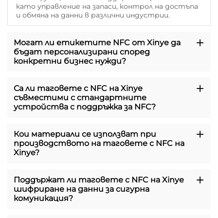
като управление на запаси, контрол на достъпа
и обмяна на данни в различни индустрии.
Могат ли етикетите NFC от Xinye да
бъдат персонализирани според
конкретни бизнес нужди?
Са ли таговете с NFC на Xinye
съвместими с стандартните
устройства с поддръжка за NFC?
Кои материали се използват при
производството на таговете с NFC на
Xinye?
Поддържат ли таговете с NFC на Xinye
шифриране на данни за сигурна
комуникация?