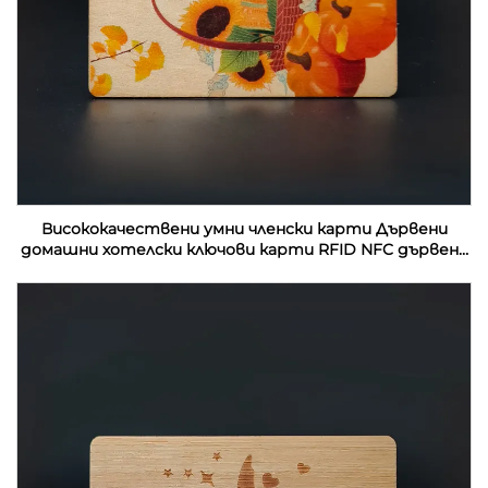
Висококачествени умни членски карти Дървени
домашни хотелски ключови карти RFID NFC дървени
визитки