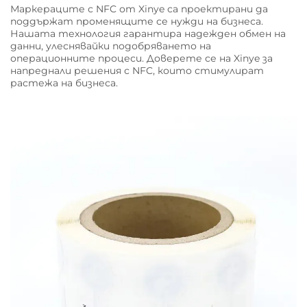
Маркераците с NFC от Xinye са проектирани да
поддържат променящите се нужди на бизнеса.
Нашата технология гарантира надежден обмен на
данни, улеснявайки подобряването на
операционните процеси. Доверете се на Xinye за
напреднали решения с NFC, които стимулират
растежа на бизнеса.