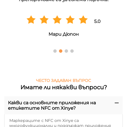
5.0
Мари Дюпон
ЧЕСТО ЗАДАВАН ВЪПРОС
Имате ли някакви въпроси?
Какви са основните приложения на
етикетите NFC от Xinye?
Маркераците с NFC от Xinye са
многофункционални и поддържат приложения