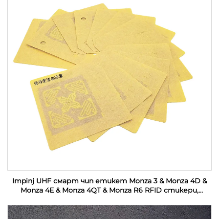
Impinj UHF смарт чип етикет Monza 3 & Monza 4D &
Monza 4E & Monza 4QT & Monza R6 RFID стикери,
персонализирани за индустриален мониторинг