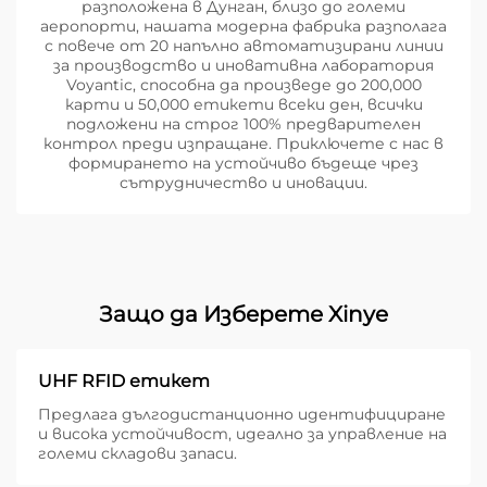
разположена в Дунган, близо до големи
аеропорти, нашата модерна фабрика разполага
с повече от 20 напълно автоматизирани линии
за производство и иновативна лаборатория
Voyantic, способна да произведе до 200,000
карти и 50,000 етикети всеки ден, всички
подложени на строг 100% предварителен
контрол преди изпращане. Приключете с нас в
формирането на устойчиво бъдеще чрез
сътрудничество и иновации.
Защо да Изберете Xinye
UHF RFID етикет
Предлага дългодистанционно идентифициране
и висока устойчивост, идеално за управление на
големи складови запаси.