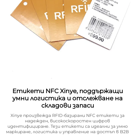
Етикети NFC Xinye, поддържащи
умни логистика и отслежване на
складови запаси
Xinye произвежда RFID-базирани NFC етикети за
надежден, високоскоростен цифров
идентифициране. Тези етикети са идеални за умно
маркиране, логистика и управление на достъп в B2B