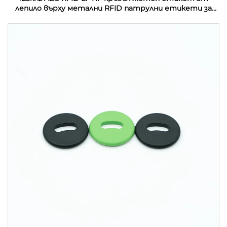
лепило върху метални RFID патрулни етикети за
управление на патрул на охрана