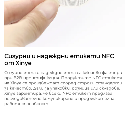
Сигурни и надеждни етикети NFC
от Xinye
Сигурността и надеждността са ключови фактори
при B2B идентификация. Продуктите NFC етикети
на Xinye се произвеждат според строги стандарти
за качество. Дали за упаковки, розница или складове,
Xinye гарантира, че всеки NFC етикет предлагa
последователно комуникиране и продължителна
работоспособност.