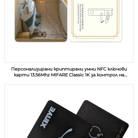
Персонализирани криптирани умни NFC ключови
карти 13.56Mhz MIFARE Classic 1K за контрол на
достъп PVC RFID хотелски ключови карти