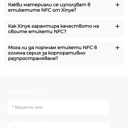
Какви материали се използват в
етикетите NFC от Xinye?
Как Xinye гарантира качеството на
своите етикети NFC?
Мога ли да поръчам етикети NFC в
голяма серия за корпоративно
разпространяване?
Връзка с нас