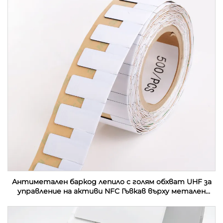
Антиметален баркод лепило с голям обхват UHF за
управление на активи NFC Гъвкав върху метален
етикет Етикет за контактна карта RFID етикет
стикер