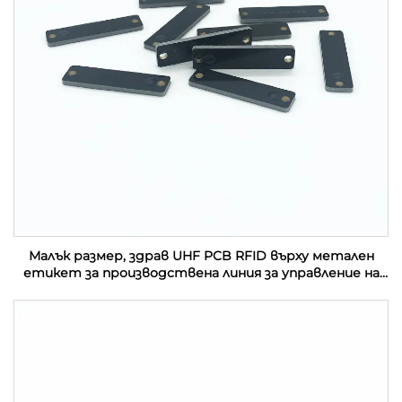
Малък размер, здрав UHF PCB RFID върху метален
етикет за производствена линия за управление на
активи в индустрията