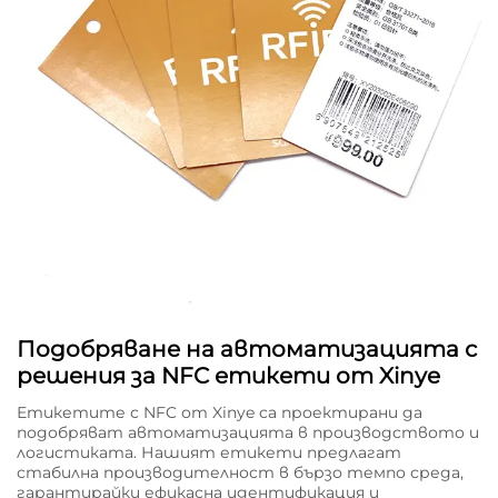
Подобряване на автоматизацията с
решения за NFC етикети от Xinye
Етикетите с NFC от Xinye са проектирани да
подобряват автоматизацията в производството и
логистиката. Нашият етикети предлагат
стабилна производителност в бързо темпо среда,
гарантирайки ефикасна идентификация и