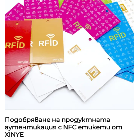
Подобряване на продуктната
аутентикация с NFC етикети от
XINYE