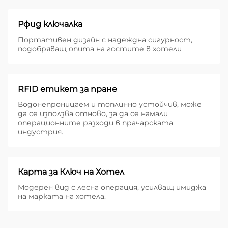
Рфид ключалка
Портативен дизайн с надеждна сигурност,
подобряващ опита на гостите в хотели
RFID етикет за пране
Водонепроницаем и топлинно устойчив, може
да се използва отново, за да се намали
операционните разходи в прачарската
индустрия.
Карта за Ключ на Хотел
Модерен вид с лесна операция, усилващ имиджа
на марката на хотела.