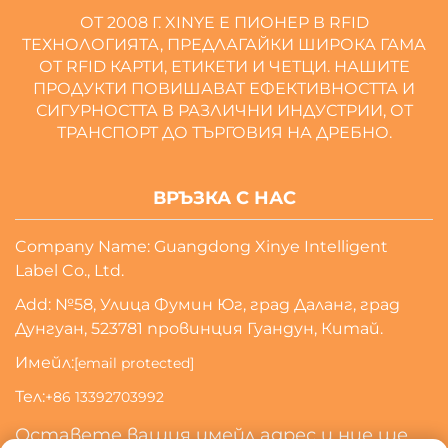
ОТ 2008 Г. XINYE Е ПИОНЕР В RFID
ТЕХНОЛОГИЯТА, ПРЕДЛАГАЙКИ ШИРОКА ГАМА
ОТ RFID КАРТИ, ЕТИКЕТИ И ЧЕТЦИ. НАШИТЕ
ПРОДУКТИ ПОВИШАВАТ ЕФЕКТИВНОСТТА И
СИГУРНОСТТА В РАЗЛИЧНИ ИНДУСТРИИ, ОТ
ТРАНСПОРТ ДО ТЪРГОВИЯ НА ДРЕБНО.
ВРЪЗКА С НАС
Company Name: Guangdong Xinye Intelligent
Label Co., Ltd.
Add: №58, Улица Фумин Юг, град Даланг, град
Дунгуан, 523781 провинция Гуандун, Китай.
Имейл:
[email protected]
Тел:
+86 13392703992
Оставете вашия имейл адрес и ние ще