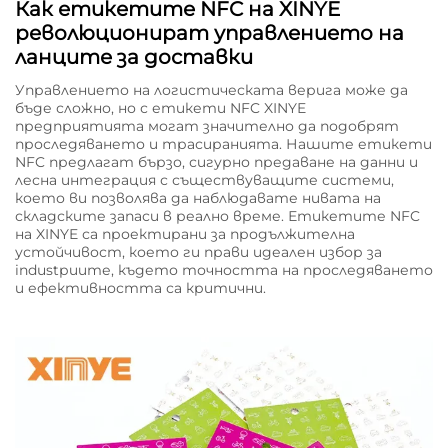
Как етикетите NFC на XINYE
революционират управлението на
ланците за доставки
Управлението на логистическата верига може да
бъде сложно, но с етикети NFC XINYE
предприятията могат значително да подобрят
проследяването и трасиранията. Нашите етикети
NFC предлагат бързо, сигурно предаване на данни и
лесна интеграция с съществуващите системи,
което ви позволява да наблюдавате нивата на
складските запаси в реално време. Етикетите NFC
на XINYE са проектирани за продължителна
устойчивост, което ги прави идеален избор за
industриите, където точността на проследяването
и ефективността са критични.