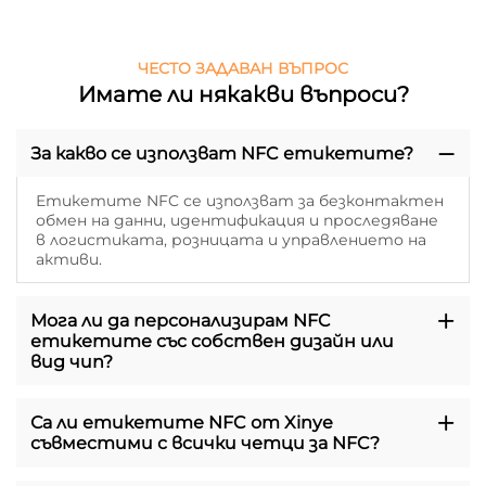
ЧЕСТО ЗАДАВАН ВЪПРОС
Имате ли някакви въпроси?
За какво се използват NFC етикетите?
Етикетите NFC се използват за безконтактен
обмен на данни, идентификация и проследяване
в логистиката, розницата и управлението на
активи.
Мога ли да персонализирам NFC
етикетите със собствен дизайн или
вид чип?
Са ли етикетите NFC от Xinye
съвместими с всички четци за NFC?