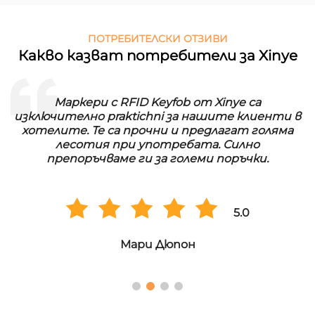
ПОТРЕБИТЕЛСКИ ОТЗИВИ
Какво казват потребители за Xinye
Маркери с RFID Keyfob от Xinye са
изключително praktichni за нашите клиенти в
хотелите. Те са прочни и предлагат голяма
лесотия при употребата. Силно
препоръчваме ги за големи поръчки.
5.0
Мари Дюпон