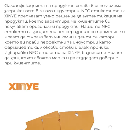
Фалшификацията на продукти става все по-голяма
загриженост в много индустрии. NFC етикетите на
XINYE предлагат умно решение за аутентикация на
продукти, което гарантира, че клиентите ви
получават оригинални продукти. Нашите NFC
етикети са защитени от неразрешено променяне и
могат да съхраняват уникални идентификатори,
което ги прави перфектни за индустрии като
фармацевтика, люксови стоки и електроника.
Избирайки NFC етикети на XINYE, бизнесите могат
да защитят своята марка и да създадат доверие
при клиентите.