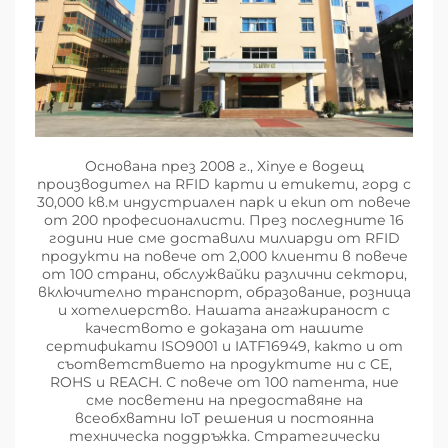
Основана през 2008 г., Xinye е водещ
производител на RFID карти и етикети, горд с
30,000 кв.м индустриален парк и екип от повече
от 200 професионалисти. През последните 16
години ние сме доставили милиарди от RFID
продукти на повече от 2,000 клиенти в повече
от 100 страни, обслужвайки различни сектори,
включително транспорт, образование, розница
и хотелиерство. Нашата ангажираност с
качеството е доказана от нашите
сертификати ISO9001 и IATF16949, както и от
съответствието на продуктите ни с CE,
ROHS и REACH. С повече от 100 патента, ние
сме посветени на предоставяне на
всеобхватни IoT решения и постоянна
техническа поддръжка. Стратегически