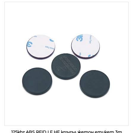
125khz ABS RFID LF HF кръгъл жетон етикет 3m