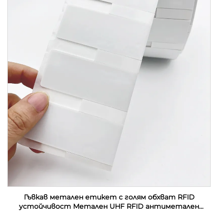
Гъвкав метален етикет с голям обхват RFID
устойчивост Метален UHF RFID антиметален
етикет етикет стикер