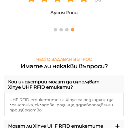
Лусия Роси
ЧЕСТО ЗАДАВАН ВЪПРОС
Имате ли някакви въпроси?
Кои индустрии могат да използват
Xinye UHF RFID етикети?
UHF RFID етикетите на Xinye са подходящи за
логистика, складове, розница, здравеопазване и
производство.
Могат ли Xinye UHF RFID етикетите