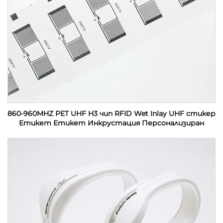
860-960MHZ PET UHF H3 чип RFID Wet Inlay UHF стикер
Етикет Етикет Инкрустация Персонализиран