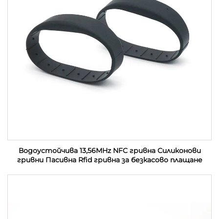
Водоустойчива 13,56MHz NFC гривна Силиконови
гривни Пасивна Rfid гривна за безкасово плащане