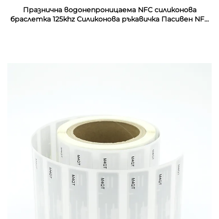
Празнична водонепроницаема NFC силиконова
браслетка 125khz Силиконова ръкавичка Пасивен NFC
13.56mhz RFID резинен запястник