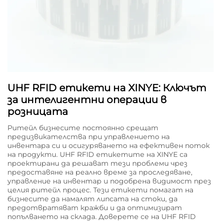
UHF RFID етикети на XINYE: Ключът
за интелигентни операции в
розницата
Ритейл бизнесите постоянно срещат
предизвикателства при управлението на
инвентара си и осигуряването на ефективен поток
на продукти. UHF RFID етикетите на XINYE са
проектирани да решават тези проблеми чрез
предоставяне на реално време за проследяване,
управление на инвентар и подобрена видимост през
целия ритейл процес. Тези етикети помагат на
бизнесите да намалят липсата на стоки, да
предотвратяват кражби и да оптимизират
попълването на склада. Доверете се на UHF RFID