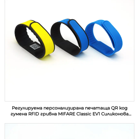
Регулируема персонализирана печатаща QR код
гумена RFID гривна MIFARE Classic EV1 Силиконова
RFID гривна