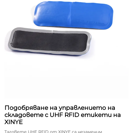
Подобряване на управлението на
складовете с UHF RFID етикети на
XINYE
Таговете UHF RFID от XINYE са незаменим