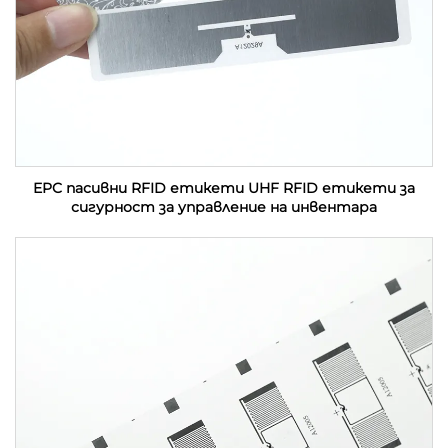
EPC пасивни RFID етикети UHF RFID етикети за
сигурност за управление на инвентара