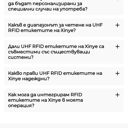
да бъдат персонализирани за
специални случаи на употреба?
Какъв е диапазонът за четене на UHF
RFID етикетите на Xinye?
Дали UHF RFID етикетите на Xinye са
съвместими със съществуващи
системи?
Какво прави UHF RFID етикетите на
Xinye надеждни?
Как мога да интегрирам RFID
етикетите на Xinye в моята
операция?