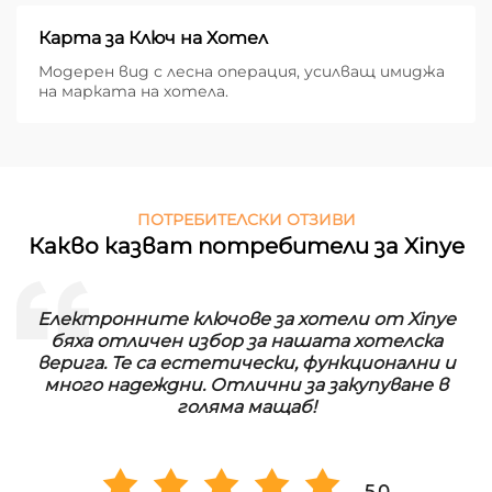
Карта за Ключ на Хотел
Модерен вид с лесна операция, усилващ имиджа
на марката на хотела.
ПОТРЕБИТЕЛСКИ ОТЗИВИ
Какво казват потребители за Xinye
Електронните ключове за хотели от Xinye
и
бяха отличен избор за нашата хотелска
верига. Те са естетически, функционални и
много надеждни. Отлични за закупуване в
голяма мащаб!
5.0