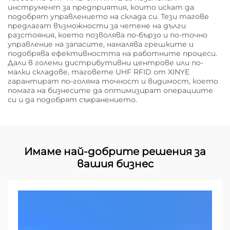
инструмент за предприятия, които искат да
подобрят управлението на склада си. Тези тагове
предлагат възможности за четене на дълги
разстояния, което позволява по-бързо и по-точно
управление на запасите, намалява грешките и
подобрява ефективността на работните процеси.
Дали в големи дистрибутивни центрове или по-
малки складове, таговете UHF RFID от XINYE
гарантират по-голяма точност и видимост, което
помага на бизнесите да оптимизират операциите
си и да подобрят съхранението.
Имаме най-добрите решения за
вашия бизнес