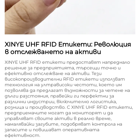
XINYE UHF RFID Етикети: Революция
в отслежването на активи
XINYE UHF RFID етикети предоставят напреднало
решение за предприятията, търсещи точно и
ефективно отслежване на активи. Тези
високопроизводителни RFID етикети използват
технология на ултрависоки честоти, което им
позволява да предлагат възможности за четене на
дълги разстояния, правейки ги перфектни за
различни индустрии, включително логистика,
розница и производство. С XINYE UHF RFID етикети,
предприемачите могат да мониторят и да
управляват своите активи в реално време,
намалявайки загубите, подобряват контрола на
запасите и повишават оперативната
ефективност.