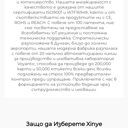
и хотелиерство. Нашата ангажираност с
качеството е доказана от нашите
сертификати ISO9001 и IATF16949, както и от
съответствието на продуктите ни с CE,
ROHS и REACH. С повече от 100 патента, ние
сме посветени на предоставяне на
всеобхватни IoT решения и постоянна
техническа поддръжка. Стратегически
разположена в Дунган, близо до големи
аеропорти, нашата модерна фабрика разполага
с повече от 20 напълно автоматизирани линии
за производство и иновативна лаборатория
Voyantic, способна да произведе до 200,000
карти и 50,000 етикети всеки ден, всички
подложени на строг 100% предварителен
контрол преди изпращане. Приключете с нас в
формирането на устойчиво бъдеще чрез
сътрудничество и иновации.
Защо да Изберете Xinye