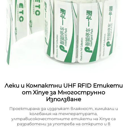
Леки и Компактни UHF RFID Етикети
от Xinye за Многострунно
Използване
Проектирана да издръжат влажност, химикали и
колебания на температурата,
ултрависокочестотните етикети на Xinye са
разработени за употреба на открито и в