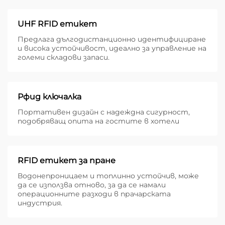
UHF RFID етикет
Предлага дългодистанционно идентифициране
и висока устойчивост, идеално за управление на
големи складови запаси.
Рфид ключалка
Портативен дизайн с надеждна сигурност,
подобряващ опита на гостите в хотели
RFID етикет за пране
Водонепроницаем и топлинно устойчив, може
да се използва отново, за да се намали
операционните разходи в прачарската
индустрия.