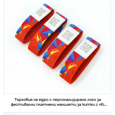
Търговия на едро с персонализирано лого за
фестивални платнени маншети за китки с nfc
събитие от плат с rfid етикет за музикален
фестивал