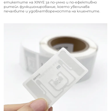
етикетите на XINYE за по-умно и по-ефективно
ритейл функционирование, което увеличава
печалбите и удовлетвореността на клиентите.