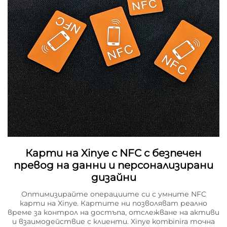
Карти на Xinye с NFC с безпечен
превод на данни и персонализирани
дизайни
Оптимизирайте операциите си с умните NFC
карти на Xinye. Картите ни позволяват реално
време за контрол на достъпа, отслежване на активи
и взаимодействие с клиенти. Xinye kombinira точна