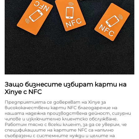
Защо бизнесите избират карти на
Xinye с NFC
Предприятията се доверяват на Xinye за
висококачествени карти NFC благодарение на
нашата надежна производствена дейност, сигурни
чипове и изключително клиентско обслужване.
Работим тясно с всеки клиент, за да се уверим, че
спецификациите на картите NFC са напълно
съобразени с системните нужди и целите на