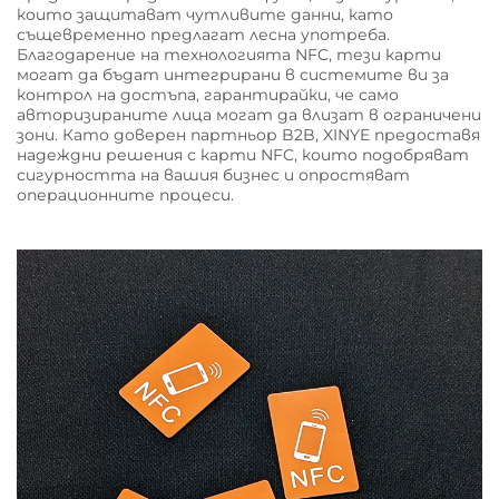
които защитават чутливите данни, като
същевременно предлагат лесна употреба.
Благодарение на технологията NFC, тези карти
могат да бъдат интегрирани в системите ви за
контрол на достъпа, гарантирайки, че само
авторизираните лица могат да влизат в ограничени
зони. Като доверен партньор B2B, XINYE предоставя
надеждни решения с карти NFC, които подобряват
сигурността на вашия бизнес и опростяват
операционните процеси.