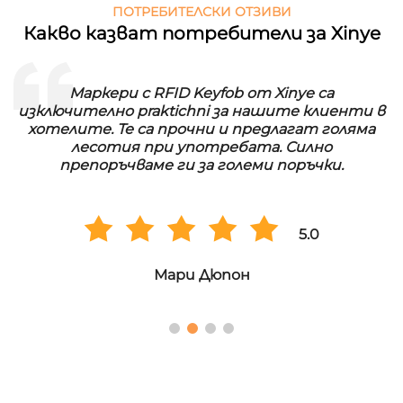
ПОТРЕБИТЕЛСКИ ОТЗИВИ
Какво казват потребители за Xinye
Маркери с RFID Keyfob от Xinye са
изключително praktichni за нашите клиенти в
хотелите. Те са прочни и предлагат голяма
лесотия при употребата. Силно
препоръчваме ги за големи поръчки.
5.0
Мари Дюпон