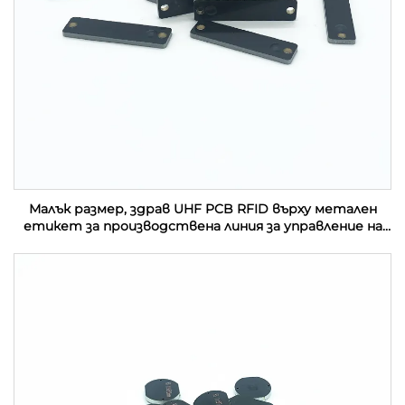
Малък размер, здрав UHF PCB RFID върху метален
етикет за производствена линия за управление на
активи в индустрията