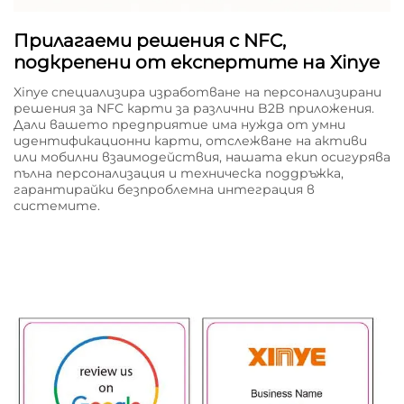
Прилагаеми решения с NFC,
подкрепени от експертите на Xinye
Xinye специализира изработване на персонализирани
решения за NFC карти за различни B2B приложения.
Дали вашето предприятие има нужда от умни
идентификационни карти, отслежване на активи
или мобилни взаимодействия, нашата екип осигурява
пълна персонализация и техническа поддръжка,
гарантирайки безпроблемна интеграция в
системите.