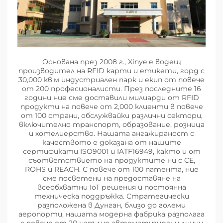
Основана през 2008 г., Xinye е водещ
производител на RFID карти и етикети, горд с
30,000 кв.м индустриален парк и екип от повече
от 200 професионалисти. През последните 16
години ние сме доставили милиарди от RFID
продукти на повече от 2,000 клиенти в повече
от 100 страни, обслужвайки различни сектори,
включително транспорт, образование, розница
и хотелиерство. Нашата ангажираност с
качеството е доказана от нашите
сертификати ISO9001 и IATF16949, както и от
съответствието на продуктите ни с CE,
ROHS и REACH. С повече от 100 патента, ние
сме посветени на предоставяне на
всеобхватни IoT решения и постоянна
техническа поддръжка. Стратегически
разположена в Дунган, близо до големи
аеропорти, нашата модерна фабрика разполага