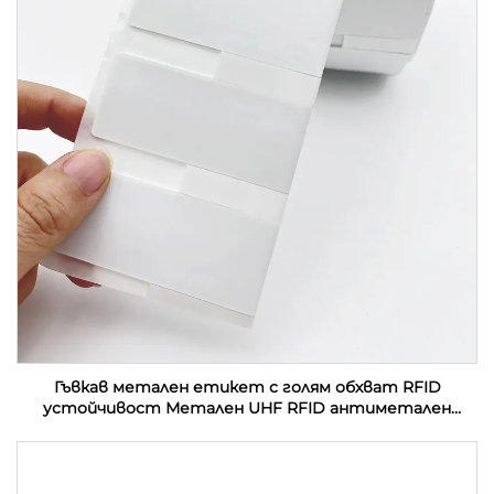
Гъвкав метален етикет с голям обхват RFID
устойчивост Метален UHF RFID антиметален
етикет етикет стикер