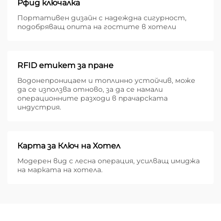
Рфид ключалка
Портативен дизайн с надеждна сигурност,
подобряващ опита на гостите в хотели
RFID етикет за пране
Водонепроницаем и топлинно устойчив, може
да се използва отново, за да се намали
операционните разходи в прачарската
индустрия.
Карта за Ключ на Хотел
Модерен вид с лесна операция, усилващ имиджа
на марката на хотела.