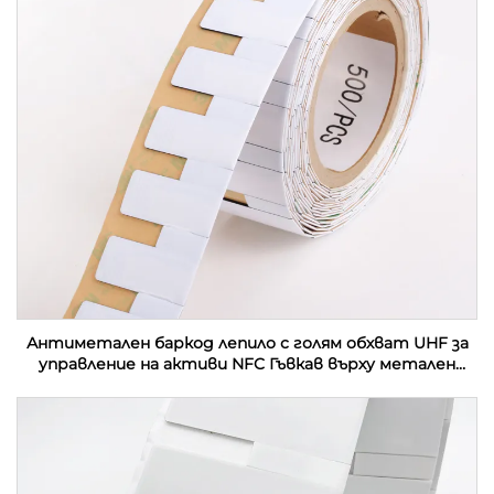
Антиметален баркод лепило с голям обхват UHF за
управление на активи NFC Гъвкав върху метален
етикет Етикет за контактна карта RFID етикет
стикер