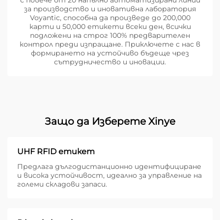
с повече от 20 напълно автоматизирани линии
за производство и иновативна лаборатория
Voyantic, способна да произведе до 200,000
карти и 50,000 етикети всеки ден, всички
подложени на строг 100% предварителен
контрол преди изпращане. Приключете с нас в
формирането на устойчиво бъдеще чрез
сътрудничество и иновации.
Защо да Изберете Xinye
UHF RFID етикет
Предлага дългодистанционно идентифициране
и висока устойчивост, идеално за управление на
големи складови запаси.