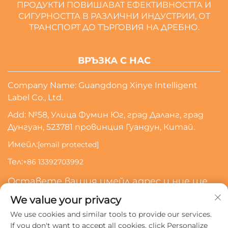
ПРОДУКТИ ПОВИШАВАТ ЕФЕКТИВНОСТТА И
СИГУРНОСТТА В РАЗЛИЧНИ ИНДУСТРИИ, ОТ
ТРАНСПОРТ ДО ТЪРГОВИЯ НА ДРЕБНО.
ВРЪЗКА С НАС
Company Name: Guangdong Xinye Intelligent
Label Co., Ltd.
Add: №58, Улица Фумин Юг, град Даланг, град
Дунгуан, 523781 провинция Гуандун, Китай.
Имейл:
[email protected]
Тел:
+86 13392703992
Оставете вашия имейл адрес и ние ще
се свържем с вас
We value your privacy
We use cookies and similar tools to provide our services.
Абонирай Се
If you don't want to accept all cookies, click Personalize