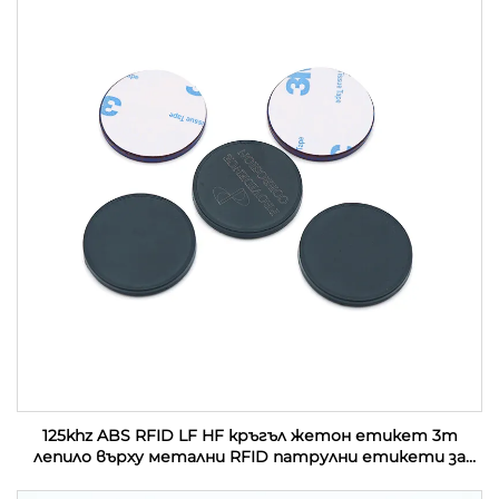
125khz ABS RFID LF HF кръгъл жетон етикет 3m
лепило върху метални RFID патрулни етикети за
управление на патрул на охрана