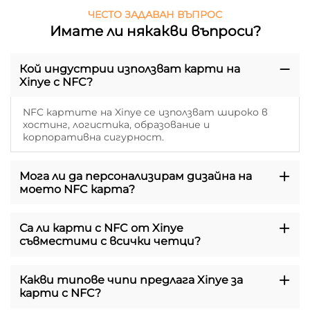
ЧЕСТО ЗАДАВАН ВЪПРОС
Имате ли някакви въпроси?
Кой индустрии използват карти на
Xinye с NFC?
NFC картите на Xinye се използват широко в
хостинг, логистика, образование и
корпоративна сигурност.
Мога ли да персонализирам дизайна на
моето NFC карта?
Са ли карти с NFC от Xinye
съвместими с всички четци?
Какви типове чипи предлага Xinye за
карти с NFC?