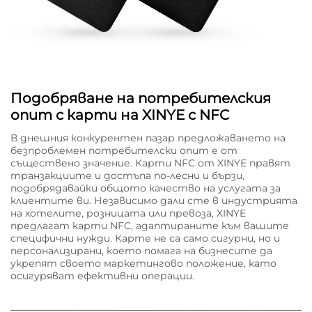
Подобряване на потребителския
опит с карти на XINYE с NFC
В днешния конкурентен пазар предложаването на
безпроблемен потребителски опит е от
съществено значение. Карти NFC от XINYE правят
транзакциите и достъпа по-лесни и бързи,
подобрядавайки общото качество на услугата за
клиентите ви. Независимо дали сте в индустрията
на хотелите, розницата или превоза, XINYE
предлагат карти NFC, адаптираните към вашите
специфични нужди. Карте не са само сигурни, но и
персонализирани, което помага на бизнесите да
укрепят своето маркетингово положение, като
осигуряват ефективни операции.