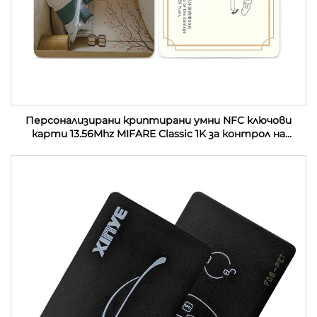
Персонализирани криптирани умни NFC ключови
карти 13.56Mhz MIFARE Classic 1K за контрол на
достъп PVC RFID хотелски ключови карти